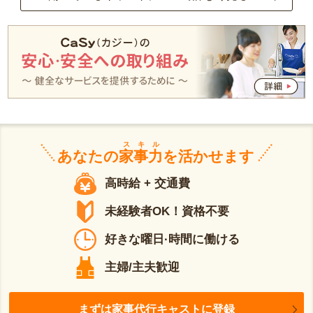
スキル
あなたの
家事力
を活かせます
高時給 + 交通費
未経験者OK！資格不要
好きな曜日·時間に働ける
主婦/主夫歓迎
まずは家事代行キャストに登録