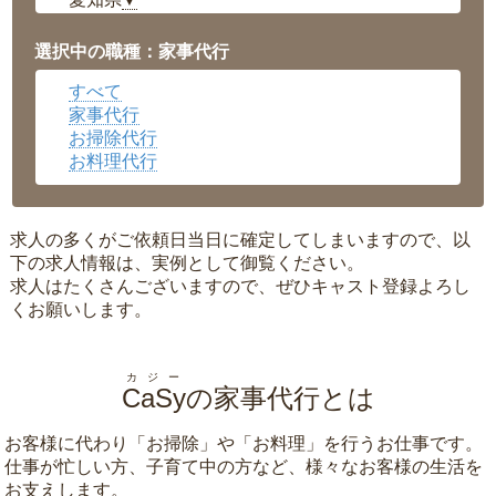
▼
福井県
▼
岡山県
▼
選択中の職種：家事代行
広島県
▼
すべて
沖縄県
▼
家事代行
お掃除代行
お料理代行
求人の多くがご依頼日当日に確定してしまいますので、以
下の求人情報は、実例として御覧ください。
求人はたくさんございますので、ぜひキャスト登録よろし
くお願いします。
カジー
CaSy
の家事代行とは
お客様に代わり「
お掃除
」や「
お料理
」を行うお仕事です。
仕事が忙しい方、子育て中の方など、様々なお客様の生活を
お支えします。