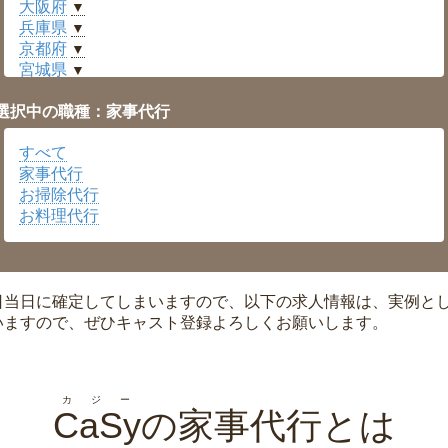
大阪府
▼
兵庫県
▼
京都府
▼
宮城県
▼
愛知県
▼
選択中の職種：家事代行
福井県
▼
岡山県
▼
すべて
広島県
▼
家事代行
沖縄県
▼
お掃除代行
お料理代行
日当日に確定してしまいますので、以下の求人情報は、実例と
いますので、ぜひキャスト登録よろしくお願いします。
カジー
CaSy
の家事代行とは