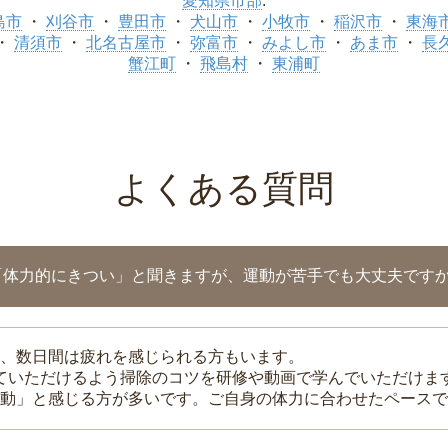
愛知県市部
:
島市
刈谷市
豊田市
犬山市
小牧市
稲沢市
東海
清須市
北名古屋市
弥富市
みよし市
あま市
長
蟹江町
飛島村
東浦町
よくある質問
「体力的にきつい」と聞きますが、運動が苦手でも大丈夫です
、数日間は疲れを感じられる方もいます。
れていただけるよう掃除のコツを研修や動画で学んでいただけま
動」と感じる方が多いです。ご自身の体力に合わせたペースで