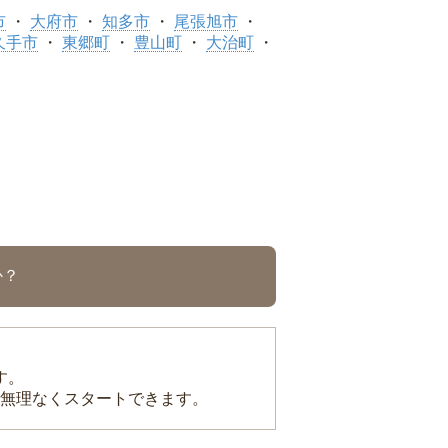
市
大府市
知多市
尾張旭市
久手市
東郷町
豊山町
大治町
か？
す。
無理なくスタートできます。