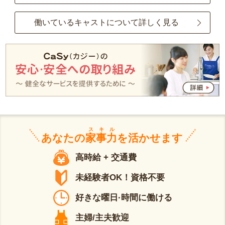
働いているキャストについて詳しく見る
スキル
あなたの
家事力
を活かせます
高時給 + 交通費
未経験者OK！資格不要
好きな曜日·時間に働ける
主婦/主夫歓迎