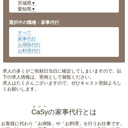
宮城県
▼
愛知県
▼
福井県
▼
岡山県
▼
選択中の職種：家事代行
広島県
▼
すべて
沖縄県
▼
家事代行
お掃除代行
お料理代行
求人の多くがご依頼日当日に確定してしまいますので、以
下の求人情報は、実例として御覧ください。
求人はたくさんございますので、ぜひキャスト登録よろし
くお願いします。
カジー
CaSy
の家事代行とは
お客様に代わり「
お掃除
」や「
お料理
」を行うお仕事です。