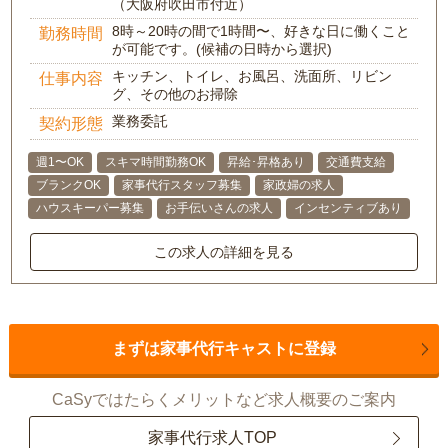
（大阪府吹田市付近）
8時～20時の間で1時間〜、好きな日に働くこと
勤務時間
が可能です。(候補の日時から選択)
キッチン、トイレ、お風呂、洗面所、リビン
仕事内容
グ、その他のお掃除
業務委託
契約形態
週1〜OK
スキマ時間勤務OK
昇給･昇格あり
交通費支給
ブランクOK
家事代行スタッフ募集
家政婦の求人
ハウスキーパー募集
お手伝いさんの求人
インセンティブあり
この求人の詳細を見る
まずは家事代行キャストに登録
CaSyではたらくメリットなど求人概要のご案内
家事代行求人TOP