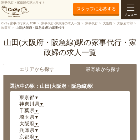
家事代行・家政婦の求人サイト
スタッフに応募する
メニュー
CaSy 家事代行求人 TOP
家事代行･家政婦の求人一覧
家事代行
大阪府
大阪府市部
吹田市
山田(大阪府・阪急線)駅の家事代行
山田(大阪府・阪急線)駅の家事代行・家
政婦の求人一覧
エリアから探す
最寄駅から探す
選択中の駅：山田(大阪府・阪急線)駅
東京都
▼
神奈川県
▼
千葉県
▼
埼玉県
▼
大阪府
▼
兵庫県
▼
京都府
▼