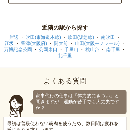
近隣の駅から探す
岸辺
吹田(東海道本線)
吹田(阪急線)
南吹田
江坂
豊津(大阪府)
関大前
山田(大阪モノレール)
万博記念公園
公園東口
千里山
桃山台
南千里
北千里
よくある質問
家事代行の仕事は「体力的にきつい」と
聞きますが、運動が苦手でも大丈夫です
か？
最初は普段使わない筋肉を使うため、数日間は疲れを
感じられる方もいます。