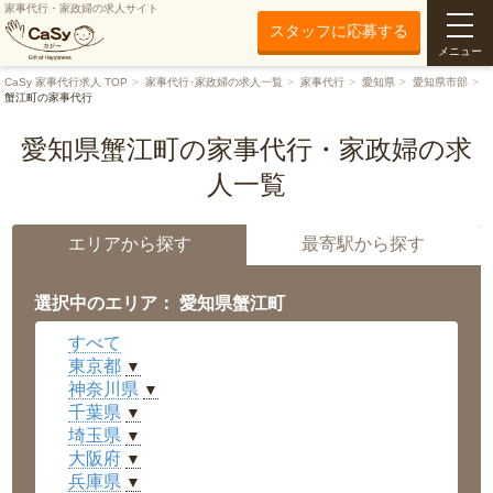
家事代行・家政婦の求人サイト
スタッフに応募する
メニュー
CaSy 家事代行求人 TOP
家事代行･家政婦の求人一覧
家事代行
愛知県
愛知県市部
蟹江町の家事代行
愛知県蟹江町の家事代行・家政婦の求
人一覧
エリアから探す
最寄駅から探す
選択中のエリア： 愛知県蟹江町
すべて
東京都
▼
神奈川県
▼
千葉県
▼
埼玉県
▼
大阪府
▼
兵庫県
▼