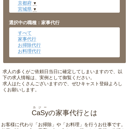
京都府
▼
宮城県
▼
愛知県
▼
福井県
▼
選択中の職種：家事代行
岡山県
▼
すべて
広島県
▼
家事代行
沖縄県
▼
お掃除代行
お料理代行
求人の多くがご依頼日当日に確定してしまいますので、以
下の求人情報は、実例として御覧ください。
求人はたくさんございますので、ぜひキャスト登録よろし
くお願いします。
カジー
CaSy
の家事代行とは
お客様に代わり「
お掃除
」や「
お料理
」を行うお仕事です。