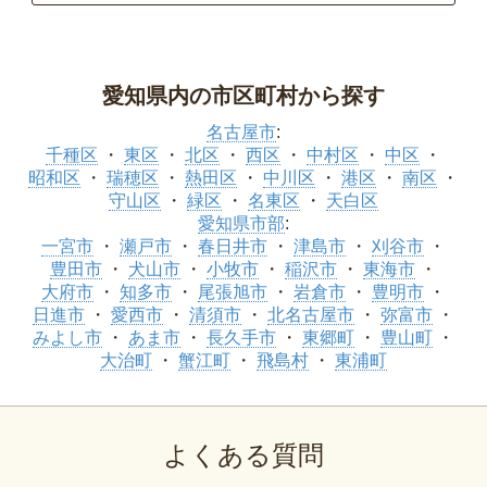
愛知県内の市区町村から探す
名古屋市
:
千種区
東区
北区
西区
中村区
中区
昭和区
瑞穂区
熱田区
中川区
港区
南区
守山区
緑区
名東区
天白区
愛知県市部
:
一宮市
瀬戸市
春日井市
津島市
刈谷市
豊田市
犬山市
小牧市
稲沢市
東海市
大府市
知多市
尾張旭市
岩倉市
豊明市
日進市
愛西市
清須市
北名古屋市
弥富市
みよし市
あま市
長久手市
東郷町
豊山町
大治町
蟹江町
飛島村
東浦町
よくある質問