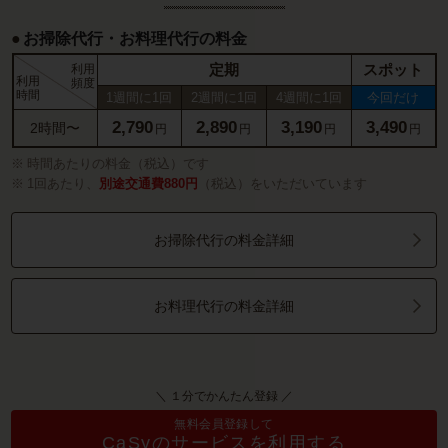
お掃除代行・お料理代行の料金
定期
スポット
利用
利用
頻度
時間
1週間に1回
2週間に1回
4週間に1回
今回だけ
2,790
2,890
3,190
3,490
2時間〜
円
円
円
円
時間あたりの料金（税込）です
1回あたり、
別途交通費880円
（税込）をいただいています
お掃除代行の料金詳細
お料理代行の料金詳細
＼ １分でかんたん登録 ／
無料会員登録して
CaSyのサービスを利用する