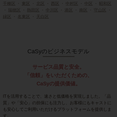
千種区
・
東区
・
北区
・
西区
・
中村区
・
中区
・
昭和区
・
瑞穂区
・
熱田区
・
中川区
・
港区
・
南区
・
守山区
・
緑区
・
名東区
・
天白区
CaSyのビジネスモデル
サービス品質と安全。
「信頼」をいただくための、
CaSyの提供価値。
ITを活用することで、速さと低価格を実現しました。「品
質」や「安心」の担保にも注力し、お客様にもキャストに
も安心してご利用いただけるプラットフォームを提供しま
す。