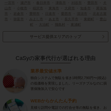
一宮市
・
瀬戸市
・
春日井市
・
津島市
・
刈谷市
・
豊田市
・
犬
山市
・
小牧市
・
稲沢市
・
東海市
・
大府市
・
知多市
・
尾張旭
市
・
岩倉市
・
豊明市
・
日進市
・
愛西市
・
清須市
・
北名古屋
市
・
弥富市
・
みよし市
・
あま市
・
長久手市
・
東郷町
・
豊山
町
・
大治町
・
飛島村
・
東浦町
サービス提供エリアのトップ
CaSyの家事代行が選ばれる理由
業界最安値水準
独自システムで無駄を省き1時間2,790円〜(税込)
の低価格を実現しました。リーズナブルなのに損
害保険加入で安心です
WEBからかんたん予約
見積り訪問や電話での打合せ等の無駄を省き、お