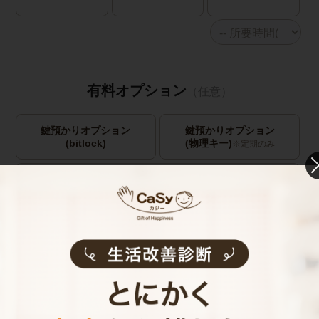
有料オプション
（任意）
鍵預かりオプション
鍵預かりオプション
(bitlock)
(物理キー)
※定期のみ
キャストの指名
お見積り内容
0
ご利用時間