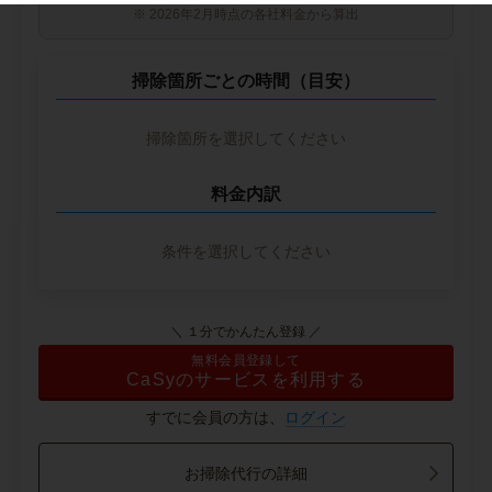
※ 2026年2月時点の各社料金から算出
掃除箇所ごとの時間（目安）
掃除箇所を選択してください
料金内訳
条件を選択してください
＼ １分でかんたん登録 ／
無料会員登録して
CaSyのサービスを利用する
すでに会員の方は、
ログイン
お掃除代行の詳細