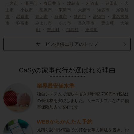
一宮市
・
瀬戸市
・
春日井市
・
津島市
・
刈谷市
・
豊田市
・
犬
山市
・
小牧市
・
稲沢市
・
東海市
・
大府市
・
知多市
・
尾張旭
市
・
岩倉市
・
豊明市
・
日進市
・
愛西市
・
清須市
・
北名古屋
市
・
弥富市
・
みよし市
・
あま市
・
長久手市
・
豊山町
・
大治
町
・
蟹江町
・
飛島村
・
東浦町
サービス提供エリアのトップ
CaSyの家事代行が選ばれる理由
業界最安値水準
独自システムで無駄を省き1時間2,790円〜(税込)
の低価格を実現しました。リーズナブルなのに損
害保険加入で安心です
WEBからかんたん予約
見積り訪問や電話での打合せ等の無駄を省き、お