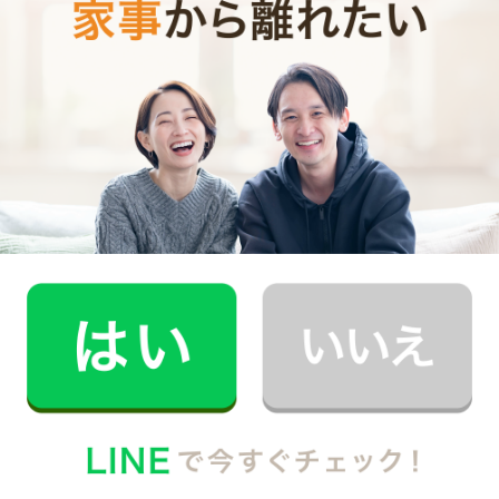
時間
0
料金（税込・交通費込）
円
--
他社との比較
業界大手B社
--
--
円
--
中堅CH社
--
--
円
--