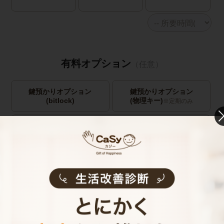
有料オプション
（任意）
鍵預かりオプション
鍵預かりオプション
(bitlock)
(物理キー)
※定期のみ
キャストの指名
お見積り内容
0
ご利用時間