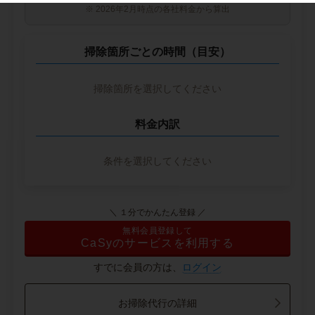
※ 2026年2月時点の各社料金から算出
掃除箇所ごとの時間（目安）
掃除箇所を選択してください
料金内訳
条件を選択してください
＼ １分でかんたん登録 ／
無料会員登録して
CaSyのサービスを利用する
すでに会員の方は、
ログイン
お掃除代行の詳細