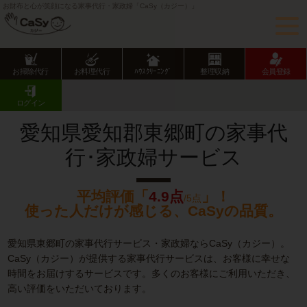
お財布と心が笑顔になる家事代行・家政婦「CaSy（カジー）」
お掃除代行
お料理代行
ﾊｳｽｸﾘｰﾆﾝｸﾞ
整理収納
会員登録
CaSy TOP
愛知県の家事代行サービス
愛知県市部の家事代行サービス
東郷町の家事代行･家政婦サービス
ログイン
愛知県愛知郡東郷町の家事代
行･家政婦サービス
平均評価「
4.9点
」！
/5点
使った人だけが感じる、CaSyの品質。
愛知県東郷町の家事代行サービス・家政婦ならCaSy（カジー）。
CaSy（カジー）が提供する家事代行サービスは、お客様に幸せな
時間をお届けするサービスです。多くのお客様にご利用いただき、
高い評価をいただいております。