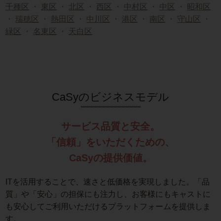
千種区
・
東区
・
北区
・
西区
・
中村区
・
中区
・
昭和区
・
瑞穂区
・
熱田区
・
中川区
・
港区
・
南区
・
守山区
・
緑区
・
名東区
・
天白区
CaSyのビジネスモデル
サービス品質と安全。
「信頼」をいただくための、
CaSyの提供価値。
ITを活用することで、速さと低価格を実現しました。「品
質」や「安心」の担保にも注力し、お客様にもキャストに
も安心してご利用いただけるプラットフォームを提供しま
す。