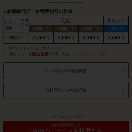
お掃除代行・お料理代行の料金
定期
スポット
利用
利用
頻度
時間
1週間に1回
2週間に1回
4週間に1回
今回だけ
2,790
2,890
3,190
3,490
2時間〜
円
円
円
円
時間あたりの料金（税込）です
1回あたり、
別途交通費880円
（税込）をいただいています
お掃除代行の料金詳細
お料理代行の料金詳細
＼ １分でかんたん登録 ／
無料会員登録して
CaSyのサービスを利用する