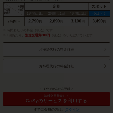
定期
スポット
利用
利用
頻度
時間
1週間に1回
2週間に1回
4週間に1回
今回だけ
2,790
2,890
3,190
3,490
2時間〜
円
円
円
円
時間あたりの料金（税込）です
1回あたり、
別途交通費880円
（税込）をいただいています
お掃除代行の料金詳細
お料理代行の料金詳細
＼ １分でかんたん登録 ／
無料会員登録して
CaSyのサービスを利用する
すでに会員の方は、
ログイン