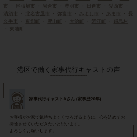
市
・
尾張旭市
・
岩倉市
・
豊明市
・
日進市
・
愛西市
・
清須市
・
北名古屋市
・
弥富市
・
みよし市
・
あま市
・
長
久手市
・
東郷町
・
豊山町
・
大治町
・
蟹江町
・
飛島村
・
東浦町
港区で働く家事代行キャストの声
家事代行キャストAさん (家事歴20年)
お客様がお家で気持ちよくくつろげるように、心を込めてお
掃除させていただきたいと思います。
よろしくお願いします。