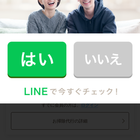
掃除箇所ごとの時間（目安）
掃除箇所を選択してください
料金内訳
条件を選択してください
＼ １分でかんたん登録 ／
無料会員登録して
CaSyのサービスを利用する
すでに会員の方は、
ログイン
お掃除代行の詳細