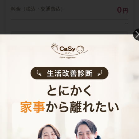
0
料金（税込・交通費込）
円
--
他社との比較
業界大手B社
--
--
円
--
中堅CH社
--
--
円
--
※ 2026年2月時点の各社料金から算出