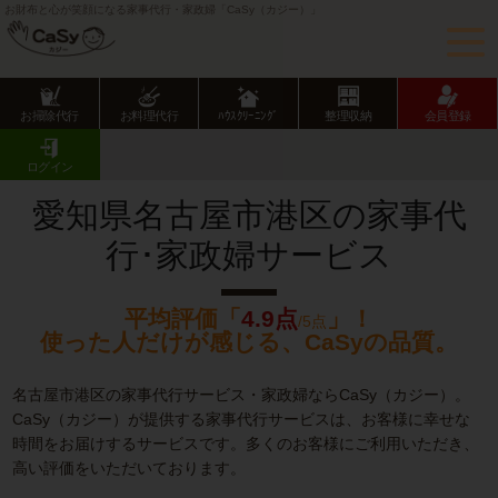
お財布と心が笑顔になる家事代行・家政婦「CaSy（カジー）」
お掃除代行
お料理代行
ﾊｳｽｸﾘｰﾆﾝｸﾞ
整理収納
会員登録
CaSy TOP
愛知県の家事代行サービス
名古屋市の家事代行サービス
港区の家事代行･家政婦サービス
ログイン
愛知県名古屋市港区の家事代
行･家政婦サービス
平均評価「
4.9点
」！
/5点
使った人だけが感じる、CaSyの品質。
名古屋市港区の家事代行サービス・家政婦ならCaSy（カジー）。
CaSy（カジー）が提供する家事代行サービスは、お客様に幸せな
時間をお届けするサービスです。多くのお客様にご利用いただき、
高い評価をいただいております。