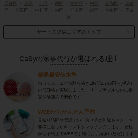
千種区
・
東区
・
北区
・
西区
・
中村区
・
中区
・
昭和区
・
瑞穂
区
・
熱田区
・
中川区
・
南区
・
守山区
・
緑区
・
名東区
・
天白
区
サービス提供エリアのトップ
CaSyの家事代行が選ばれる理由
業界最安値水準
独自システムで無駄を省き1時間2,790円〜(税込)
の低価格を実現しました。リーズナブルなのに損
害保険加入で安心です
WEBからかんたん予約
見積り訪問や電話での打合せ等の無駄を省き、お
客様に合ったキャストをマッチングします。登録
から予約までWEBで手軽にお手続きいただけます