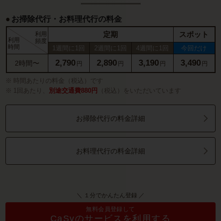
お掃除代行・お料理代行の料金
定期
スポット
利用
利用
頻度
時間
1週間に1回
2週間に1回
4週間に1回
今回だけ
2,790
2,890
3,190
3,490
2時間〜
円
円
円
円
時間あたりの料金（税込）です
1回あたり、
別途交通費880円
（税込）をいただいています
お掃除代行の料金詳細
お料理代行の料金詳細
＼ １分でかんたん登録 ／
無料会員登録して
CaSyのサービスを利用する