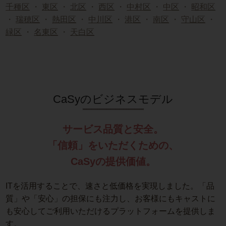
千種区
・
東区
・
北区
・
西区
・
中村区
・
中区
・
昭和区
・
瑞穂区
・
熱田区
・
中川区
・
港区
・
南区
・
守山区
・
緑区
・
名東区
・
天白区
CaSyのビジネスモデル
サービス品質と安全。
「信頼」をいただくための、
CaSyの提供価値。
ITを活用することで、速さと低価格を実現しました。「品
質」や「安心」の担保にも注力し、お客様にもキャストに
も安心してご利用いただけるプラットフォームを提供しま
す。