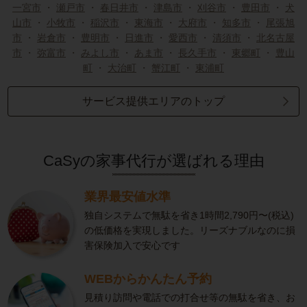
一宮市
・
瀬戸市
・
春日井市
・
津島市
・
刈谷市
・
豊田市
・
犬
山市
・
小牧市
・
稲沢市
・
東海市
・
大府市
・
知多市
・
尾張旭
市
・
岩倉市
・
豊明市
・
日進市
・
愛西市
・
清須市
・
北名古屋
市
・
弥富市
・
みよし市
・
あま市
・
長久手市
・
東郷町
・
豊山
町
・
大治町
・
蟹江町
・
東浦町
サービス提供エリアのトップ
CaSyの家事代行が選ばれる理由
業界最安値水準
独自システムで無駄を省き1時間2,790円〜(税込)
の低価格を実現しました。リーズナブルなのに損
害保険加入で安心です
WEBからかんたん予約
見積り訪問や電話での打合せ等の無駄を省き、お