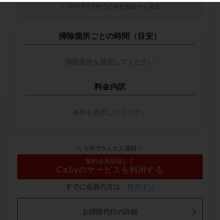
※ 2026年2月時点の各社料金から算出
掃除箇所ごとの時間（目安）
掃除箇所を選択してください
料金内訳
条件を選択してください
＼ １分でかんたん登録 ／
無料会員登録して
CaSyのサービスを利用する
すでに会員の方は、
ログイン
お掃除代行の詳細