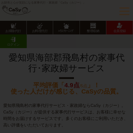
お財布と心が笑顔になる家事代行・家政婦「CaSy（カジー）」
お掃除代行
お料理代行
ﾊｳｽｸﾘｰﾆﾝｸﾞ
整理収納
会員登録
CaSy TOP
愛知県の家事代行サービス
愛知県市部の家事代行サービス
飛島村の家事代行･家政婦サービス
ログイン
愛知県海部郡飛島村の家事代
行･家政婦サービス
平均評価「
4.9点
」！
/5点
使った人だけが感じる、CaSyの品質。
愛知県飛島村の家事代行サービス・家政婦ならCaSy（カジー）。
CaSy（カジー）が提供する家事代行サービスは、お客様に幸せな
時間をお届けするサービスです。多くのお客様にご利用いただき、
高い評価をいただいております。