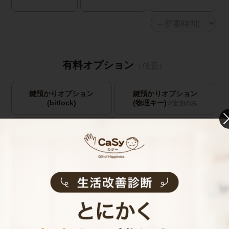
有料オプション
（任意）
鍵預かりオプション
鍵預かりオプション
(bitlock)
(物理キー)
※定期のみ
キャストの指名
お見積り内容
0
ご利用時間