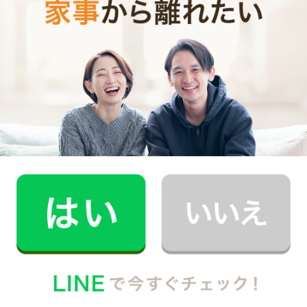
時間
0
料金（税込・交通費込）
円
--
他社との比較
業界大手B社
--
--
円
--
中堅CH社
--
--
円
--