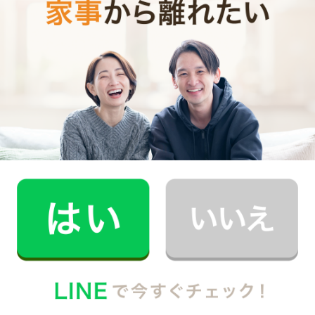
時間
0
料金（税込・交通費込）
円
--
他社との比較
業界大手B社
--
--
円
--
中堅CH社
--
--
円
--