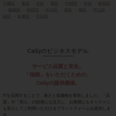
千種区
・
東区
・
北区
・
西区
・
中村区
・
中区
・
昭和区
・
瑞穂区
・
熱田区
・
中川区
・
港区
・
南区
・
守山区
・
緑区
・
名東区
・
天白区
CaSyのビジネスモデル
サービス品質と安全。
「信頼」をいただくための、
CaSyの提供価値。
ITを活用することで、速さと低価格を実現しました。「品
質」や「安心」の担保にも注力し、お客様にもキャストに
も安心してご利用いただけるプラットフォームを提供しま
す。