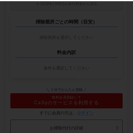
※ 2026年2月時点の各社料金から算出
掃除箇所ごとの時間（目安）
掃除箇所を選択してください
料金内訳
条件を選択してください
＼ １分でかんたん登録 ／
無料会員登録して
CaSyのサービスを利用する
すでに会員の方は、
ログイン
お掃除代行の詳細