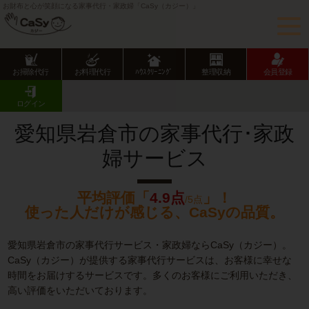
お財布と心が笑顔になる家事代行・家政婦「CaSy（カジー）」
お掃除代行
お料理代行
ﾊｳｽｸﾘｰﾆﾝｸﾞ
整理収納
会員登録
CaSy TOP
愛知県の家事代行サービス
愛知県市部の家事代行サービス
岩倉市の家事代行･家政婦サービス
ログイン
愛知県岩倉市の家事代行･家政
婦サービス
平均評価「
4.9点
」！
/5点
使った人だけが感じる、CaSyの品質。
愛知県岩倉市の家事代行サービス・家政婦ならCaSy（カジー）。
CaSy（カジー）が提供する家事代行サービスは、お客様に幸せな
時間をお届けするサービスです。多くのお客様にご利用いただき、
高い評価をいただいております。