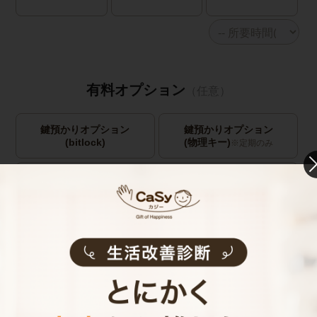
有料オプション
（任意）
鍵預かりオプション
鍵預かりオプション
(bitlock)
(物理キー)
※定期のみ
キャストの指名
お見積り内容
0
ご利用時間