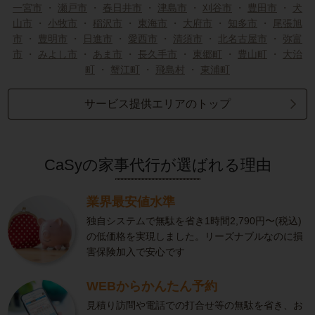
一宮市
・
瀬戸市
・
春日井市
・
津島市
・
刈谷市
・
豊田市
・
犬
山市
・
小牧市
・
稲沢市
・
東海市
・
大府市
・
知多市
・
尾張旭
市
・
豊明市
・
日進市
・
愛西市
・
清須市
・
北名古屋市
・
弥富
市
・
みよし市
・
あま市
・
長久手市
・
東郷町
・
豊山町
・
大治
町
・
蟹江町
・
飛島村
・
東浦町
サービス提供エリアのトップ
CaSyの家事代行が選ばれる理由
業界最安値水準
独自システムで無駄を省き1時間2,790円〜(税込)
の低価格を実現しました。リーズナブルなのに損
害保険加入で安心です
WEBからかんたん予約
見積り訪問や電話での打合せ等の無駄を省き、お