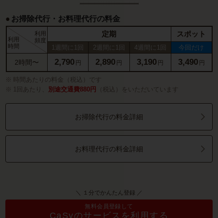
お掃除代行・お料理代行の料金
定期
スポット
利用
利用
頻度
時間
1週間に1回
2週間に1回
4週間に1回
今回だけ
2,790
2,890
3,190
3,490
2時間〜
円
円
円
円
時間あたりの料金（税込）です
1回あたり、
別途交通費880円
（税込）をいただいています
お掃除代行の料金詳細
お料理代行の料金詳細
＼ １分でかんたん登録 ／
無料会員登録して
CaSyのサービスを利用する