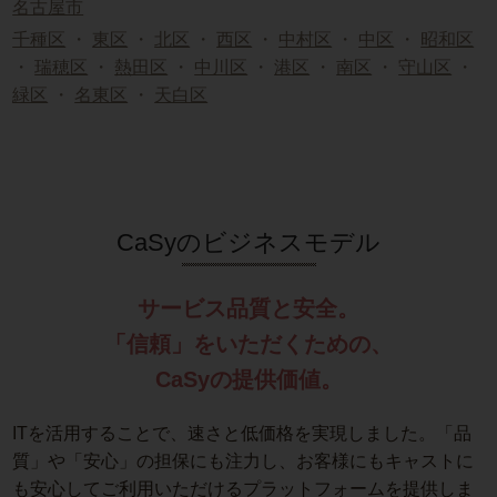
名古屋市
千種区
・
東区
・
北区
・
西区
・
中村区
・
中区
・
昭和区
・
瑞穂区
・
熱田区
・
中川区
・
港区
・
南区
・
守山区
・
緑区
・
名東区
・
天白区
CaSyのビジネスモデル
サービス品質と安全。
「信頼」をいただくための、
CaSyの提供価値。
ITを活用することで、速さと低価格を実現しました。「品
質」や「安心」の担保にも注力し、お客様にもキャストに
も安心してご利用いただけるプラットフォームを提供しま