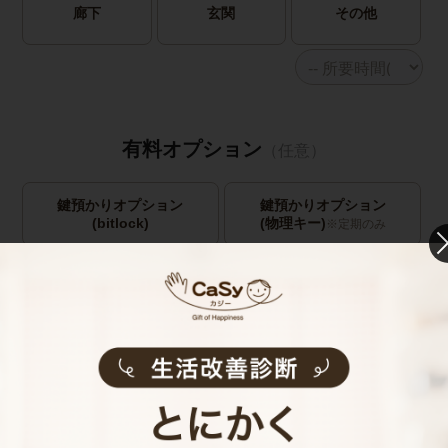
廊下
玄関
その他
有料オプション
（任意）
鍵預かりオプション
鍵預かりオプション
(bitlock)
(物理キー)
※定期のみ
キャストの指名
お見積り内容