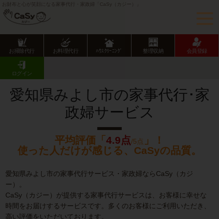
お財布と心が笑顔になる家事代行・家政婦「CaSy（カジー）」
お掃除代行
お料理代行
ﾊｳｽｸﾘｰﾆﾝｸﾞ
整理収納
会員登録
CaSy TOP
愛知県の家事代行サービス
愛知県市部の家事代行サービス
みよし市の家事代行･家政婦サービス
ログイン
愛知県みよし市の家事代行･家
政婦サービス
平均評価「
4.9点
」！
/5点
使った人だけが感じる、CaSyの品質。
愛知県みよし市の家事代行サービス・家政婦ならCaSy（カジ
ー）。
CaSy（カジー）が提供する家事代行サービスは、お客様に幸せな
時間をお届けするサービスです。多くのお客様にご利用いただき、
高い評価をいただいております。