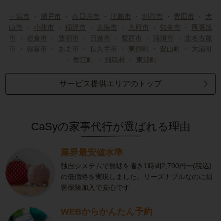
一宮市
・
瀬戸市
・
春日井市
・
津島市
・
刈谷市
・
豊田市
・
犬
山市
・
小牧市
・
稲沢市
・
東海市
・
大府市
・
知多市
・
尾張旭
市
・
岩倉市
・
豊明市
・
日進市
・
愛西市
・
清須市
・
北名古屋
市
・
弥富市
・
あま市
・
長久手市
・
東郷町
・
豊山町
・
大治町
・
蟹江町
・
飛島村
・
東浦町
サービス提供エリアのトップ
CaSyの家事代行が選ばれる理由
業界最安値水準
独自システムで無駄を省き1時間2,790円〜(税込)
の低価格を実現しました。リーズナブルなのに損
害保険加入で安心です
WEBからかんたん予約