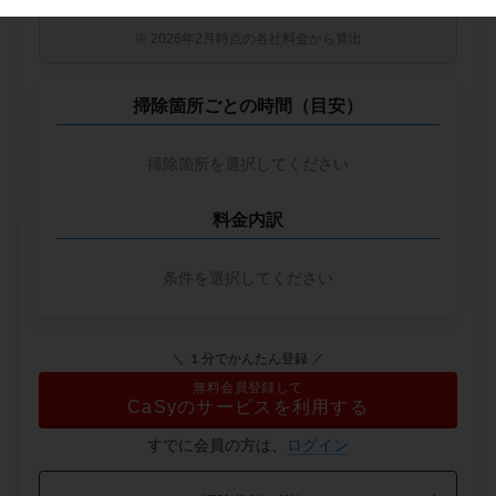
※ 2026年2月時点の各社料金から算出
掃除箇所ごとの時間（目安）
掃除箇所を選択してください
料金内訳
条件を選択してください
＼ １分でかんたん登録 ／
無料会員登録して
CaSyのサービスを利用する
すでに会員の方は、
ログイン