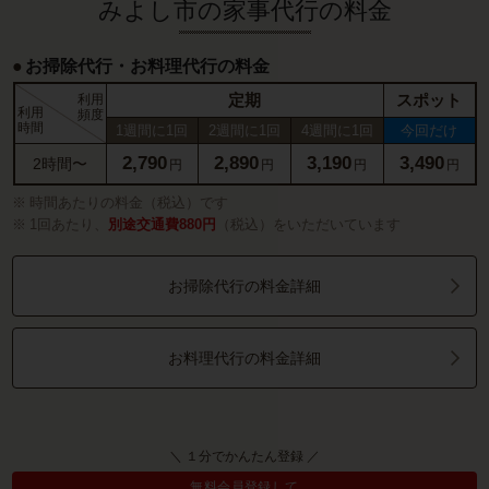
みよし市の家事代行の料金
お掃除代行・お料理代行の料金
定期
スポット
利用
利用
頻度
時間
1週間に1回
2週間に1回
4週間に1回
今回だけ
2,790
2,890
3,190
3,490
2時間〜
円
円
円
円
時間あたりの料金（税込）です
1回あたり、
別途交通費880円
（税込）をいただいています
お掃除代行の料金詳細
お料理代行の料金詳細
＼ １分でかんたん登録 ／
無料会員登録して