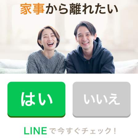
0
ご利用時間
時間
0
料金（税込・交通費込）
円
--
他社との比較
業界大手B社
--
--
円
--
中堅CH社
--
--
円
--