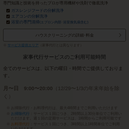
専門知識と技術を持ったプロが専用機材や洗剤で徹底洗浄
ガスレンジフードの分解洗浄
エアコンの分解洗浄
浴室の専門清掃
(エプロン内部･浴室換気扇含む)
ハウスクリーニングの詳細･料金
サービス提供エリア
（家事代行とは異なります）
家事代行サービスのご利用可能時間
全てのサービスは、以下の曜日・時間でご提供しておりま
す。
月〜日 9:00〜20:00
（12/29〜1/3の年末年始を除
く）
お掃除代行・お料理代行は、最大4時間までご利用いただけます
お掃除代行
：サービス１回につき、2時間以上30分単位でご利用い
ただけます。週１回の定期サービスは、1時間からご利用可能です
お料理代行
：サービス１回につき、3時間以上1時間単位でご利用
いただけます