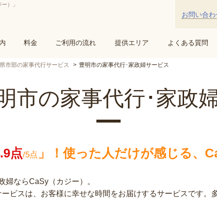
ジー）」
お問い合わ
内
料金
ご利用の流れ
提供エリア
よくある質問
県市部の家事代行サービス
豊明市の家事代行･家政婦サービス
明市の家事代行･家政
4.9点
」！
使った人だけが感じる、Ca
/5点
婦ならCaSy（カジー）。
行サービスは、お客様に幸せな時間をお届けするサービスです。