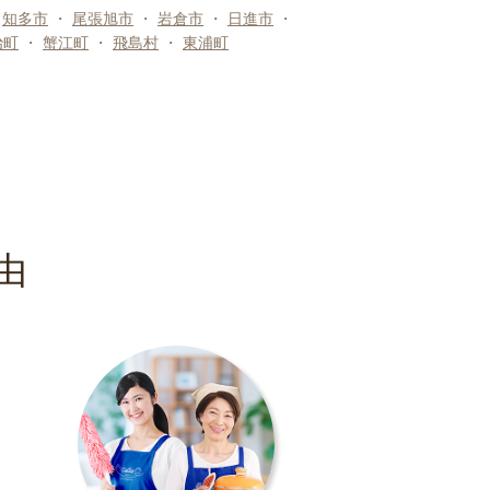
・
知多市
・
尾張旭市
・
岩倉市
・
日進市
・
治町
・
蟹江町
・
飛島村
・
東浦町
由