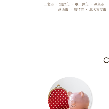
一宮市
・
瀬戸市
・
春日井市
・
津島市
愛西市
・
清須市
・
北名古屋市