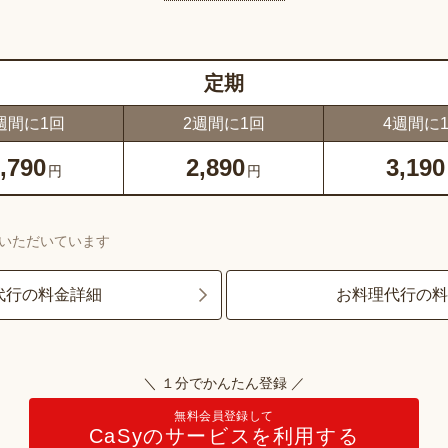
定期
週間に1回
2週間に1回
4週間に
,790
2,890
3,190
円
円
いただいています
代行の料金詳細
お料理代行の
＼ １分でかんたん登録 ／
無料会員登録して
CaSyのサービスを利用する