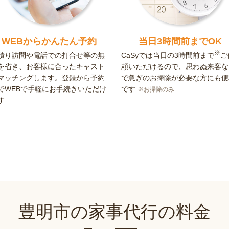
WEBからかんたん予約
当日3時間前までOK
※
積り訪問や電話での打合せ等の無
CaSyでは当日の3時間前まで
ご
を省き、お客様に合ったキャスト
頼いただけるので、思わぬ来客な
マッチングします。登録から予約
で急ぎのお掃除が必要な方にも便
でWEBで手軽にお手続きいただけ
です
※お掃除のみ
す
豊明市の家事代行の料金