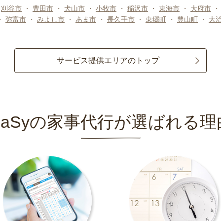
・
刈谷市
・
豊田市
・
犬山市
・
小牧市
・
稲沢市
・
東海市
・
大府市
・
弥富市
・
みよし市
・
あま市
・
長久手市
・
東郷町
・
豊山町
・
大
サービス提供エリアのトップ
CaSyの家事代行が選ばれる理