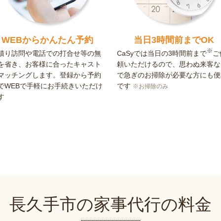
WEBからかんたん予約
当日3時間前までOK
※
積り訪問や電話での打合せ等の無
CaSyでは当日の3時間前まで
ご
を省き、お客様に合ったキャスト
頼いただけるので、思わぬ来客な
マッチングします。登録から予約
で急ぎのお掃除が必要な方にも便
でWEBで手軽にお手続きいただけ
です
※お掃除のみ
す
長久手市の家事代行の料金