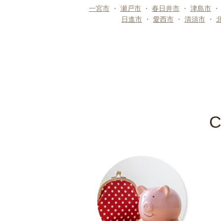
一宮市
・
瀬戸市
・
春日井市
・
津島市
日進市
・
愛西市
・
清須市
・