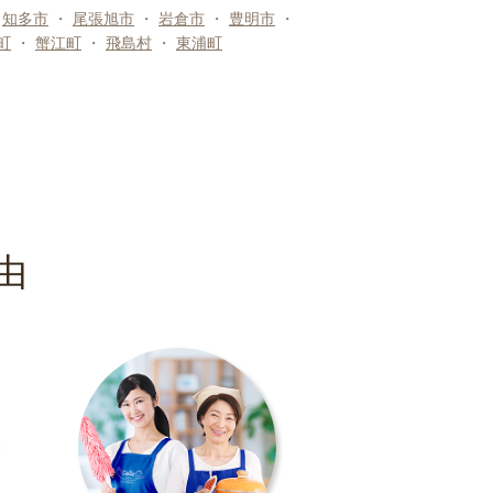
・
知多市
・
尾張旭市
・
岩倉市
・
豊明市
・
町
・
蟹江町
・
飛島村
・
東浦町
由