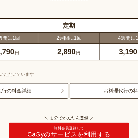
定期
週間に1回
2週間に1回
4週間に
,790
2,890
3,190
円
円
いただいています
代行の料金詳細
お料理代行の
＼ １分でかんたん登録 ／
無料会員登録して
CaSyのサービスを利用する