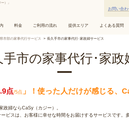
ジー）」
お問い合わ
内
料金
ご利用の流れ
提供エリア
よくある質問
県市部の家事代行サービス
長久手市の家事代行･家政婦サービス
久手市の家事代行･家政
4.9点
」！
使った人だけが感じる、Ca
/5点
政婦ならCaSy（カジー）。
行サービスは、お客様に幸せな時間をお届けするサービスです。