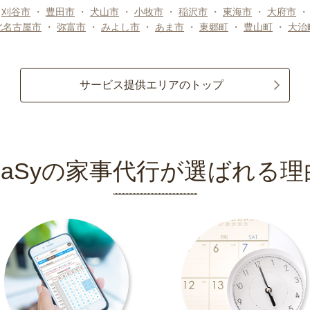
・
刈谷市
・
豊田市
・
犬山市
・
小牧市
・
稲沢市
・
東海市
・
大府市
北名古屋市
・
弥富市
・
みよし市
・
あま市
・
東郷町
・
豊山町
・
大治
サービス提供エリアのトップ
CaSyの家事代行が選ばれる理