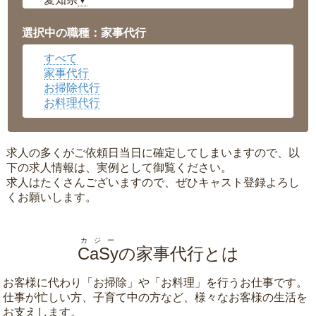
▼
福井県
▼
岡山県
▼
選択中の職種：家事代行
広島県
▼
すべて
沖縄県
▼
家事代行
お掃除代行
お料理代行
求人の多くがご依頼日当日に確定してしまいますので、以
下の求人情報は、実例として御覧ください。
求人はたくさんございますので、ぜひキャスト登録よろし
くお願いします。
カジー
CaSy
の家事代行とは
お客様に代わり「
お掃除
」や「
お料理
」を行うお仕事です。
仕事が忙しい方、子育て中の方など、様々なお客様の生活を
お支えします。