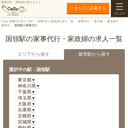
家事代行・家政婦の求人サイト
スタッフに応募する
メニュー
CaSy 家事代行求人 TOP
家事代行･家政婦の求人一覧
家事代行
東京都
東京都下
調布市
国領駅の家事代行
国領駅の家事代行・家政婦の求人一覧
エリアから探す
最寄駅から探す
選択中の駅：国領駅
東京都
▼
神奈川県
▼
千葉県
▼
埼玉県
▼
大阪府
▼
兵庫県
▼
京都府
▼
宮城県
▼
愛知県