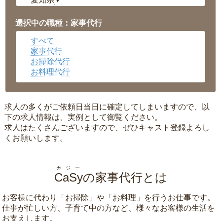
▼
福井県
▼
岡山県
▼
選択中の職種：家事代行
広島県
▼
すべて
沖縄県
▼
家事代行
お掃除代行
お料理代行
求人の多くがご依頼日当日に確定してしまいますので、以
下の求人情報は、実例として御覧ください。
求人はたくさんございますので、ぜひキャスト登録よろし
くお願いします。
カジー
CaSy
の家事代行とは
お客様に代わり「
お掃除
」や「
お料理
」を行うお仕事です。
仕事が忙しい方、子育て中の方など、様々なお客様の生活を
お支えします。