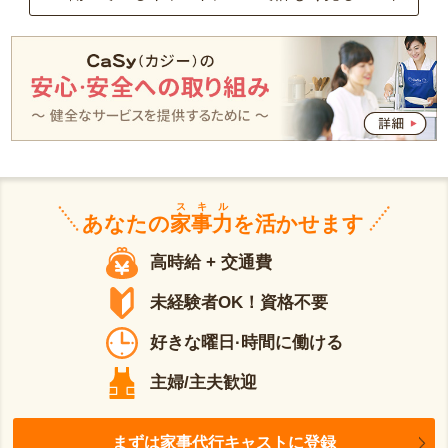
スキル
あなたの
家事力
を活かせます
高時給 + 交通費
未経験者OK！資格不要
好きな曜日·時間に働ける
主婦/主夫歓迎
まずは家事代行キャストに登録