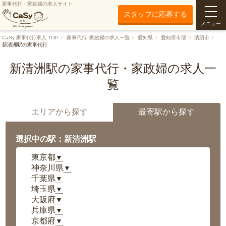
家事代行・家政婦の求人サイト
スタッフに応募する
メニュー
CaSy 家事代行求人 TOP
家事代行･家政婦の求人一覧
愛知県
愛知県市部
清須市
新清洲駅の家事代行
新清洲駅の家事代行・家政婦の求人一
覧
エリアから探す
最寄駅から探す
選択中の駅：新清洲駅
東京都
▼
神奈川県
▼
千葉県
▼
埼玉県
▼
大阪府
▼
兵庫県
▼
京都府
▼