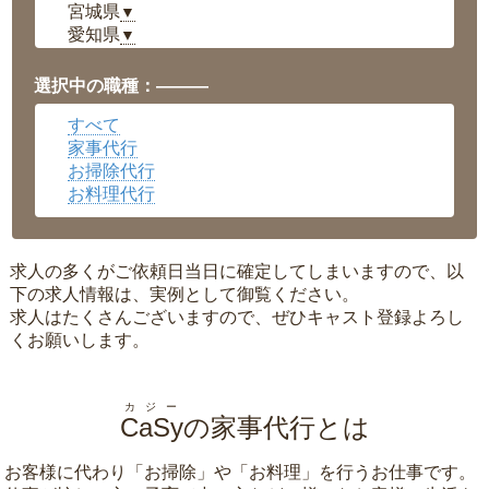
宮城県
▼
愛知県
▼
福井県
▼
岡山県
▼
選択中の職種：———
広島県
▼
すべて
沖縄県
▼
家事代行
お掃除代行
お料理代行
求人の多くがご依頼日当日に確定してしまいますので、以
下の求人情報は、実例として御覧ください。
求人はたくさんございますので、ぜひキャスト登録よろし
くお願いします。
カジー
CaSy
の家事代行とは
お客様に代わり「
お掃除
」や「
お料理
」を行うお仕事です。