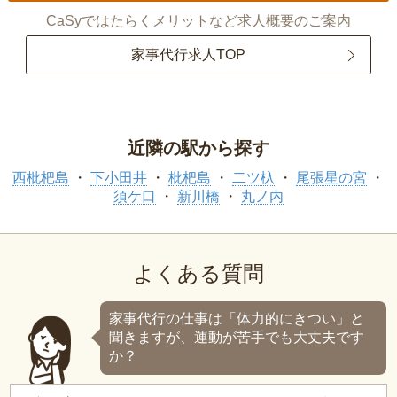
CaSyではたらくメリットなど求人概要のご案内
家事代行求人TOP
近隣の駅から探す
西枇杷島
下小田井
枇杷島
二ツ杁
尾張星の宮
須ケ口
新川橋
丸ノ内
よくある質問
家事代行の仕事は「体力的にきつい」と
聞きますが、運動が苦手でも大丈夫です
か？