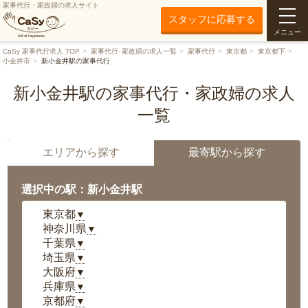
家事代行・家政婦の求人サイト
スタッフに応募する
メニュー
CaSy 家事代行求人 TOP
家事代行･家政婦の求人一覧
家事代行
東京都
東京都下
小金井市
新小金井駅の家事代行
新小金井駅の家事代行・家政婦の求人
一覧
エリアから探す
最寄駅から探す
選択中の駅：新小金井駅
東京都
▼
神奈川県
▼
千葉県
▼
埼玉県
▼
大阪府
▼
兵庫県
▼
京都府
▼