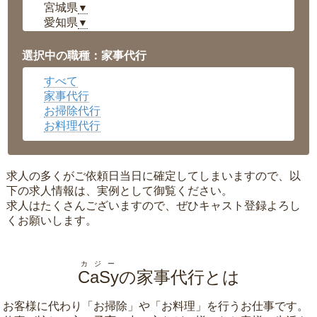
宮城県
▼
愛知県
▼
福井県
▼
岡山県
▼
選択中の職種：家事代行
広島県
▼
すべて
沖縄県
▼
家事代行
お掃除代行
お料理代行
求人の多くがご依頼日当日に確定してしまいますので、以
下の求人情報は、実例として御覧ください。
求人はたくさんございますので、ぜひキャスト登録よろし
くお願いします。
カジー
CaSy
の家事代行とは
お客様に代わり「
お掃除
」や「
お料理
」を行うお仕事です。