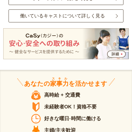
働いているキャストについて詳しく見る
スキル
あなたの
家事力
を活かせます
高時給 + 交通費
未経験者OK！資格不要
好きな曜日·時間に働ける
主婦/主夫歓迎