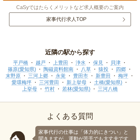
CaSyではたらくメリットなど求人概要のご案内
家事代行求人TOP
近隣の駅から探す
平戸橋
越戸
上豊田
浄水
保見
貝津
篠原(愛知県)
陶磁資料館南
八草
猿投
四郷
末野原
三河上郷
永覚
豊田市
新豊田
梅坪
愛環梅坪
三河豊田
新上挙母
土橋(愛知県)
上挙母
竹村
若林(愛知県)
三河八橋
よくある質問
家事代行の仕事は「体力的にきつい」と
聞きますが、運動が苦手でも大丈夫です