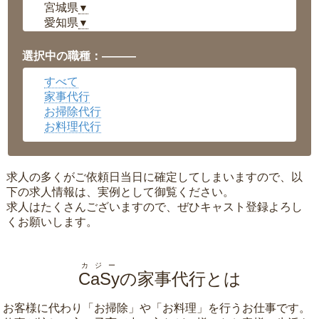
宮城県
▼
愛知県
▼
福井県
▼
岡山県
▼
選択中の職種：———
広島県
▼
すべて
沖縄県
▼
家事代行
お掃除代行
お料理代行
求人の多くがご依頼日当日に確定してしまいますので、以
下の求人情報は、実例として御覧ください。
求人はたくさんございますので、ぜひキャスト登録よろし
くお願いします。
カジー
CaSy
の家事代行とは
お客様に代わり「
お掃除
」や「
お料理
」を行うお仕事です。