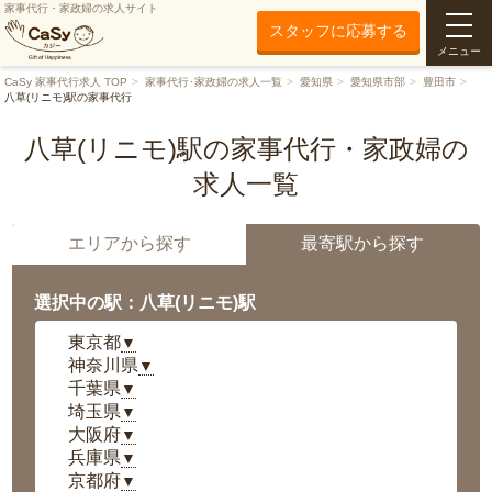
家事代行・家政婦の求人サイト
スタッフに応募する
メニュー
CaSy 家事代行求人 TOP
家事代行･家政婦の求人一覧
愛知県
愛知県市部
豊田市
八草(リニモ)駅の家事代行
八草(リニモ)駅の家事代行・家政婦の
求人一覧
エリアから探す
最寄駅から探す
選択中の駅：八草(リニモ)駅
東京都
▼
神奈川県
▼
千葉県
▼
埼玉県
▼
大阪府
▼
兵庫県
▼
京都府
▼