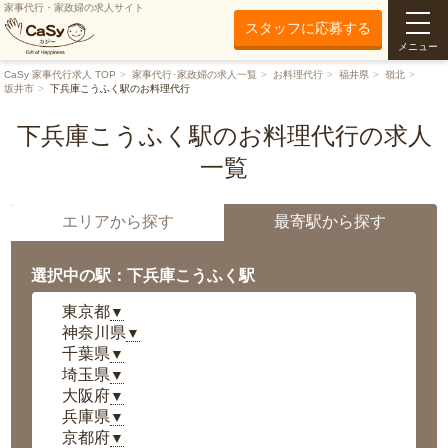
家事代行・家政婦の求人サイト
スタッフに応募する
メニュー
CaSy 家事代行求人 TOP
家事代行･家政婦の求人一覧
お料理代行
福井県
嶺北
坂井市
下兵庫こうふく駅のお料理代行
下兵庫こうふく駅のお料理代行の求人
一覧
エリアから探す
最寄駅から探す
選択中の駅：下兵庫こうふく駅
東京都
▼
神奈川県
▼
千葉県
▼
埼玉県
▼
大阪府
▼
兵庫県
▼
京都府
▼