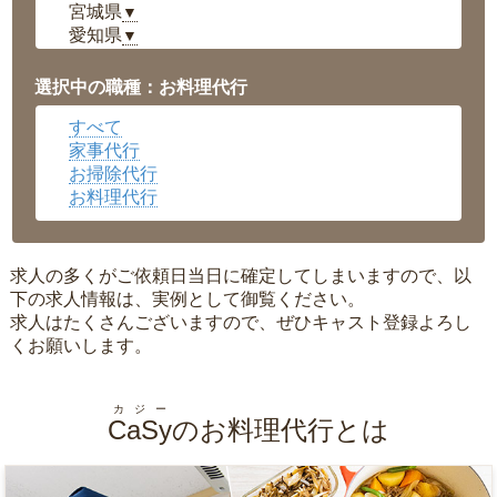
宮城県
▼
愛知県
▼
福井県
▼
岡山県
▼
選択中の職種：お料理代行
広島県
▼
すべて
沖縄県
▼
家事代行
お掃除代行
お料理代行
求人の多くがご依頼日当日に確定してしまいますので、以
下の求人情報は、実例として御覧ください。
求人はたくさんございますので、ぜひキャスト登録よろし
くお願いします。
カジー
CaSy
のお料理代行とは