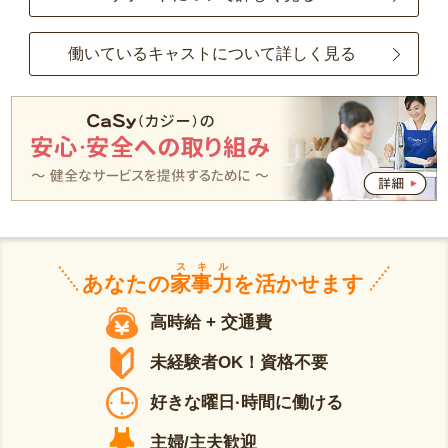
働いているキャストについて詳しく見る
スキル
あなたの
家事力
を活かせます
高時給 + 交通費
未経験者OK！資格不要
好きな曜日·時間に働ける
主婦/主夫歓迎