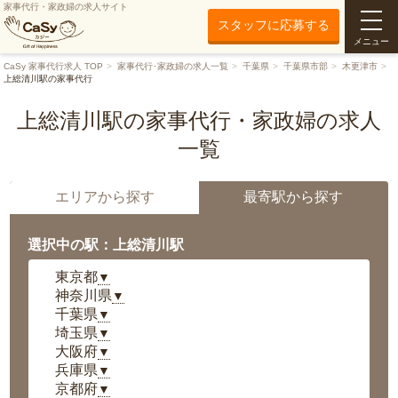
家事代行・家政婦の求人サイト
スタッフに応募する
メニュー
CaSy 家事代行求人 TOP
家事代行･家政婦の求人一覧
千葉県
千葉県市部
木更津市
上総清川駅の家事代行
上総清川駅の家事代行・家政婦の求人
一覧
エリアから探す
最寄駅から探す
選択中の駅：上総清川駅
東京都
▼
神奈川県
▼
千葉県
▼
埼玉県
▼
大阪府
▼
兵庫県
▼
京都府
▼