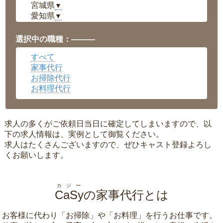
宮城県
▼
愛知県
▼
福井県
▼
岡山県
▼
選択中の職種：———
広島県
▼
すべて
沖縄県
▼
家事代行
お掃除代行
お料理代行
求人の多くがご依頼日当日に確定してしまいますので、以
下の求人情報は、実例として御覧ください。
求人はたくさんございますので、ぜひキャスト登録よろし
くお願いします。
カジー
CaSy
の家事代行とは
お客様に代わり「
お掃除
」や「
お料理
」を行うお仕事です。