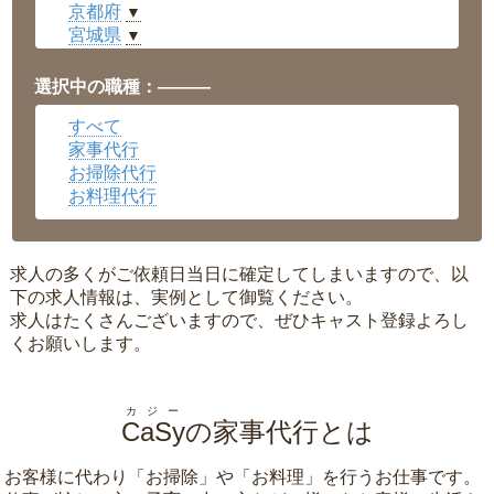
京都府
▼
宮城県
▼
愛知県
▼
福井県
▼
選択中の職種：———
岡山県
▼
すべて
広島県
▼
家事代行
沖縄県
▼
お掃除代行
お料理代行
求人の多くがご依頼日当日に確定してしまいますので、以
下の求人情報は、実例として御覧ください。
求人はたくさんございますので、ぜひキャスト登録よろし
くお願いします。
カジー
CaSy
の家事代行とは
お客様に代わり「
お掃除
」や「
お料理
」を行うお仕事です。