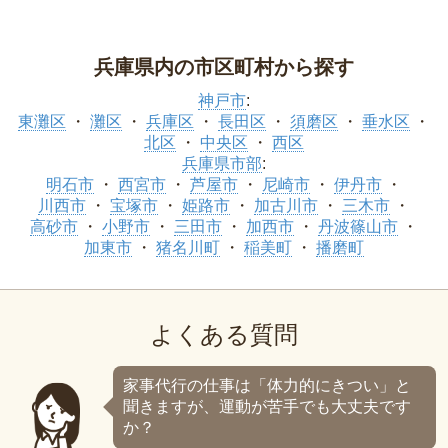
兵庫県内の市区町村から探す
神戸市
:
東灘区
灘区
兵庫区
長田区
須磨区
垂水区
北区
中央区
西区
兵庫県市部
:
明石市
西宮市
芦屋市
尼崎市
伊丹市
川西市
宝塚市
姫路市
加古川市
三木市
高砂市
小野市
三田市
加西市
丹波篠山市
加東市
猪名川町
稲美町
播磨町
よくある質問
家事代行の仕事は「体力的にきつい」と
聞きますが、運動が苦手でも大丈夫です
か？