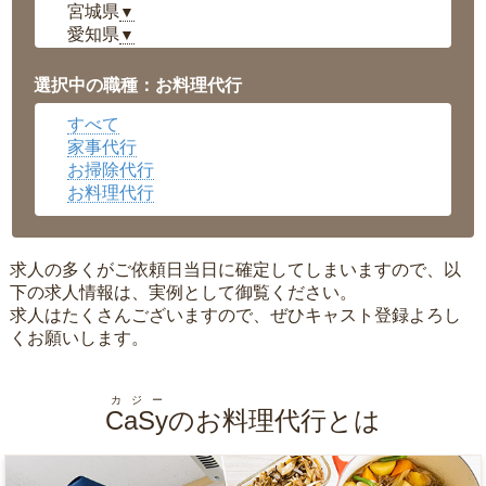
宮城県
▼
愛知県
▼
福井県
▼
岡山県
▼
選択中の職種：お料理代行
広島県
▼
すべて
沖縄県
▼
家事代行
お掃除代行
お料理代行
求人の多くがご依頼日当日に確定してしまいますので、以
下の求人情報は、実例として御覧ください。
求人はたくさんございますので、ぜひキャスト登録よろし
くお願いします。
カジー
CaSy
のお料理代行とは