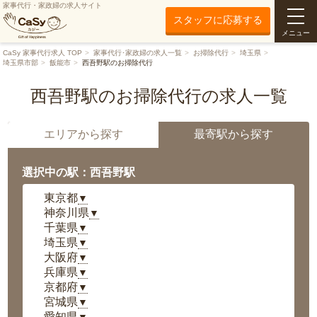
家事代行・家政婦の求人サイト
スタッフに応募する
メニュー
CaSy 家事代行求人 TOP
家事代行･家政婦の求人一覧
お掃除代行
埼玉県
埼玉県市部
飯能市
西吾野駅のお掃除代行
西吾野駅のお掃除代行の求人一覧
エリアから探す
最寄駅から探す
選択中の駅：西吾野駅
東京都
▼
神奈川県
▼
千葉県
▼
埼玉県
▼
大阪府
▼
兵庫県
▼
京都府
▼
宮城県
▼
愛知県