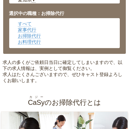
▼
福井県
▼
岡山県
▼
選択中の職種：お掃除代行
広島県
▼
すべて
沖縄県
▼
家事代行
お掃除代行
お料理代行
求人の多くがご依頼日当日に確定してしまいますので、以
下の求人情報は、実例として御覧ください。
求人はたくさんございますので、ぜひキャスト登録よろし
くお願いします。
カジー
CaSy
のお掃除代行とは