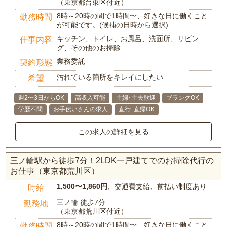
（東京都台東区付近）
8時～20時の間で1時間〜、好きな日に働くこと
勤務時間
が可能です。(候補の日時から選択)
キッチン、トイレ、お風呂、洗面所、リビン
仕事内容
グ、その他のお掃除
業務委託
契約形態
汚れている箇所をキレイにしたい
希望
週2〜3日からOK
高収入可能
主婦･主夫歓迎
ブランクOK
学歴不問
お手伝いさんの求人
直行･直帰OK
この求人の詳細を見る
三ノ輪駅から徒歩7分！2LDK一戸建てでのお掃除代行の
お仕事（東京都荒川区）
1,500〜1,860円
、交通費支給、前払い制度あり
時給
三ノ輪 徒歩7分
勤務地
（東京都荒川区付近）
8時～20時の間で1時間〜、好きな日に働くこと
勤務時間