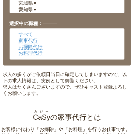
宮城県
▼
愛知県
▼
福井県
▼
岡山県
▼
選択中の職種：———
広島県
▼
すべて
沖縄県
▼
家事代行
お掃除代行
お料理代行
求人の多くがご依頼日当日に確定してしまいますので、以
下の求人情報は、実例として御覧ください。
求人はたくさんございますので、ぜひキャスト登録よろし
くお願いします。
カジー
CaSy
の家事代行とは
お客様に代わり「
お掃除
」や「
お料理
」を行うお仕事です。