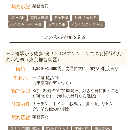
業務委託
契約形態
週1〜OK
高収入可能
学歴不問
主婦･主夫歓迎
ハウスキーパー募集
シフト自由
インセンティブあり
この求人の詳細を見る
三ノ輪駅から徒歩7分！3LDKマンションでのお掃除代行
のお仕事（東京都台東区）
1,500〜1,860円
、交通費支給、前払い制度あり
時給
三ノ輪 徒歩7分
勤務地
（東京都台東区付近）
8時～20時の間で1時間〜、好きな日に働くこと
勤務時間
が可能です。(候補の日時から選択)
キッチン、トイレ、お風呂、洗面所、リビン
仕事内容
グ、その他のお掃除
業務委託
契約形態
スキマ時間勤務OK
昇給･昇格あり
年齢不問
未経験OK