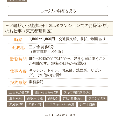
この求人の詳細を見る
三ノ輪駅から徒歩5分！2LDKマンションでのお掃除代行
のお仕事（東京都荒川区）
1,500〜1,860円
、交通費支給、前払い制度あり
時給
三ノ輪 徒歩5分
勤務地
（東京都荒川区付近）
8時～20時の間で1時間〜、好きな日に働くこと
勤務時間
が可能です。(候補の日時から選択)
キッチン、トイレ、お風呂、洗面所、リビン
仕事内容
グ、その他のお掃除
業務委託
契約形態
土日祝のみOK
週2〜3日からOK
スキマ時間勤務OK
週1〜OK
高収入可能
高時給
昇給･昇格あり
ブランクOK
未経験OK
年齢不問
ハウスキーパー募集
シフト自由
この求人の詳細を見る