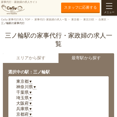
家事代行・家政婦の求人サイト
スタッフに応募する
メニュー
CaSy 家事代行求人 TOP
家事代行･家政婦の求人一覧
東京都
東京23区
台東区
三ノ輪駅の家事代行
三ノ輪駅の家事代行・家政婦の求人一
覧
エリアから探す
最寄駅から探す
選択中の駅：三ノ輪駅
東京都
▼
神奈川県
▼
千葉県
▼
埼玉県
▼
大阪府
▼
兵庫県
▼
京都府
▼