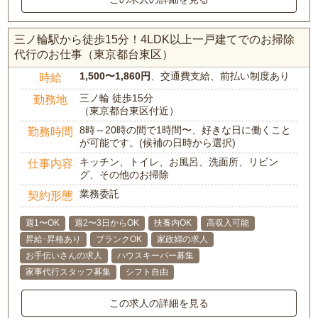
三ノ輪駅から徒歩15分！4LDK以上一戸建てでのお掃除
代行のお仕事（東京都台東区）
1,500〜1,860円
、交通費支給、前払い制度あり
時給
三ノ輪 徒歩15分
勤務地
（東京都台東区付近）
8時～20時の間で1時間〜、好きな日に働くこと
勤務時間
が可能です。(候補の日時から選択)
キッチン、トイレ、お風呂、洗面所、リビン
仕事内容
グ、その他のお掃除
業務委託
契約形態
週1〜OK
週2〜3日からOK
扶養内OK
高収入可能
昇給･昇格あり
ブランクOK
家政婦の求人
お手伝いさんの求人
ハウスキーパー募集
家事代行スタッフ募集
シフト自由
この求人の詳細を見る