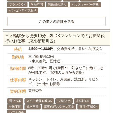
ブランクOK
学歴不問
家政婦の求人
ハウスキーパー募集
インセンティブあり
この求人の詳細を見る
三ノ輪駅から徒歩10分！2LDKマンションでのお掃除代
行のお仕事（東京都荒川区）
1,500〜1,860円
、交通費支給、前払い制度あり
時給
三ノ輪 徒歩10分
勤務地
（東京都荒川区付近）
8時～20時の間で1時間〜、好きな日に働くこと
勤務時間
が可能です。(候補の日時から選択)
キッチン、トイレ、お風呂、洗面所、リビン
仕事内容
グ、その他のお掃除
業務委託
契約形態
週1〜OK
スキマ時間勤務OK
扶養内OK
未経験OK
年齢不問
資格不要
家事代行スタッフ募集
直行･直帰OK
シフト自由