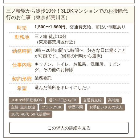
三ノ輪駅から徒歩10分！3LDKマンションでのお掃除代
行のお仕事（東京都荒川区）
1,500〜1,860円
、交通費支給、前払い制度あり
時給
三ノ輪 徒歩10分
勤務地
（東京都荒川区付近）
8時～20時の間で1時間〜、好きな日に働くこと
勤務時間
が可能です。(候補の日時から選択)
キッチン、トイレ、お風呂、洗面所、リビン
仕事内容
グ、その他のお掃除
業務委託
契約形態
選んだ箇所をキレイにしたい
希望
スキマ時間勤務OK
週2〜3日からOK
交通費支給
高時給
主婦･主夫歓迎
ブランクOK
学歴不問
お手伝いさんの求人
30代･40代･50代活躍中
この求人の詳細を見る