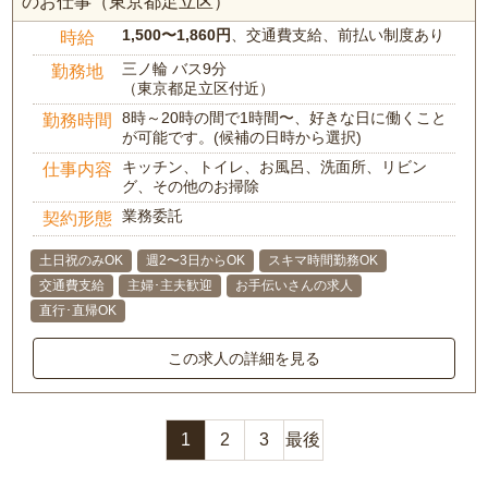
のお仕事（東京都足立区）
1,500〜1,860円
、交通費支給、前払い制度あり
時給
三ノ輪 バス9分
勤務地
（東京都足立区付近）
8時～20時の間で1時間〜、好きな日に働くこと
勤務時間
が可能です。(候補の日時から選択)
キッチン、トイレ、お風呂、洗面所、リビン
仕事内容
グ、その他のお掃除
業務委託
契約形態
土日祝のみOK
週2〜3日からOK
スキマ時間勤務OK
交通費支給
主婦･主夫歓迎
お手伝いさんの求人
直行･直帰OK
この求人の詳細を見る
1
2
3
最後