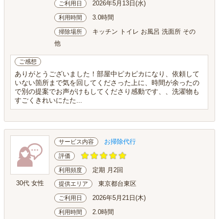
2026年5月13日(水)
ご利用日
3.0時間
利用時間
キッチン トイレ お風呂 洗面所 その
掃除場所
他
ご感想
ありがとうございました！部屋中ピカピカになり、依頼して
いない箇所まで気を回してくださった上に、時間が余ったの
で別の提案でお声がけもしてくださり感動です、、洗濯物も
すごくきれいにたた...
お掃除代行
サービス内容
評価
定期 月2回
利用頻度
30代 女性
東京都台東区
提供エリア
2026年5月21日(木)
ご利用日
2.0時間
利用時間