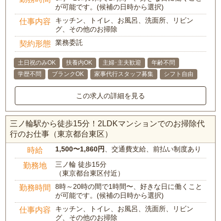
が可能です。(候補の日時から選択)
キッチン、トイレ、お風呂、洗面所、リビン
仕事内容
グ、その他のお掃除
業務委託
契約形態
土日祝のみOK
扶養内OK
主婦･主夫歓迎
年齢不問
学歴不問
ブランクOK
家事代行スタッフ募集
シフト自由
この求人の詳細を見る
三ノ輪駅から徒歩15分！2LDKマンションでのお掃除代
行のお仕事（東京都台東区）
1,500〜1,860円
、交通費支給、前払い制度あり
時給
三ノ輪 徒歩15分
勤務地
（東京都台東区付近）
8時～20時の間で1時間〜、好きな日に働くこと
勤務時間
が可能です。(候補の日時から選択)
キッチン、トイレ、お風呂、洗面所、リビン
仕事内容
グ、その他のお掃除