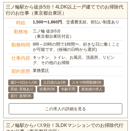
三ノ輪駅から徒歩5分！4LDK以上一戸建てでのお掃除代
行のお仕事（東京都台東区）
1,500〜1,860円
、交通費支給、前払い制度あり
時給
三ノ輪 徒歩5分
勤務地
（東京都台東区付近）
8時～20時の間で1時間〜、好きな日に働くこと
勤務時間
が可能です。(候補の日時から選択)
キッチン、トイレ、お風呂、洗面所、リビン
仕事内容
グ、その他のお掃除
業務委託
契約形態
週2〜3日からOK
土日祝のみOK
スキマ時間勤務OK
昇給･昇格あり
扶養内OK
年齢不問
家政婦の求人
直行･直帰OK
この求人の詳細を見る
三ノ輪駅からバス9分！3LDKマンションでのお掃除代行