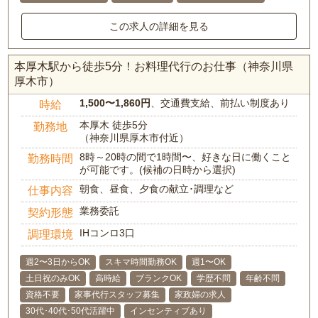
この求人の詳細を見る
本厚木駅から徒歩5分！お料理代行のお仕事（神奈川県
厚木市）
1,500〜1,860円
、交通費支給、前払い制度あり
時給
本厚木 徒歩5分
勤務地
（神奈川県厚木市付近）
8時～20時の間で1時間〜、好きな日に働くこと
勤務時間
が可能です。(候補の日時から選択)
朝食、昼食、夕食の献立･調理など
仕事内容
業務委託
契約形態
IHコンロ3口
調理環境
週2〜3日からOK
スキマ時間勤務OK
週1〜OK
土日祝のみOK
高時給
ブランクOK
学歴不問
年齢不問
資格不要
家事代行スタッフ募集
家政婦の求人
30代･40代･50代活躍中
インセンティブあり