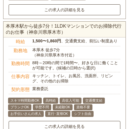
この求人の詳細を見る
本厚木駅から徒歩7分！1LDKマンションでのお掃除代行
のお仕事（神奈川県厚木市）
1,500〜1,860円
、交通費支給、前払い制度あり
時給
本厚木 徒歩7分
勤務地
（神奈川県厚木市付近）
8時～20時の間で1時間〜、好きな日に働くこと
勤務時間
が可能です。(候補の日時から選択)
キッチン、トイレ、お風呂、洗面所、リビン
仕事内容
グ、その他のお掃除
業務委託
契約形態
スキマ時間勤務OK
高時給
高収入可能
交通費支給
ブランクOK
学歴不問
未経験OK
資格不要
お手伝いさんの求人
直行･直帰OK
シフト自由
この求人の詳細を見る