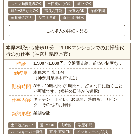
スキマ時間勤務OK
土日祝のみOK
週1〜OK
週2〜3日からOK
高収入可能
扶養内OK
年齢不問
家政婦の求人
シフト自由
直行･直帰OK
この求人の詳細を見る
本厚木駅から徒歩10分！2LDKマンションでのお掃除代
行のお仕事（神奈川県厚木市）
1,500〜1,860円
、交通費支給、前払い制度あり
時給
本厚木 徒歩10分
勤務地
（神奈川県厚木市付近）
8時～20時の間で1時間〜、好きな日に働くこと
勤務時間
が可能です。(候補の日時から選択)
キッチン、トイレ、お風呂、洗面所、リビン
仕事内容
グ、その他のお掃除
業務委託
契約形態
土日祝のみOK
週1〜OK
高時給
学歴不問
ハウスキーパー募集
直行･直帰OK
インセンティブあり