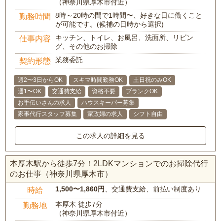
（神奈川県厚木市付近）
8時～20時の間で1時間〜、好きな日に働くこと
勤務時間
が可能です。(候補の日時から選択)
キッチン、トイレ、お風呂、洗面所、リビン
仕事内容
グ、その他のお掃除
業務委託
契約形態
週2〜3日からOK
スキマ時間勤務OK
土日祝のみOK
週1〜OK
交通費支給
資格不要
ブランクOK
お手伝いさんの求人
ハウスキーパー募集
家事代行スタッフ募集
家政婦の求人
シフト自由
この求人の詳細を見る
本厚木駅から徒歩7分！2LDKマンションでのお掃除代行
のお仕事（神奈川県厚木市）
1,500〜1,860円
、交通費支給、前払い制度あり
時給
本厚木 徒歩7分
勤務地
（神奈川県厚木市付近）