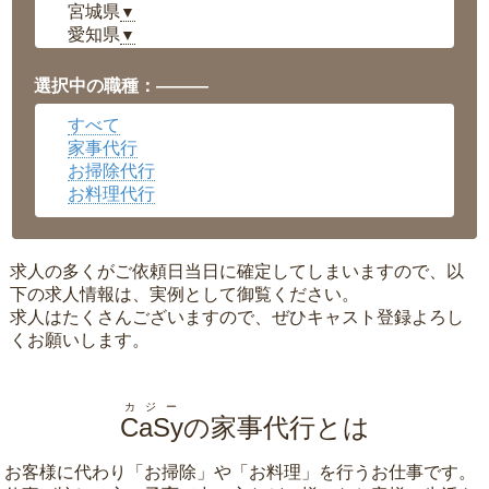
宮城県
▼
愛知県
▼
福井県
▼
岡山県
▼
選択中の職種：———
広島県
▼
すべて
沖縄県
▼
家事代行
お掃除代行
お料理代行
求人の多くがご依頼日当日に確定してしまいますので、以
下の求人情報は、実例として御覧ください。
求人はたくさんございますので、ぜひキャスト登録よろし
くお願いします。
カジー
CaSy
の家事代行とは
お客様に代わり「
お掃除
」や「
お料理
」を行うお仕事です。