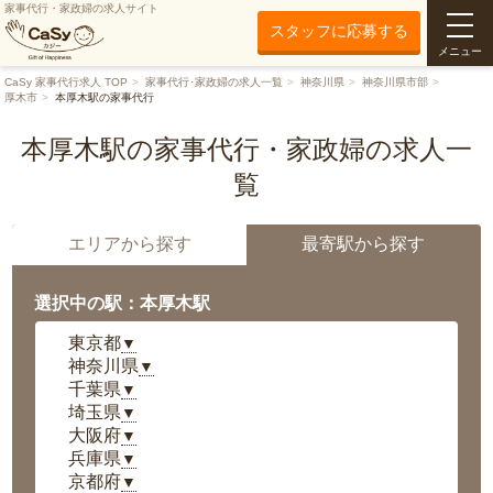
家事代行・家政婦の求人サイト
スタッフに応募する
メニュー
CaSy 家事代行求人 TOP
家事代行･家政婦の求人一覧
神奈川県
神奈川県市部
厚木市
本厚木駅の家事代行
本厚木駅の家事代行・家政婦の求人一
覧
エリアから探す
最寄駅から探す
選択中の駅：本厚木駅
東京都
▼
神奈川県
▼
千葉県
▼
埼玉県
▼
大阪府
▼
兵庫県
▼
京都府
▼