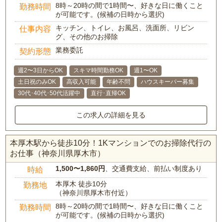
8時～20時の間で1時間〜、好きな日に働くこと
勤務時間
が可能です。(候補の日時から選択)
キッチン、トイレ、お風呂、洗面所、リビン
仕事内容
グ、その他のお掃除
業務委託
契約形態
週2〜3日からOK
スキマ時間勤務OK
週1〜OK
土日祝のみOK
高収入可能
年齢不問
ハウスキーパー募集
30代･40代･50代活躍中
直行･直帰OK
この求人の詳細を見る
本厚木駅から徒歩10分！1Kマンションでのお掃除代行の
お仕事（神奈川県厚木市）
1,500〜1,860円
、交通費支給、前払い制度あり
時給
本厚木 徒歩10分
勤務地
（神奈川県厚木市付近）
8時～20時の間で1時間〜、好きな日に働くこと
勤務時間
が可能です。(候補の日時から選択)