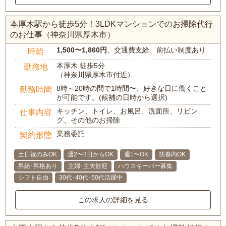
本厚木駅から徒歩5分！3LDKマンションでのお掃除代行
のお仕事（神奈川県厚木市）
1,500〜1,860円
、交通費支給、前払い制度あり
時給
本厚木 徒歩5分
勤務地
（神奈川県厚木市付近）
8時～20時の間で1時間〜、好きな日に働くこと
勤務時間
が可能です。(候補の日時から選択)
キッチン、トイレ、お風呂、洗面所、リビン
仕事内容
グ、その他のお掃除
業務委託
契約形態
土日祝のみOK
週2〜3日からOK
週1〜OK
扶養内OK
昇給･昇格あり
主婦･主夫歓迎
ハウスキーパー募集
シフト自由
30代･40代･50代活躍中
この求人の詳細を見る