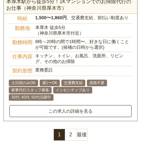
本厚木駅から徒歩5分！1Kマンションでのお掃除代行の
お仕事（神奈川県厚木市）
1,500〜1,860円
、交通費支給、前払い制度あり
時給
本厚木 徒歩5分
勤務地
（神奈川県厚木市付近）
8時～20時の間で1時間〜、好きな日に働くこと
勤務時間
が可能です。(候補の日時から選択)
キッチン、トイレ、お風呂、洗面所、リビン
仕事内容
グ、その他のお掃除
業務委託
契約形態
土日祝のみOK
週1〜OK
交通費支給
資格不要
家事代行スタッフ募集
インセンティブあり
30代･40代･50代活躍中
この求人の詳細を見る
1
2
最後