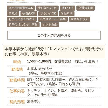
スキマ時間勤務OK
土日祝のみOK
週1〜OK
交通費支給
高時給
扶養内OK
ブランクOK
学歴不問
お手伝いさんの求人
ハウスキーパー募集
家政婦の求人
家事代行スタッフ募集
シフト自由
この求人の詳細を見る
本厚木駅から徒歩15分！1Kマンションでのお掃除代行の
お仕事（神奈川県厚木市）
1,500〜1,860円
、交通費支給、前払い制度あり
時給
本厚木 徒歩15分
勤務地
（神奈川県厚木市付近）
8時～20時の間で1時間〜、好きな日に働くこと
勤務時間
が可能です。(候補の日時から選択)
キッチン、トイレ、お風呂、洗面所、リビン
仕事内容
グ、その他のお掃除
業務委託
契約形態