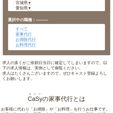
宮城県
▼
愛知県
▼
福井県
▼
岡山県
▼
選択中の職種：———
広島県
▼
すべて
沖縄県
▼
家事代行
お掃除代行
お料理代行
求人の多くがご依頼日当日に確定してしまいますので、以
下の求人情報は、実例として御覧ください。
求人はたくさんございますので、ぜひキャスト登録よろし
くお願いします。
カジー
CaSy
の家事代行とは
お客様に代わり「
お掃除
」や「
お料理
」を行うお仕事です。