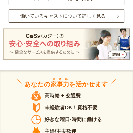
働いているキャストについて詳しく見る
スキル
あなたの
家事力
を活かせます
高時給 + 交通費
未経験者OK！資格不要
好きな曜日·時間に働ける
主婦/主夫歓迎