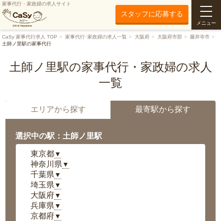
家事代行・家政婦の求人サイト
スタッフに応募する
メニュー
CaSy 家事代行求人 TOP
家事代行･家政婦の求人一覧
大阪府
大阪府市部
藤井寺市
土師ノ里駅の家事代行
土師ノ里駅の家事代行・家政婦の求人
一覧
エリアから探す
最寄駅から探す
選択中の駅：土師ノ里駅
東京都
▼
神奈川県
▼
千葉県
▼
埼玉県
▼
大阪府
▼
兵庫県
▼
京都府
▼