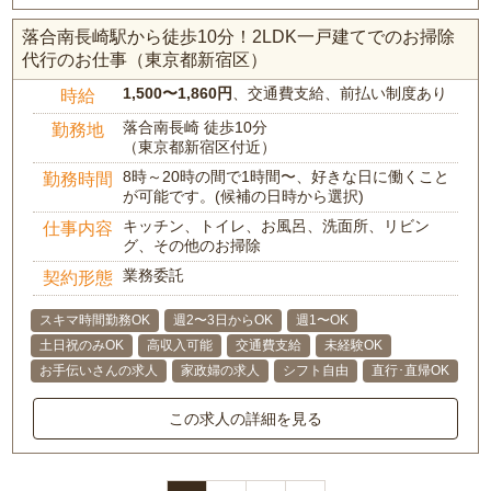
落合南長崎駅から徒歩10分！2LDK一戸建てでのお掃除
代行のお仕事（東京都新宿区）
1,500〜1,860円
、交通費支給、前払い制度あり
時給
落合南長崎 徒歩10分
勤務地
（東京都新宿区付近）
8時～20時の間で1時間〜、好きな日に働くこと
勤務時間
が可能です。(候補の日時から選択)
キッチン、トイレ、お風呂、洗面所、リビン
仕事内容
グ、その他のお掃除
業務委託
契約形態
スキマ時間勤務OK
週2〜3日からOK
週1〜OK
土日祝のみOK
高収入可能
交通費支給
未経験OK
お手伝いさんの求人
家政婦の求人
シフト自由
直行･直帰OK
この求人の詳細を見る