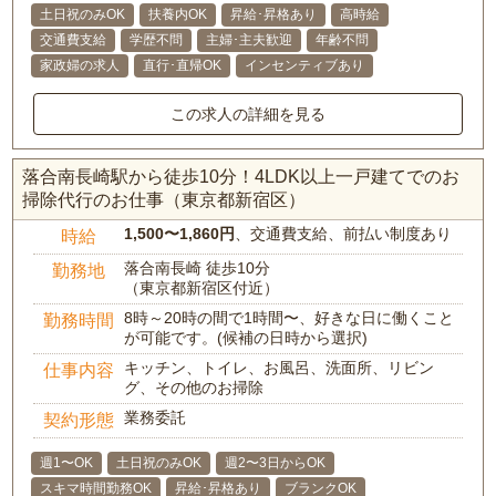
土日祝のみOK
扶養内OK
昇給･昇格あり
高時給
交通費支給
学歴不問
主婦･主夫歓迎
年齢不問
家政婦の求人
直行･直帰OK
インセンティブあり
この求人の詳細を見る
落合南長崎駅から徒歩10分！4LDK以上一戸建てでのお
掃除代行のお仕事（東京都新宿区）
1,500〜1,860円
、交通費支給、前払い制度あり
時給
落合南長崎 徒歩10分
勤務地
（東京都新宿区付近）
8時～20時の間で1時間〜、好きな日に働くこと
勤務時間
が可能です。(候補の日時から選択)
キッチン、トイレ、お風呂、洗面所、リビン
仕事内容
グ、その他のお掃除
業務委託
契約形態
週1〜OK
土日祝のみOK
週2〜3日からOK
スキマ時間勤務OK
昇給･昇格あり
ブランクOK