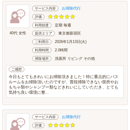
お掃除代行
サービス内容
評価
定期 毎週
利用頻度
40代 女性
東京都新宿区
提供エリア
2026年1月13日(火)
ご利用日
2.0時間
利用時間
洗面所 リビング その他
掃除場所
ご感想
今日もとてもきれいにお掃除頂きました！特に重点的にバス
ルームをお掃除頂いたのですが、普段掃除できない箇所やお
もちゃ類やシャンプー類などきれいにしていただき、とても
気持ち良い環境に整...
お掃除代行
サービス内容
評価