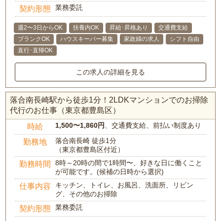
業務委託
契約形態
週2〜3日からOK
扶養内OK
昇給･昇格あり
交通費支給
ブランクOK
ハウスキーパー募集
家政婦の求人
シフト自由
直行･直帰OK
この求人の詳細を見る
落合南長崎駅から徒歩1分！2LDKマンションでのお掃除
代行のお仕事（東京都豊島区）
1,500〜1,860円
、交通費支給、前払い制度あり
時給
落合南長崎 徒歩1分
勤務地
（東京都豊島区付近）
8時～20時の間で1時間〜、好きな日に働くこと
勤務時間
が可能です。(候補の日時から選択)
キッチン、トイレ、お風呂、洗面所、リビン
仕事内容
グ、その他のお掃除
業務委託
契約形態