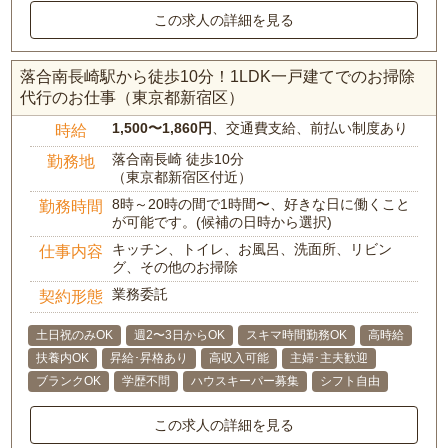
この求人の詳細を見る
落合南長崎駅から徒歩10分！1LDK一戸建てでのお掃除
代行のお仕事（東京都新宿区）
1,500〜1,860円
、交通費支給、前払い制度あり
時給
落合南長崎 徒歩10分
勤務地
（東京都新宿区付近）
8時～20時の間で1時間〜、好きな日に働くこと
勤務時間
が可能です。(候補の日時から選択)
キッチン、トイレ、お風呂、洗面所、リビン
仕事内容
グ、その他のお掃除
業務委託
契約形態
土日祝のみOK
週2〜3日からOK
スキマ時間勤務OK
高時給
扶養内OK
昇給･昇格あり
高収入可能
主婦･主夫歓迎
ブランクOK
学歴不問
ハウスキーパー募集
シフト自由
この求人の詳細を見る