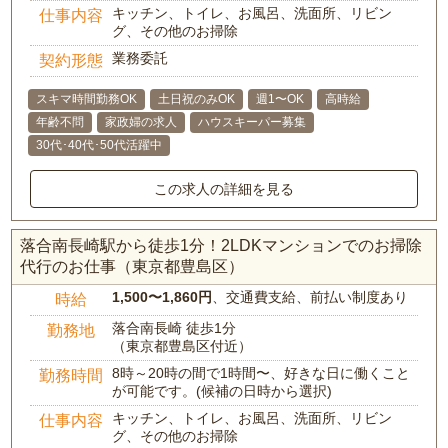
キッチン、トイレ、お風呂、洗面所、リビン
仕事内容
グ、その他のお掃除
業務委託
契約形態
スキマ時間勤務OK
土日祝のみOK
週1〜OK
高時給
年齢不問
家政婦の求人
ハウスキーパー募集
30代･40代･50代活躍中
この求人の詳細を見る
落合南長崎駅から徒歩1分！2LDKマンションでのお掃除
代行のお仕事（東京都豊島区）
1,500〜1,860円
、交通費支給、前払い制度あり
時給
落合南長崎 徒歩1分
勤務地
（東京都豊島区付近）
8時～20時の間で1時間〜、好きな日に働くこと
勤務時間
が可能です。(候補の日時から選択)
キッチン、トイレ、お風呂、洗面所、リビン
仕事内容
グ、その他のお掃除