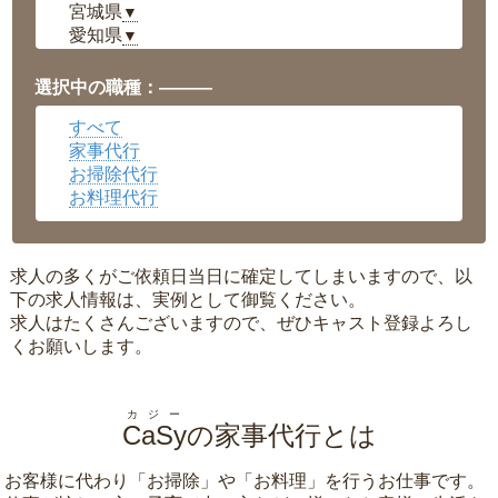
宮城県
▼
愛知県
▼
福井県
▼
岡山県
▼
選択中の職種：———
広島県
▼
すべて
沖縄県
▼
家事代行
お掃除代行
お料理代行
求人の多くがご依頼日当日に確定してしまいますので、以
下の求人情報は、実例として御覧ください。
求人はたくさんございますので、ぜひキャスト登録よろし
くお願いします。
カジー
CaSy
の家事代行とは
お客様に代わり「
お掃除
」や「
お料理
」を行うお仕事です。