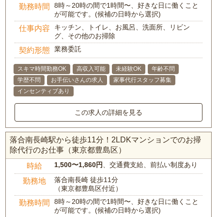
8時～20時の間で1時間〜、好きな日に働くこと
勤務時間
が可能です。(候補の日時から選択)
キッチン、トイレ、お風呂、洗面所、リビン
仕事内容
グ、その他のお掃除
業務委託
契約形態
スキマ時間勤務OK
高収入可能
未経験OK
年齢不問
学歴不問
お手伝いさんの求人
家事代行スタッフ募集
インセンティブあり
この求人の詳細を見る
落合南長崎駅から徒歩11分！2LDKマンションでのお掃
除代行のお仕事（東京都豊島区）
1,500〜1,860円
、交通費支給、前払い制度あり
時給
落合南長崎 徒歩11分
勤務地
（東京都豊島区付近）
8時～20時の間で1時間〜、好きな日に働くこと
勤務時間
が可能です。(候補の日時から選択)