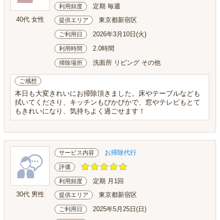
定期 毎週
利用頻度
40代 女性
東京都新宿区
提供エリア
2026年3月10日(火)
ご利用日
2.0時間
利用時間
洗面所 リビング その他
掃除場所
ご感想
本日も大変きれいにお掃除頂きました。床やテーブルなども
拭いてくださり、キッチンもぴかぴかで、窓やテレビもとて
もきれいになり、気持ちよく過ごせます！
お掃除代行
サービス内容
評価
定期 月1回
利用頻度
30代 男性
東京都新宿区
提供エリア
2025年5月25日(日)
ご利用日