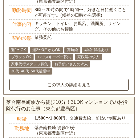
（東京都豊島区付近）
8時～20時の間で1時間〜、好きな日に働くこと
勤務時間
が可能です。(候補の日時から選択)
キッチン、トイレ、お風呂、洗面所、リビン
仕事内容
グ、その他のお掃除
業務委託
契約形態
週1〜OK
週2〜3日からOK
高時給
昇給･昇格あり
ブランクOK
ハウスキーパー募集
家政婦の求人
家事代行スタッフ募集
お手伝いさんの求人
30代･40代･50代活躍中
この求人の詳細を見る
落合南長崎駅から徒歩10分！3LDKマンションでのお掃
除代行のお仕事（東京都豊島区）
1,500〜1,860円
、交通費支給、前払い制度あり
時給
落合南長崎 徒歩10分
勤務地
（東京都豊島区付近）