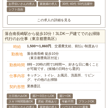
お手伝いさんの求人
家政婦の求人
30代･40代･50代活躍中
シフト自由
この求人の詳細を見る
落合南長崎駅から徒歩10分！3LDK一戸建てでのお掃除
代行のお仕事（東京都豊島区）
1,500〜1,860円
、交通費支給、前払い制度あり
時給
落合南長崎 徒歩10分
勤務地
（東京都豊島区付近）
8時～20時の間で1時間〜、好きな日に働くこと
勤務時間
が可能です。(候補の日時から選択)
キッチン、トイレ、お風呂、洗面所、リビン
仕事内容
グ、その他のお掃除
業務委託
契約形態
土日祝のみOK
週2〜3日からOK
週1〜OK
スキマ時間勤務OK
昇給･昇格あり
年齢不問
ブランクOK
お手伝いさんの求人
家政婦の求人
ハウスキーパー募集