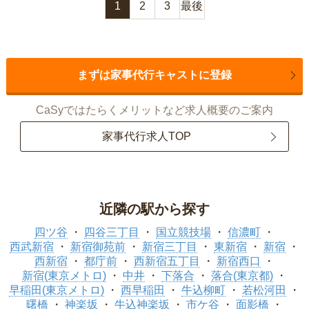
1
2
3
最後
まずは家事代行キャストに登録
CaSyではたらくメリットなど求人概要のご案内
家事代行求人TOP
近隣の駅から探す
四ツ谷
四谷三丁目
国立競技場
信濃町
西武新宿
新宿御苑前
新宿三丁目
東新宿
新宿
西新宿
都庁前
西新宿五丁目
新宿西口
新宿(東京メトロ)
中井
下落合
落合(東京都)
早稲田(東京メトロ)
西早稲田
牛込柳町
若松河田
曙橋
神楽坂
牛込神楽坂
市ケ谷
面影橋