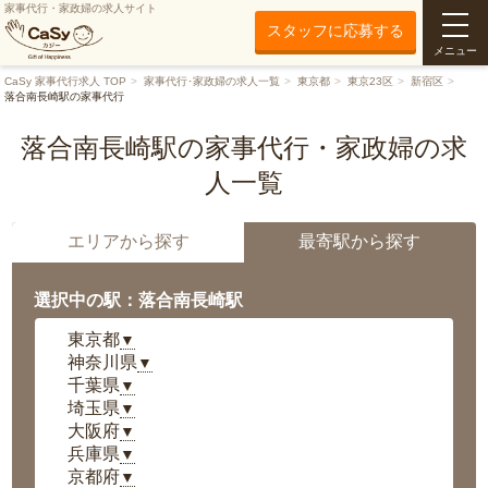
家事代行・家政婦の求人サイト
スタッフに応募する
メニュー
CaSy 家事代行求人 TOP
家事代行･家政婦の求人一覧
東京都
東京23区
新宿区
落合南長崎駅の家事代行
落合南長崎駅の家事代行・家政婦の求
人一覧
エリアから探す
最寄駅から探す
選択中の駅：落合南長崎駅
東京都
▼
神奈川県
▼
千葉県
▼
埼玉県
▼
大阪府
▼
兵庫県
▼
京都府
▼