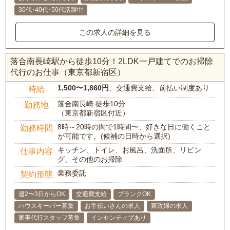
30代･40代･50代活躍中
この求人の詳細を見る
落合南長崎駅から徒歩10分！2LDK一戸建てでのお掃除
代行のお仕事（東京都新宿区）
1,500〜1,860円
、交通費支給、前払い制度あり
時給
落合南長崎 徒歩10分
勤務地
（東京都新宿区付近）
8時～20時の間で1時間〜、好きな日に働くこと
勤務時間
が可能です。(候補の日時から選択)
キッチン、トイレ、お風呂、洗面所、リビン
仕事内容
グ、その他のお掃除
業務委託
契約形態
週2〜3日からOK
交通費支給
ブランクOK
ハウスキーパー募集
お手伝いさんの求人
家政婦の求人
家事代行スタッフ募集
インセンティブあり