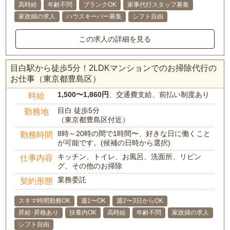
高時給
年齢不問
ブランクOK
家事代行スタッフ募集
家政婦の求人
ハウスキーパー募集
シフト自由
この求人の詳細を見る
目白駅から徒歩5分！2LDKマンションでのお掃除代行の
お仕事（東京都豊島区）
1,500〜1,860円
、交通費支給、前払い制度あり
時給
目白 徒歩5分
勤務地
（東京都豊島区付近）
8時～20時の間で1時間〜、好きな日に働くこと
勤務時間
が可能です。(候補の日時から選択)
キッチン、トイレ、お風呂、洗面所、リビン
仕事内容
グ、その他のお掃除
業務委託
契約形態
スキマ時間勤務OK
週1〜OK
週2〜3日からOK
昇給･昇格あり
扶養内OK
高時給
年齢不問
家政婦の求人
シフト自由