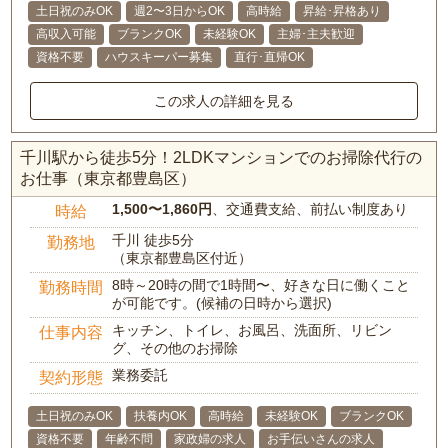
土日祝のみOK
週2〜3日からOK
高時給
昇給･昇格あり
高収入可能
ブランクOK
未経験OK
主婦･主夫歓迎
資格不要
ハウスキーパー募集
直行･直帰OK
この求人の詳細を見る
千川駅から徒歩5分！2LDKマンションでのお掃除代行の
お仕事（東京都豊島区）
1,500〜1,860円
、交通費支給、前払い制度あり
時給
千川 徒歩5分
勤務地
（東京都豊島区付近）
8時～20時の間で1時間〜、好きな日に働くこと
勤務時間
が可能です。(候補の日時から選択)
キッチン、トイレ、お風呂、洗面所、リビン
仕事内容
グ、その他のお掃除
業務委託
契約形態
土日祝のみOK
扶養内OK
高時給
未経験OK
ブランクOK
資格不要
年齢不問
家政婦の求人
お手伝いさんの求人