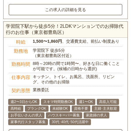
この求人の詳細を見る
学習院下駅から徒歩5分！2LDKマンションでのお掃除代
行のお仕事（東京都豊島区）
1,500〜1,860円
、交通費支給、前払い制度あり
時給
学習院下 徒歩5分
勤務地
（東京都豊島区付近）
8時～20時の間で1時間〜、好きな日に働くこと
勤務時間
が可能です。(候補の日時から選択)
キッチン、トイレ、お風呂、洗面所、リビン
仕事内容
グ、その他のお掃除
業務委託
契約形態
週2〜3日からOK
スキマ時間勤務OK
週1〜OK
高収入可能
高時給
ブランクOK
未経験OK
資格不要
主婦･主夫歓迎
お手伝いさんの求人
ハウスキーパー募集
家政婦の求人
家事代行スタッフ募集
30代･40代･50代活躍中