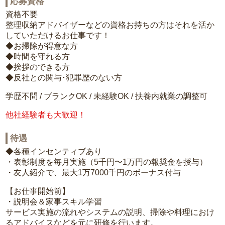
応募資格
資格不要
整理収納アドバイザーなどの資格お持ちの方はそれを活か
していただけるお仕事です！
◆お掃除が得意な方
◆時間を守れる方
◆挨拶のできる方
◆反社との関与･犯罪歴のない方
学歴不問 / ブランクOK / 未経験OK / 扶養内就業の調整可
他社経験者も大歓迎！
待遇
◆各種インセンティブあり
・表彰制度を毎月実施（5千円〜1万円の報奨金を授与）
・友人紹介で、最大1万7000千円のボーナス付与
【お仕事開始前】
・説明会＆家事スキル学習
サービス実施の流れやシステムの説明、掃除や料理におけ
るアドバイスなどを元に研修を行います。