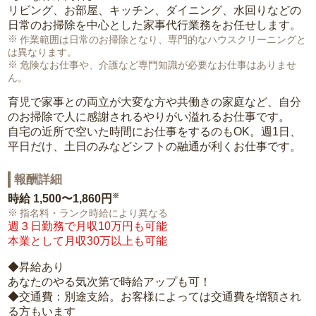
リビング、お部屋、キッチン、ダイニング、水回りなどの
日常のお掃除を中心とした家事代行業務をお任せします。
作業範囲は日常のお掃除となり、専門的なハウスクリーニングと
は異なります。
危険なお仕事や、介護など専門知識が必要なお仕事はありませ
ん。
育児で家事との両立が大変な方や共働きの家庭など、自分
のお掃除で人に感謝されるやりがい溢れるお仕事です。
自宅の近所で空いた時間にお仕事をするのもOK。週1日、
平日だけ、土日のみなどシフトの融通が利くお仕事です。
報酬詳細
※
時給
1,500〜1,860円
指名料・ランク時給により異なる
週３日勤務で月収10万円も可能
本業として月収30万以上も可能
◆昇給あり
あなたのやる気次第で時給アップも可！
◆交通費：別途支給。お客様によっては交通費を増額され
る方もいます