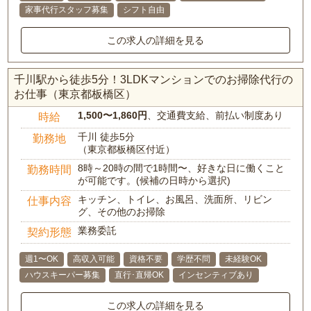
家事代行スタッフ募集
シフト自由
この求人の詳細を見る
千川駅から徒歩5分！3LDKマンションでのお掃除代行の
お仕事（東京都板橋区）
1,500〜1,860円
、交通費支給、前払い制度あり
時給
千川 徒歩5分
勤務地
（東京都板橋区付近）
8時～20時の間で1時間〜、好きな日に働くこと
勤務時間
が可能です。(候補の日時から選択)
キッチン、トイレ、お風呂、洗面所、リビン
仕事内容
グ、その他のお掃除
業務委託
契約形態
週1〜OK
高収入可能
資格不要
学歴不問
未経験OK
ハウスキーパー募集
直行･直帰OK
インセンティブあり
この求人の詳細を見る