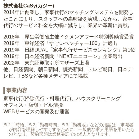
株式会社CaSy(カジー)
2014年に創業し、家事代行のマッチングシステムを開発し
たことにより、スタッフへの高時給を実現しながら、家事
代行のサービス料金を大幅に減らし、業界の革新に貢献。
2018年 厚生労働省主催イクメンアワード特別奨励賞受賞
2019年 東洋経済「すごいベンチャー100」に選出
2019年 日経DUAL「家事代行サービスランキング」第1位
2019年 日本経済新聞「NEXTユニコーン」企業選出
2022年 東京証券取引所マザーズ上場
他、日経新聞、朝日新聞、読売新聞、テレビ朝日、日本テ
レビ、TBSなど各種メディアにて掲載
事業内容
家事代行(掃除代行・料理代行)、ハウスクリーニング
オフィス・店舗・ビル清掃
WEBサービスの開発及び運営
1「時給」※2「勤務時間」※3「勤務地」などの用語は、求職者
が内容を理解しやすくするために、一般的な求人用語を用いたも
のとなり、契約形態は業務委託での求人となります。