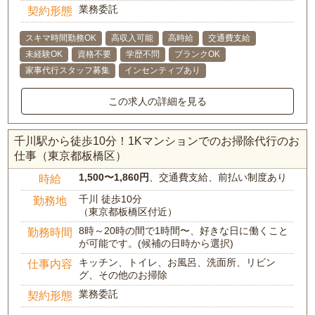
業務委託
契約形態
スキマ時間勤務OK
高収入可能
高時給
交通費支給
未経験OK
資格不要
学歴不問
ブランクOK
家事代行スタッフ募集
インセンティブあり
この求人の詳細を見る
千川駅から徒歩10分！1Kマンションでのお掃除代行のお
仕事（東京都板橋区）
1,500〜1,860円
、交通費支給、前払い制度あり
時給
千川 徒歩10分
勤務地
（東京都板橋区付近）
8時～20時の間で1時間〜、好きな日に働くこと
勤務時間
が可能です。(候補の日時から選択)
キッチン、トイレ、お風呂、洗面所、リビン
仕事内容
グ、その他のお掃除
業務委託
契約形態