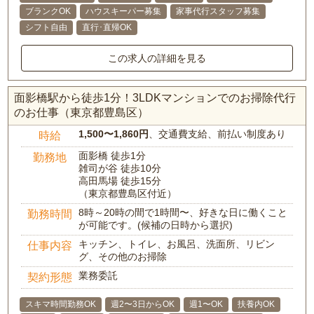
ブランクOK
ハウスキーパー募集
家事代行スタッフ募集
シフト自由
直行･直帰OK
この求人の詳細を見る
面影橋駅から徒歩1分！3LDKマンションでのお掃除代行
のお仕事（東京都豊島区）
1,500〜1,860円
、交通費支給、前払い制度あり
時給
面影橋 徒歩1分
勤務地
雑司が谷 徒歩10分
高田馬場 徒歩15分
（東京都豊島区付近）
8時～20時の間で1時間〜、好きな日に働くこと
勤務時間
が可能です。(候補の日時から選択)
キッチン、トイレ、お風呂、洗面所、リビン
仕事内容
グ、その他のお掃除
業務委託
契約形態
スキマ時間勤務OK
週2〜3日からOK
週1〜OK
扶養内OK