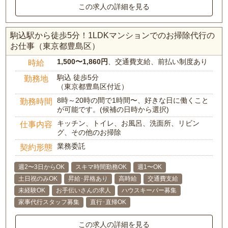
この求人の詳細を見る
駒込駅から徒歩5分！1LDKマンションでのお掃除代行の
お仕事（東京都豊島区）
1,500〜1,860円
、交通費支給、前払い制度あり
時給
駒込 徒歩5分
勤務地
（東京都豊島区付近）
8時～20時の間で1時間〜、好きな日に働くこと
勤務時間
が可能です。(候補の日時から選択)
キッチン、トイレ、お風呂、洗面所、リビン
仕事内容
グ、その他のお掃除
業務委託
契約形態
週2〜3日からOK
スキマ時間勤務OK
週1〜OK
土日祝のみOK
昇給･昇格あり
高時給
交通費支給
未経験OK
お手伝いさんの求人
ハウスキーパー募集
家事代行スタッフ募集
直行･直帰OK
この求人の詳細を見る