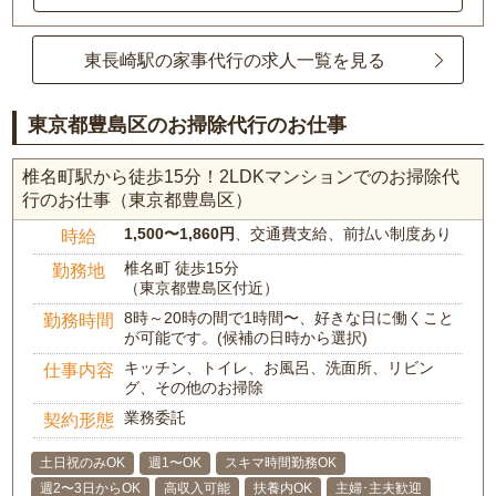
東長崎駅の家事代行の求人一覧を見る
東京都豊島区のお掃除代行のお仕事
椎名町駅から徒歩15分！2LDKマンションでのお掃除代
行のお仕事（東京都豊島区）
1,500〜1,860円
、交通費支給、前払い制度あり
時給
椎名町 徒歩15分
勤務地
（東京都豊島区付近）
8時～20時の間で1時間〜、好きな日に働くこと
勤務時間
が可能です。(候補の日時から選択)
キッチン、トイレ、お風呂、洗面所、リビン
仕事内容
グ、その他のお掃除
業務委託
契約形態
土日祝のみOK
週1〜OK
スキマ時間勤務OK
週2〜3日からOK
高収入可能
扶養内OK
主婦･主夫歓迎