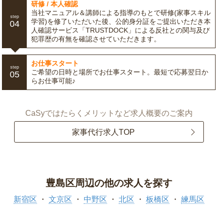
研修 / 本人確認
当社マニュアル＆講師による指導のもとで研修(家事スキル
step
学習)を修了いただいた後、公的身分証をご提出いただき本
04
人確認サービス「TRUSTDOCK」による反社との関与及び
犯罪歴の有無を確認させていただきます。
お仕事スタート
step
ご希望の日時と場所でお仕事スタート。最短で応募翌日か
05
らお仕事可能♪
CaSyではたらくメリットなど求人概要のご案内
家事代行求人TOP
豊島区周辺の他の求人を探す
新宿区
文京区
中野区
北区
板橋区
練馬区