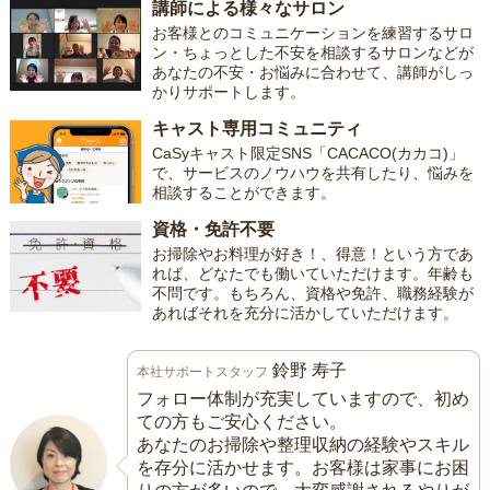
講師による様々なサロン
お客様とのコミュニケーションを練習するサロ
ン・ちょっとした不安を相談するサロンなどが
あなたの不安・お悩みに合わせて、講師がしっ
かりサポートします。
キャスト専用コミュニティ
CaSyキャスト限定SNS「CACACO(カカコ)」
で、サービスのノウハウを共有したり、悩みを
相談することができます。
資格・免許不要
お掃除やお料理が好き！、得意！という方であ
れば、どなたでも働いていただけます。年齢も
不問です。もちろん、資格や免許、職務経験が
あればそれを充分に活かしていただけます。
鈴野 寿子
本社サポートスタッフ
フォロー体制が充実していますので、初め
ての方もご安心ください。
あなたのお掃除や整理収納の経験やスキル
を存分に活かせます。お客様は家事にお困