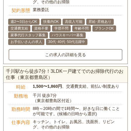
グ、その他のお掃除
業務委託
契約形態
週2〜3日からOK
扶養内OK
高収入可能
昇給･昇格あり
交通費支給
資格不要
学歴不問
年齢不問
ブランクOK
家事代行スタッフ募集
ハウスキーパー募集
お手伝いさんの求人
30代･40代･50代活躍中
この求人の詳細を見る
千川駅から徒歩7分！3LDK一戸建てでのお掃除代行のお
仕事（東京都豊島区）
1,500〜1,860円
、交通費支給、前払い制度あり
時給
千川 徒歩7分
勤務地
（東京都豊島区付近）
8時～20時の間で1時間〜、好きな日に働くこと
勤務時間
が可能です。(候補の日時から選択)
キッチン、トイレ、お風呂、洗面所、リビン
仕事内容
グ、その他のお掃除