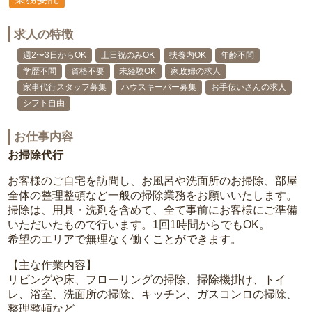
求人の特徴
週2〜3日からOK
土日祝のみOK
扶養内OK
年齢不問
学歴不問
資格不要
未経験OK
家政婦の求人
家事代行スタッフ募集
ハウスキーパー募集
お手伝いさんの求人
シフト自由
お仕事内容
お掃除代行
お客様のご自宅を訪問し、お風呂や洗面所のお掃除、部屋
全体の整理整頓など一般の掃除業務をお願いいたします。
掃除は、用具・洗剤を含めて、全て事前にお客様にご準備
いただいたもので行います。1回1時間からでもOK。
希望のエリアで無理なく働くことができます。
【主な作業内容】
リビングや床、フローリングの掃除、掃除機掛け、トイ
レ、浴室、洗面所の掃除、キッチン、ガスコンロの掃除、
整理整頓など