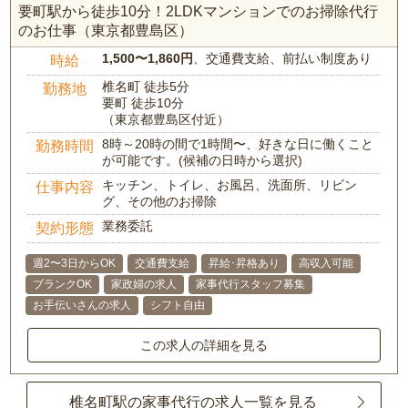
要町駅から徒歩10分！2LDKマンションでのお掃除代行
のお仕事（東京都豊島区）
1,500〜1,860円
、交通費支給、前払い制度あり
時給
椎名町 徒歩5分
勤務地
要町 徒歩10分
（東京都豊島区付近）
8時～20時の間で1時間〜、好きな日に働くこと
勤務時間
が可能です。(候補の日時から選択)
キッチン、トイレ、お風呂、洗面所、リビン
仕事内容
グ、その他のお掃除
業務委託
契約形態
週2〜3日からOK
交通費支給
昇給･昇格あり
高収入可能
ブランクOK
家政婦の求人
家事代行スタッフ募集
お手伝いさんの求人
シフト自由
この求人の詳細を見る
椎名町駅の家事代行の求人一覧を見る