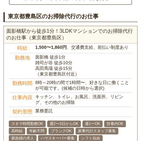
東京都豊島区のお掃除代行のお仕事
面影橋駅から徒歩1分！3LDKマンションでのお掃除代行
のお仕事（東京都豊島区）
1,500〜1,860円
、交通費支給、前払い制度あり
時給
面影橋 徒歩1分
勤務地
雑司が谷 徒歩10分
高田馬場 徒歩15分
（東京都豊島区付近）
8時～20時の間で1時間〜、好きな日に働くこと
勤務時間
が可能です。(候補の日時から選択)
キッチン、トイレ、お風呂、洗面所、リビン
仕事内容
グ、その他のお掃除
業務委託
契約形態
スキマ時間勤務OK
週2〜3日からOK
週1〜OK
扶養内OK
高時給
年齢不問
ブランクOK
家事代行スタッフ募集
家政婦の求人
ハウスキーパー募集
シフト自由