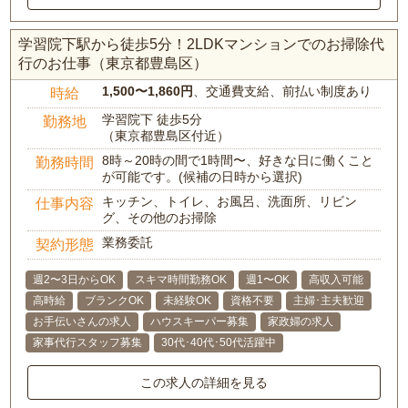
学習院下駅から徒歩5分！2LDKマンションでのお掃除代
行のお仕事（東京都豊島区）
1,500〜1,860円
、交通費支給、前払い制度あり
時給
学習院下 徒歩5分
勤務地
（東京都豊島区付近）
8時～20時の間で1時間〜、好きな日に働くこと
勤務時間
が可能です。(候補の日時から選択)
キッチン、トイレ、お風呂、洗面所、リビン
仕事内容
グ、その他のお掃除
業務委託
契約形態
週2〜3日からOK
スキマ時間勤務OK
週1〜OK
高収入可能
高時給
ブランクOK
未経験OK
資格不要
主婦･主夫歓迎
お手伝いさんの求人
ハウスキーパー募集
家政婦の求人
家事代行スタッフ募集
30代･40代･50代活躍中
この求人の詳細を見る