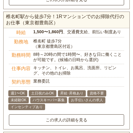
椎名町駅から徒歩7分！1Rマンションでのお掃除代行の
お仕事（東京都豊島区）
1,500〜1,860円
、交通費支給、前払い制度あり
時給
椎名町 徒歩7分
勤務地
（東京都豊島区付近）
8時～20時の間で1時間〜、好きな日に働くこと
勤務時間
が可能です。(候補の日時から選択)
キッチン、トイレ、お風呂、洗面所、リビン
仕事内容
グ、その他のお掃除
業務委託
契約形態
週1〜OK
土日祝のみOK
昇給･昇格あり
資格不要
未経験OK
ハウスキーパー募集
お手伝いさんの求人
インセンティブあり
この求人の詳細を見る