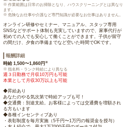
作業範囲は日常のお掃除となり、ハウスクリーニングとは異なり
ます。
危険なお仕事や介護など専門知識が必要なお仕事はありません。
オンライン研修やセミナー、マニュアル、スタッフ専用
SNSなどサポート体制も充実していますので、家事代行が
初めての人でも安心して働くことができます。子供が留守
の間だけ、夕食の準備までなど空いた時間でOKです。
報酬詳細
※
時給
1,500〜1,860円
指名料・ランク時給により異なる
週３日勤務で月収10万円も可能
本業として月収30万以上も可能
◆昇給あり
あなたのやる気次第で時給アップも可！
◆交通費：別途支給。お客様によっては交通費を増額され
る方もいます
◆各種インセンティブあり
・表彰制度を毎月実施（5千円〜1万円の報奨金を授与）
・友人紹介で、最大1万7000千円のボーナス付与