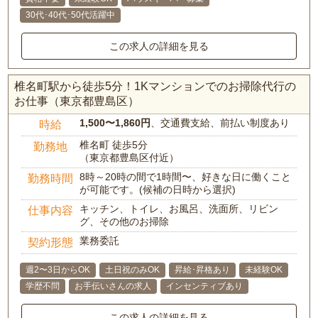
30代･40代･50代活躍中
この求人の詳細を見る
椎名町駅から徒歩5分！1Kマンションでのお掃除代行の
お仕事（東京都豊島区）
1,500〜1,860円
、交通費支給、前払い制度あり
時給
椎名町 徒歩5分
勤務地
（東京都豊島区付近）
8時～20時の間で1時間〜、好きな日に働くこと
勤務時間
が可能です。(候補の日時から選択)
キッチン、トイレ、お風呂、洗面所、リビン
仕事内容
グ、その他のお掃除
業務委託
契約形態
週2〜3日からOK
土日祝のみOK
昇給･昇格あり
未経験OK
学歴不問
お手伝いさんの求人
インセンティブあり
この求人の詳細を見る