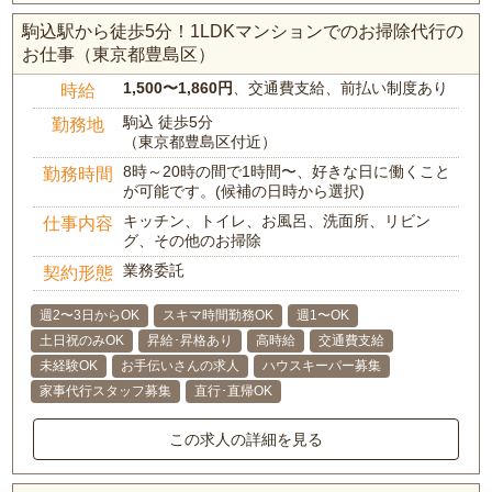
駒込駅から徒歩5分！1LDKマンションでのお掃除代行の
お仕事（東京都豊島区）
1,500〜1,860円
、交通費支給、前払い制度あり
時給
駒込 徒歩5分
勤務地
（東京都豊島区付近）
8時～20時の間で1時間〜、好きな日に働くこと
勤務時間
が可能です。(候補の日時から選択)
キッチン、トイレ、お風呂、洗面所、リビン
仕事内容
グ、その他のお掃除
業務委託
契約形態
週2〜3日からOK
スキマ時間勤務OK
週1〜OK
土日祝のみOK
昇給･昇格あり
高時給
交通費支給
未経験OK
お手伝いさんの求人
ハウスキーパー募集
家事代行スタッフ募集
直行･直帰OK
この求人の詳細を見る