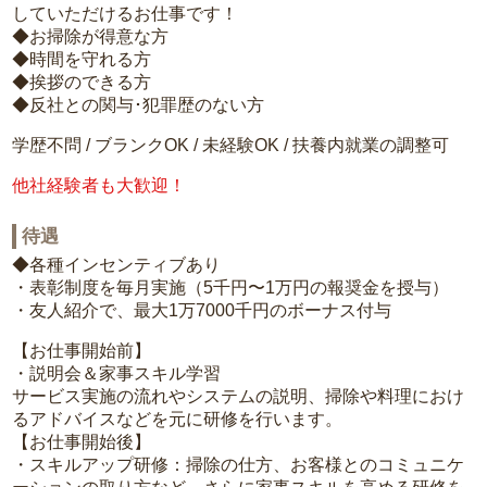
していただけるお仕事です！
◆お掃除が得意な方
◆時間を守れる方
◆挨拶のできる方
◆反社との関与･犯罪歴のない方
学歴不問 / ブランクOK / 未経験OK / 扶養内就業の調整可
他社経験者も大歓迎！
待遇
◆各種インセンティブあり
・表彰制度を毎月実施（5千円〜1万円の報奨金を授与）
・友人紹介で、最大1万7000千円のボーナス付与
【お仕事開始前】
・説明会＆家事スキル学習
サービス実施の流れやシステムの説明、掃除や料理におけ
るアドバイスなどを元に研修を行います。
【お仕事開始後】
・スキルアップ研修：掃除の仕方、お客様とのコミュニケ