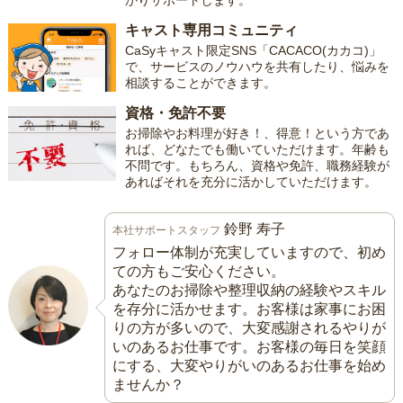
かりサポートします。
キャスト専用コミュニティ
CaSyキャスト限定SNS「CACACO(カカコ)」
で、サービスのノウハウを共有したり、悩みを
相談することができます。
資格・免許不要
お掃除やお料理が好き！、得意！という方であ
れば、どなたでも働いていただけます。年齢も
不問です。もちろん、資格や免許、職務経験が
あればそれを充分に活かしていただけます。
鈴野 寿子
本社サポートスタッフ
フォロー体制が充実していますので、初め
ての方もご安心ください。
あなたのお掃除や整理収納の経験やスキル
を存分に活かせます。お客様は家事にお困
りの方が多いので、大変感謝されるやりが
いのあるお仕事です。お客様の毎日を笑顔
にする、大変やりがいのあるお仕事を始め
ませんか？