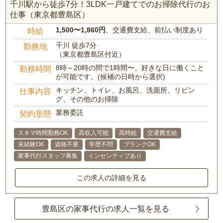
千川駅から徒歩7分！3LDK一戸建てでのお掃除代行のお
仕事（東京都豊島区）
1,500〜1,860円
、交通費支給、前払い制度あり
時給
千川 徒歩7分
勤務地
（東京都豊島区付近）
8時～20時の間で1時間〜、好きな日に働くこと
勤務時間
が可能です。(候補の日時から選択)
キッチン、トイレ、お風呂、洗面所、リビン
仕事内容
グ、その他のお掃除
業務委託
契約形態
スキマ時間勤務OK
高収入可能
高時給
交通費支給
未経験OK
資格不要
学歴不問
ブランクOK
家事代行スタッフ募集
インセンティブあり
この求人の詳細を見る
豊島区の家事代行の求人一覧を見る