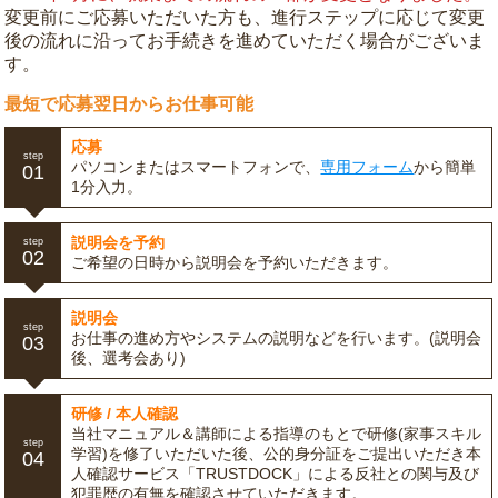
変更前にご応募いただいた方も、進行ステップに応じて変更
後の流れに沿ってお手続きを進めていただく場合がございま
す。
最短で応募翌日からお仕事可能
応募
step
パソコンまたはスマートフォンで、
専用フォーム
から簡単
01
1分入力。
説明会を予約
step
02
ご希望の日時から説明会を予約いただきます。
説明会
step
お仕事の進め方やシステムの説明などを行います。(説明会
03
後、選考会あり)
研修 / 本人確認
当社マニュアル＆講師による指導のもとで研修(家事スキル
step
学習)を修了いただいた後、公的身分証をご提出いただき本
04
人確認サービス「TRUSTDOCK」による反社との関与及び
犯罪歴の有無を確認させていただきます。