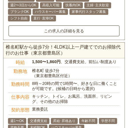
週2〜3日からOK
高収入可能
扶養内OK
主婦･主夫歓迎
ブランクOK
ハウスキーパー募集
家事代行スタッフ募集
シフト自由
直行･直帰OK
この求人の詳細を見る
椎名町駅から徒歩7分！4LDK以上一戸建てでのお掃除代
行のお仕事（東京都豊島区）
1,500〜1,860円
、交通費支給、前払い制度あり
時給
椎名町 徒歩7分
勤務地
（東京都豊島区付近）
8時～20時の間で1時間〜、好きな日に働くこと
勤務時間
が可能です。(候補の日時から選択)
キッチン、トイレ、お風呂、洗面所、リビン
仕事内容
グ、その他のお掃除
業務委託
契約形態
週1〜OK
交通費支給
昇給･昇格あり
年齢不問
学歴不問
資格不要
未経験OK
ハウスキーパー募集