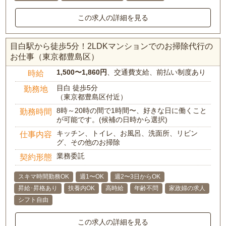
この求人の詳細を見る
目白駅から徒歩5分！2LDKマンションでのお掃除代行の
お仕事（東京都豊島区）
1,500〜1,860円
、交通費支給、前払い制度あり
時給
目白 徒歩5分
勤務地
（東京都豊島区付近）
8時～20時の間で1時間〜、好きな日に働くこと
勤務時間
が可能です。(候補の日時から選択)
キッチン、トイレ、お風呂、洗面所、リビン
仕事内容
グ、その他のお掃除
業務委託
契約形態
スキマ時間勤務OK
週1〜OK
週2〜3日からOK
昇給･昇格あり
扶養内OK
高時給
年齢不問
家政婦の求人
シフト自由
この求人の詳細を見る