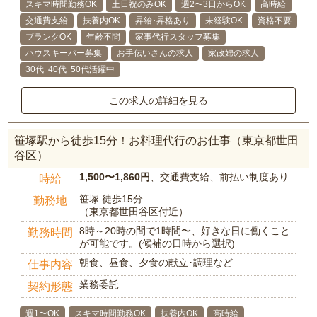
スキマ時間勤務OK
土日祝のみOK
週2〜3日からOK
高時給
交通費支給
扶養内OK
昇給･昇格あり
未経験OK
資格不要
ブランクOK
年齢不問
家事代行スタッフ募集
ハウスキーパー募集
お手伝いさんの求人
家政婦の求人
30代･40代･50代活躍中
この求人の詳細を見る
笹塚駅から徒歩15分！お料理代行のお仕事（東京都世田
谷区）
1,500〜1,860円
、交通費支給、前払い制度あり
時給
笹塚 徒歩15分
勤務地
（東京都世田谷区付近）
8時～20時の間で1時間〜、好きな日に働くこと
勤務時間
が可能です。(候補の日時から選択)
朝食、昼食、夕食の献立･調理など
仕事内容
業務委託
契約形態
週1〜OK
スキマ時間勤務OK
扶養内OK
高時給