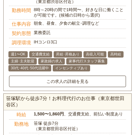
（東京都渋谷区付近）
8時～20時の間で1時間〜、好きな日に働くこと
勤務時間
が可能です。(候補の日時から選択)
朝食、昼食、夕食の献立･調理など
仕事内容
業務委託
契約形態
IHコンロ3口
調理環境
週1〜OK
交通費支給
昇給･昇格あり
高収入可能
高時給
主婦･主夫歓迎
家政婦の求人
家事代行スタッフ募集
30代･40代･50代活躍中
インセンティブあり
この求人の詳細を見る
笹塚駅から徒歩7分！お料理代行のお仕事（東京都世田
谷区）
1,500〜1,860円
、交通費支給、前払い制度あり
時給
笹塚 徒歩7分
勤務地
（東京都世田谷区付近）