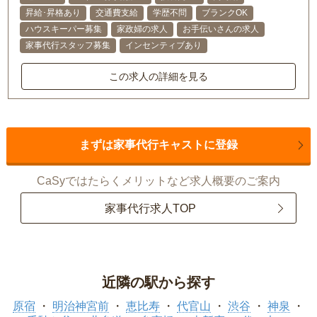
昇給･昇格あり
交通費支給
学歴不問
ブランクOK
ハウスキーパー募集
家政婦の求人
お手伝いさんの求人
家事代行スタッフ募集
インセンティブあり
この求人の詳細を見る
まずは家事代行キャストに登録
CaSyではたらくメリットなど求人概要のご案内
家事代行求人TOP
近隣の駅から探す
原宿
明治神宮前
恵比寿
代官山
渋谷
神泉