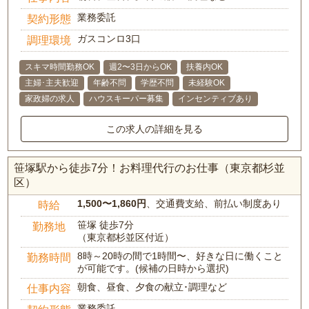
業務委託
契約形態
ガスコンロ3口
調理環境
スキマ時間勤務OK
週2〜3日からOK
扶養内OK
主婦･主夫歓迎
年齢不問
学歴不問
未経験OK
家政婦の求人
ハウスキーパー募集
インセンティブあり
この求人の詳細を見る
笹塚駅から徒歩7分！お料理代行のお仕事（東京都杉並
区）
1,500〜1,860円
、交通費支給、前払い制度あり
時給
笹塚 徒歩7分
勤務地
（東京都杉並区付近）
8時～20時の間で1時間〜、好きな日に働くこと
勤務時間
が可能です。(候補の日時から選択)
朝食、昼食、夕食の献立･調理など
仕事内容
業務委託