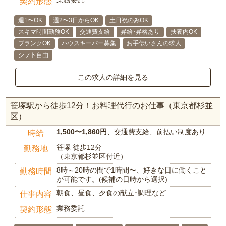
契約形態
週1〜OK
週2〜3日からOK
土日祝のみOK
スキマ時間勤務OK
交通費支給
昇給･昇格あり
扶養内OK
ブランクOK
ハウスキーパー募集
お手伝いさんの求人
シフト自由
この求人の詳細を見る
笹塚駅から徒歩12分！お料理代行のお仕事（東京都杉並
区）
1,500〜1,860円
、交通費支給、前払い制度あり
時給
笹塚 徒歩12分
勤務地
（東京都杉並区付近）
8時～20時の間で1時間〜、好きな日に働くこと
勤務時間
が可能です。(候補の日時から選択)
朝食、昼食、夕食の献立･調理など
仕事内容
業務委託
契約形態