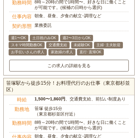
8時～20時の間で1時間〜、好きな日に働くこと
勤務時間
が可能です。(候補の日時から選択)
朝食、昼食、夕食の献立･調理など
仕事内容
業務委託
契約形態
週1〜OK
土日祝のみOK
週2〜3日からOK
スキマ時間勤務OK
交通費支給
未経験OK
主婦･主夫歓迎
お手伝いさんの求人
家政婦の求人
直行･直帰OK
この求人の詳細を見る
笹塚駅から徒歩15分！お料理代行のお仕事（東京都杉並
区）
1,500〜1,860円
、交通費支給、前払い制度あり
時給
笹塚 徒歩15分
勤務地
（東京都杉並区付近）
8時～20時の間で1時間〜、好きな日に働くこと
勤務時間
が可能です。(候補の日時から選択)
朝食、昼食、夕食の献立･調理など
仕事内容