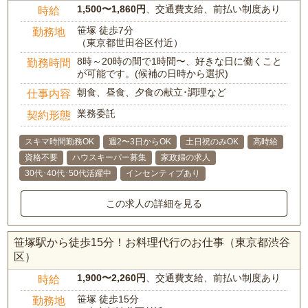
1,500〜1,860円
、交通費支給、前払い制度あり
時給
笹塚 徒歩7分
勤務地
（東京都世田谷区付近）
8時～20時の間で1時間〜、好きな日に働くこと
勤務時間
が可能です。(候補の日時から選択)
朝食、昼食、夕食の献立･調理など
仕事内容
業務委託
契約形態
スキマ時間勤務OK
週2〜3日からOK
土日祝のみOK
高時給
資格不要
ハウスキーパー募集
家政婦の求人
30代･40代･50代活躍中
インセンティブあり
この求人の詳細を見る
笹塚駅から徒歩15分！お料理代行のお仕事（東京都渋谷
区）
1,900〜2,260円
、交通費支給、前払い制度あり
時給
笹塚 徒歩15分
勤務地