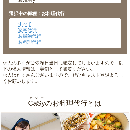
▼
福井県
▼
岡山県
▼
選択中の職種：お料理代行
広島県
▼
すべて
沖縄県
▼
家事代行
お掃除代行
お料理代行
求人の多くがご依頼日当日に確定してしまいますので、以
下の求人情報は、実例として御覧ください。
求人はたくさんございますので、ぜひキャスト登録よろし
くお願いします。
カジー
CaSy
のお料理代行とは