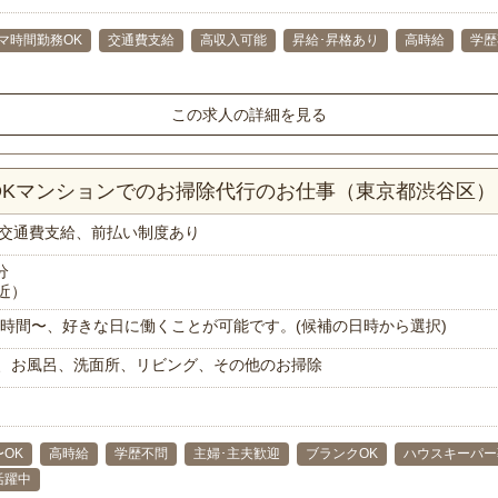
マ時間勤務OK
交通費支給
高収入可能
昇給･昇格あり
高時給
学歴
この求人の詳細を見る
LDKマンションでのお掃除代行のお仕事（東京都渋谷区）
交通費支給、前払い制度あり
分
近）
で1時間〜、好きな日に働くことが可能です。(候補の日時から選択)
、お風呂、洗面所、リビング、その他のお掃除
〜OK
高時給
学歴不問
主婦･主夫歓迎
ブランクOK
ハウスキーパー
代活躍中