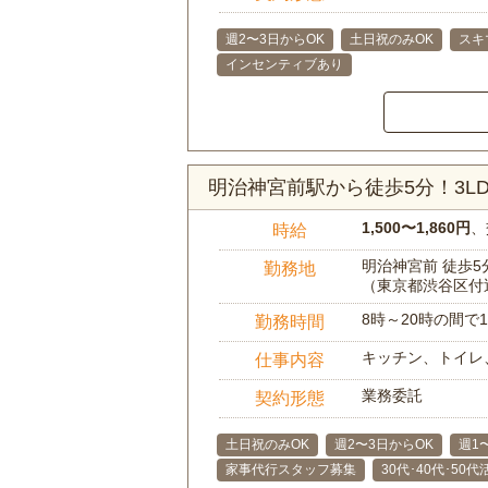
週2〜3日からOK
土日祝のみOK
スキ
インセンティブあり
明治神宮前駅から徒歩5分！3
1,500〜1,860円
、
時給
明治神宮前 徒歩5
勤務地
（東京都渋谷区付
8時～20時の間
勤務時間
キッチン、トイレ
仕事内容
業務委託
契約形態
土日祝のみOK
週2〜3日からOK
週1
家事代行スタッフ募集
30代･40代･50