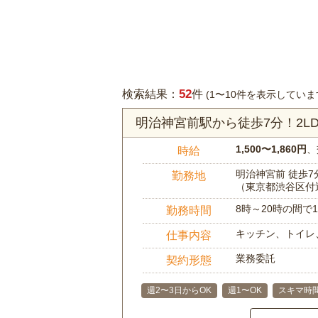
52
検索結果：
件
(1〜10件を表示していま
明治神宮前駅から徒歩7分！2
1,500〜1,860円
、
時給
明治神宮前 徒歩7
勤務地
（東京都渋谷区付
8時～20時の間
勤務時間
キッチン、トイレ
仕事内容
業務委託
契約形態
週2〜3日からOK
週1〜OK
スキマ時