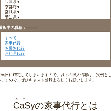
兵庫県
▼
京都府
▼
宮城県
▼
愛知県
▼
福井県
▼
選択中の職種：———
岡山県
▼
広島県
▼
すべて
沖縄県
▼
家事代行
お掃除代行
お料理代行
日当日に確定してしまいますので、以下の求人情報は、実例と
いますので、ぜひキャスト登録よろしくお願いします。
カジー
CaSy
の家事代行とは