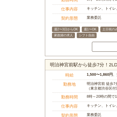
キッチン、トイレ
仕事内容
業務委託
契約形態
週2〜3日からOK
週1〜OK
土日祝のみ
家政婦の求人
シフト自由
明治神宮前駅から徒歩7分！2
1,500〜1,860円
、
時給
明治神宮前 徒歩7
勤務地
（東京都渋谷区付
8時～20時の間
勤務時間
キッチン、トイレ
仕事内容
業務委託
契約形態