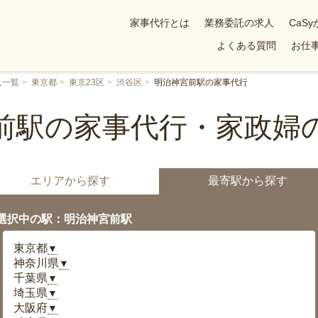
家事代行とは
業務委託の求人
CaS
よくある質問
お仕事
人一覧
東京都
東京23区
渋谷区
明治神宮前駅の家事代行
前駅の家事代行・家政婦
エリアから探す
最寄駅から探す
選択中の駅：明治神宮前駅
東京都
▼
神奈川県
▼
千葉県
▼
埼玉県
▼
大阪府
▼