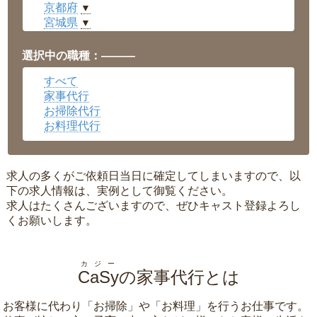
京都府
▼
宮城県
▼
愛知県
▼
福井県
▼
選択中の職種：———
岡山県
▼
すべて
広島県
▼
家事代行
沖縄県
▼
お掃除代行
お料理代行
求人の多くがご依頼日当日に確定してしまいますので、以
下の求人情報は、実例として御覧ください。
求人はたくさんございますので、ぜひキャスト登録よろし
くお願いします。
カジー
CaSy
の家事代行とは
お客様に代わり「
お掃除
」や「
お料理
」を行うお仕事です。