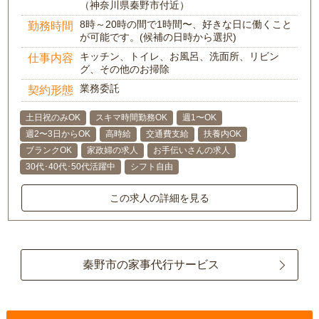
（神奈川県秦野市付近）
8時～20時の間で1時間〜、好きな日に働くこと
勤務時間
が可能です。(候補の日時から選択)
キッチン、トイレ、お風呂、洗面所、リビン
仕事内容
グ、その他のお掃除
業務委託
契約形態
土日祝のみOK
スキマ時間勤務OK
週1〜OK
週2〜3日からOK
高時給
交通費支給
扶養内OK
ブランクOK
家政婦の求人
お手伝いさんの求人
30代･40代･50代活躍中
シフト自由
この求人の詳細を見る
秦野市の家事代行サービス