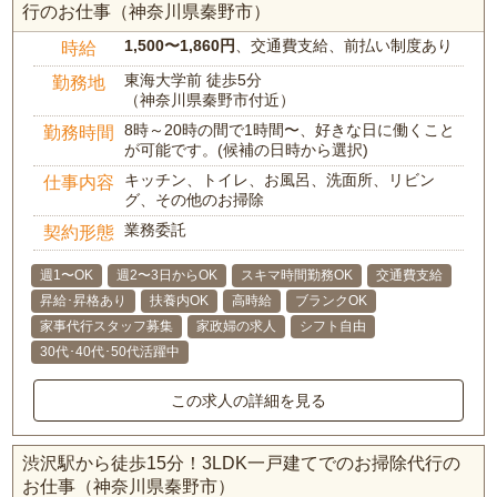
行のお仕事（神奈川県秦野市）
1,500〜1,860円
、交通費支給、前払い制度あり
時給
東海大学前 徒歩5分
勤務地
（神奈川県秦野市付近）
8時～20時の間で1時間〜、好きな日に働くこと
勤務時間
が可能です。(候補の日時から選択)
キッチン、トイレ、お風呂、洗面所、リビン
仕事内容
グ、その他のお掃除
業務委託
契約形態
週1〜OK
週2〜3日からOK
スキマ時間勤務OK
交通費支給
昇給･昇格あり
扶養内OK
高時給
ブランクOK
家事代行スタッフ募集
家政婦の求人
シフト自由
30代･40代･50代活躍中
この求人の詳細を見る
渋沢駅から徒歩15分！3LDK一戸建てでのお掃除代行の
お仕事（神奈川県秦野市）