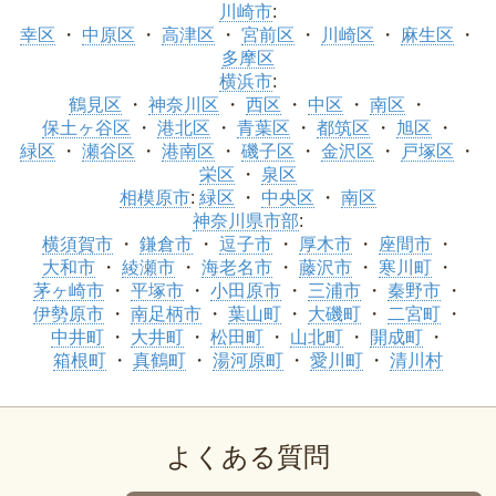
川崎市
:
幸区
中原区
高津区
宮前区
川崎区
麻生区
多摩区
横浜市
:
鶴見区
神奈川区
西区
中区
南区
保土ヶ谷区
港北区
青葉区
都筑区
旭区
緑区
瀬谷区
港南区
磯子区
金沢区
戸塚区
栄区
泉区
相模原市
:
緑区
中央区
南区
神奈川県市部
:
横須賀市
鎌倉市
逗子市
厚木市
座間市
大和市
綾瀬市
海老名市
藤沢市
寒川町
茅ヶ崎市
平塚市
小田原市
三浦市
秦野市
伊勢原市
南足柄市
葉山町
大磯町
二宮町
中井町
大井町
松田町
山北町
開成町
箱根町
真鶴町
湯河原町
愛川町
清川村
よくある質問