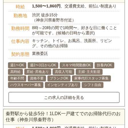
1,500〜1,860円
、交通費支給、前払い制度あり
時給
渋沢 徒歩15分
勤務地
（神奈川県秦野市付近）
8時～20時の間で1時間〜、好きな日に働くこと
勤務時間
が可能です。(候補の日時から選択)
キッチン、トイレ、お風呂、洗面所、リビン
仕事内容
グ、その他のお掃除
業務委託
契約形態
週1〜OK
週2〜3日からOK
スキマ時間勤務OK
扶養内OK
高時給
昇給･昇格あり
高収入可能
主婦･主夫歓迎
年齢不問
資格不要
ブランクOK
家事代行スタッフ募集
ハウスキーパー募集
インセンティブあり
シフト自由
この求人の詳細を見る
秦野駅から徒歩5分！1LDK一戸建てでのお掃除代行のお
仕事（神奈川県秦野市）