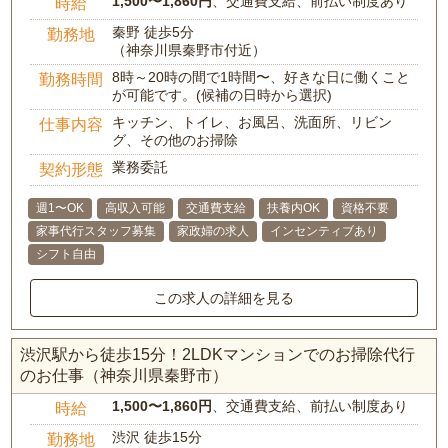
1,500〜1,860円
、交通費支給、前払い制度あり
時給
秦野 徒歩5分
勤務地
（神奈川県秦野市付近）
8時～20時の間で1時間〜、好きな日に働くこと
勤務時間
が可能です。(候補の日時から選択)
キッチン、トイレ、お風呂、洗面所、リビン
仕事内容
グ、その他のお掃除
業務委託
契約形態
週1〜OK
高収入可能
交通費支給
扶養内OK
資格不要
家事代行スタッフ募集
家政婦の求人
インセンティブあり
シフト自由
この求人の詳細を見る
渋沢駅から徒歩15分！2LDKマンションでのお掃除代行
のお仕事（神奈川県秦野市）
1,500〜1,860円
、交通費支給、前払い制度あり
時給
渋沢 徒歩15分
勤務地