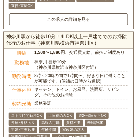
直行･直帰OK
この求人の詳細を見る
神奈川駅から徒歩10分！4LDK以上一戸建てでのお掃除
代行のお仕事（神奈川県横浜市神奈川区）
1,500〜1,860円
、交通費支給、前払い制度あり
時給
神奈川 徒歩10分
勤務地
（神奈川県横浜市神奈川区付近）
8時～20時の間で1時間〜、好きな日に働くこと
勤務時間
が可能です。(候補の日時から選択)
キッチン、トイレ、お風呂、洗面所、リビン
仕事内容
グ、その他のお掃除
業務委託
契約形態
スキマ時間勤務OK
土日祝のみOK
週2〜3日からOK
昇給･昇格あり
高収入可能
資格不要
未経験OK
主婦･主夫歓迎
年齢不問
家政婦の求人
家事代行スタッフ募集
ハウスキーパー募集