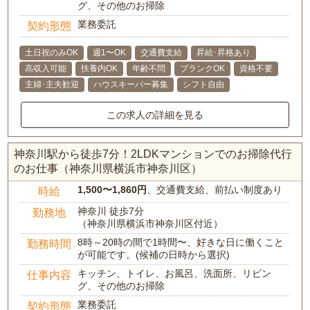
グ、その他のお掃除
業務委託
契約形態
土日祝のみOK
週1〜OK
交通費支給
昇給･昇格あり
高収入可能
扶養内OK
年齢不問
ブランクOK
資格不要
主婦･主夫歓迎
ハウスキーパー募集
シフト自由
この求人の詳細を見る
神奈川駅から徒歩7分！2LDKマンションでのお掃除代行
のお仕事（神奈川県横浜市神奈川区）
1,500〜1,860円
、交通費支給、前払い制度あり
時給
神奈川 徒歩7分
勤務地
（神奈川県横浜市神奈川区付近）
8時～20時の間で1時間〜、好きな日に働くこと
勤務時間
が可能です。(候補の日時から選択)
キッチン、トイレ、お風呂、洗面所、リビン
仕事内容
グ、その他のお掃除
業務委託
契約形態