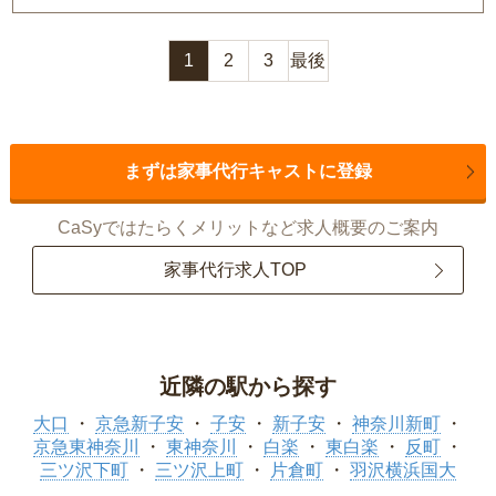
1
2
3
最後
まずは家事代行キャストに登録
CaSyではたらくメリットなど求人概要のご案内
家事代行求人TOP
近隣の駅から探す
大口
京急新子安
子安
新子安
神奈川新町
京急東神奈川
東神奈川
白楽
東白楽
反町
三ツ沢下町
三ツ沢上町
片倉町
羽沢横浜国大