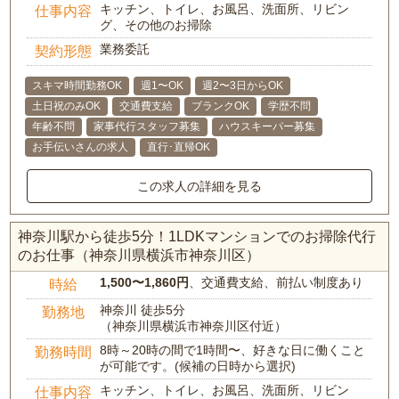
キッチン、トイレ、お風呂、洗面所、リビン
仕事内容
グ、その他のお掃除
業務委託
契約形態
スキマ時間勤務OK
週1〜OK
週2〜3日からOK
土日祝のみOK
交通費支給
ブランクOK
学歴不問
年齢不問
家事代行スタッフ募集
ハウスキーパー募集
お手伝いさんの求人
直行･直帰OK
この求人の詳細を見る
神奈川駅から徒歩5分！1LDKマンションでのお掃除代行
のお仕事（神奈川県横浜市神奈川区）
1,500〜1,860円
、交通費支給、前払い制度あり
時給
神奈川 徒歩5分
勤務地
（神奈川県横浜市神奈川区付近）
8時～20時の間で1時間〜、好きな日に働くこと
勤務時間
が可能です。(候補の日時から選択)
キッチン、トイレ、お風呂、洗面所、リビン
仕事内容