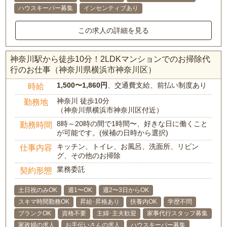
ハウスキーパー募集
インセンティブあり
この求人の詳細を見る
神奈川駅から徒歩10分！2LDKマンションでのお掃除代
行のお仕事（神奈川県横浜市神奈川区）
1,500〜1,860円
、交通費支給、前払い制度あり
時給
神奈川 徒歩10分
勤務地
（神奈川県横浜市神奈川区付近）
8時～20時の間で1時間〜、好きな日に働くこと
勤務時間
が可能です。(候補の日時から選択)
キッチン、トイレ、お風呂、洗面所、リビン
仕事内容
グ、その他のお掃除
業務委託
契約形態
土日祝のみOK
週1〜OK
週2〜3日からOK
スキマ時間勤務OK
昇給･昇格あり
扶養内OK
学歴不問
ブランクOK
資格不要
主婦･主夫歓迎
家事代行スタッフ募集
家政婦の求人
お手伝いさんの求人
ハウスキーパー募集