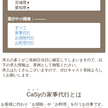
宮城県
▼
愛知県
▼
福井県
▼
岡山県
▼
選択中の職種：———
広島県
▼
すべて
沖縄県
▼
家事代行
お掃除代行
お料理代行
求人の多くがご依頼日当日に確定してしまいますので、以
下の求人情報は、実例として御覧ください。
求人はたくさんございますので、ぜひキャスト登録よろし
くお願いします。
カジー
CaSy
の家事代行とは
お客様に代わり「
お掃除
」や「
お料理
」を行うお仕事です。