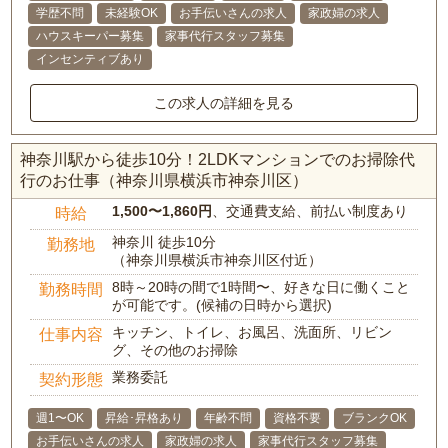
学歴不問
未経験OK
お手伝いさんの求人
家政婦の求人
ハウスキーパー募集
家事代行スタッフ募集
インセンティブあり
この求人の詳細を見る
神奈川駅から徒歩10分！2LDKマンションでのお掃除代
行のお仕事（神奈川県横浜市神奈川区）
1,500〜1,860円
、交通費支給、前払い制度あり
時給
神奈川 徒歩10分
勤務地
（神奈川県横浜市神奈川区付近）
8時～20時の間で1時間〜、好きな日に働くこと
勤務時間
が可能です。(候補の日時から選択)
キッチン、トイレ、お風呂、洗面所、リビン
仕事内容
グ、その他のお掃除
業務委託
契約形態
週1〜OK
昇給･昇格あり
年齢不問
資格不要
ブランクOK
お手伝いさんの求人
家政婦の求人
家事代行スタッフ募集