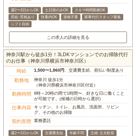
週2〜3日からOK
土日祝のみOK
スキマ時間勤務OK
昇給･昇格あり
扶養内OK
資格不要
家事代行スタッフ募集
シフト自由
この求人の詳細を見る
神奈川駅から徒歩1分！3LDKマンションでのお掃除代行
のお仕事（神奈川県横浜市神奈川区）
1,500〜1,860円
、交通費支給、前払い制度あり
時給
神奈川 徒歩1分
勤務地
（神奈川県横浜市神奈川区付近）
8時～20時の間で1時間〜、好きな日に働くこと
勤務時間
が可能です。(候補の日時から選択)
キッチン、トイレ、お風呂、洗面所、リビン
仕事内容
グ、その他のお掃除
業務委託
契約形態
週2〜3日からOK
交通費支給
年齢不問
主婦･主夫歓迎