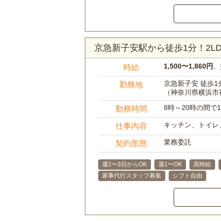
京急新子安駅から徒歩1分！2
1,500〜1,860円
、
時給
京急新子安 徒歩1
勤務地
（神奈川県横浜市
8時～20時の間
勤務時間
キッチン、トイレ
仕事内容
業務委託
契約形態
週2〜3日からOK
週1〜OK
高時給
家事代行スタッフ募集
シフト自由