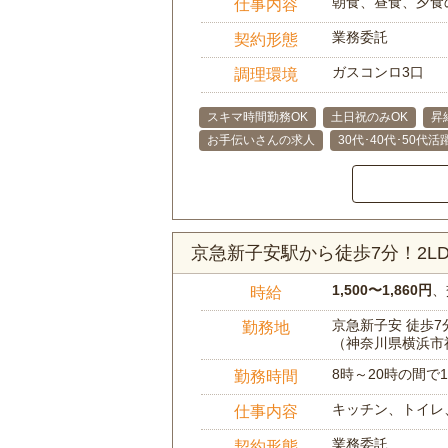
朝食、昼食、夕食
仕事内容
業務委託
契約形態
ガスコンロ3口
調理環境
スキマ時間勤務OK
土日祝のみOK
昇
お手伝いさんの求人
30代･40代･50代活
京急新子安駅から徒歩7分！2
1,500〜1,860円
、
時給
京急新子安 徒歩7
勤務地
（神奈川県横浜市
8時～20時の間
勤務時間
キッチン、トイレ
仕事内容
業務委託
契約形態