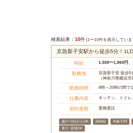
10
検索結果：
件
(1〜10件を表示していま
京急新子安駅から徒歩5分！1
1,500〜1,860円
、
時給
京急新子安 徒歩5
勤務地
（神奈川県横浜市
8時～20時の間
勤務時間
キッチン、トイレ
仕事内容
業務委託
契約形態
週2〜3日からOK
高時給
年齢不問
直行･直帰OK