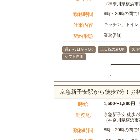
（神奈川県横浜市
8時～20時の間
勤務時間
キッチン、トイレ
仕事内容
業務委託
契約形態
週2〜3日からOK
土日祝のみOK
スキ
シフト自由
京急新子安駅から徒歩7分！お
1,500〜1,860円
、
時給
京急新子安 徒歩7
勤務地
（神奈川県横浜市
8時～20時の間
勤務時間