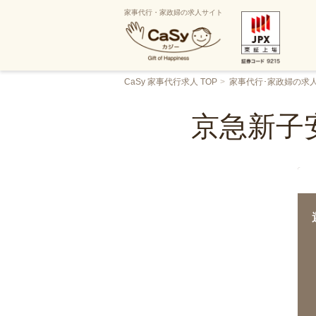
家事代行・家政婦の求人サイト
CaSy 家事代行求人 TOP
家事代行･家政婦の求
京急新子