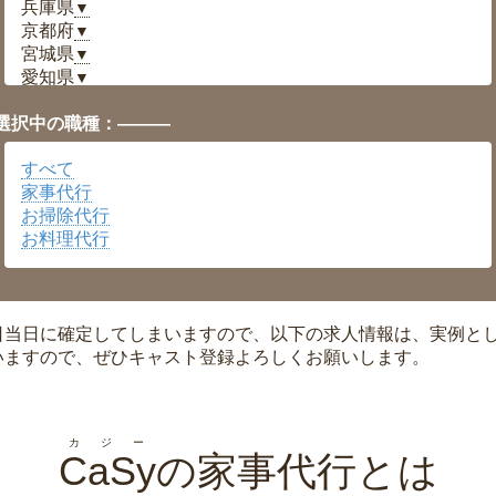
兵庫県
▼
京都府
▼
宮城県
▼
愛知県
▼
福井県
▼
選択中の職種：———
岡山県
▼
広島県
▼
すべて
沖縄県
▼
家事代行
お掃除代行
お料理代行
日当日に確定してしまいますので、以下の求人情報は、実例と
いますので、ぜひキャスト登録よろしくお願いします。
カジー
CaSy
の家事代行とは