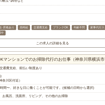
の献立･調理など
給･昇格あり
高時給
交通費支給
ブランクOK
年齢不問
家事代行ス
躍中
この求人の詳細を見る
LDKマンションでのお掃除代行のお仕事（神奈川県横浜
交通費支給、前払い制度あり
分
神奈川区付近）
で1時間〜、好きな日に働くことが可能です。(候補の日時から選択)
、お風呂、洗面所、リビング、その他のお掃除