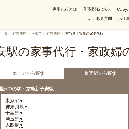
家事代行とは
業務委託の求人
CaS
よくある質問
お仕事
人一覧
神奈川県
横浜市
神奈川区
京急新子安駅の家事代行
安駅の家事代行・家政婦
エリアから探す
最寄駅から探す
選択中の駅：京急新子安駅
東京都
▼
神奈川県
▼
千葉県
▼
埼玉県
▼
大阪府
▼