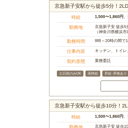
京急新子安駅から徒歩5分！2
1,500〜1,860円
、
時給
京急新子安 徒歩5
勤務地
（神奈川県横浜市
8時～20時の間
勤務時間
キッチン、トイレ
仕事内容
業務委託
契約形態
土日祝のみOK
高時給
昇給･昇格あり
京急新子安駅から徒歩10分！2
1,500〜1,860円
、
時給
京急新子安 徒歩1
勤務地