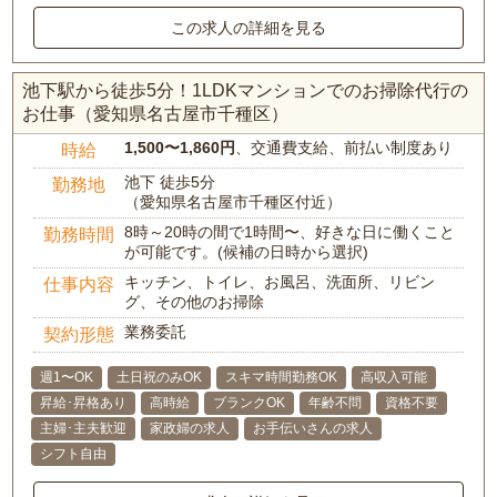
この求人の詳細を見る
池下駅から徒歩5分！1LDKマンションでのお掃除代行の
お仕事（愛知県名古屋市千種区）
1,500〜1,860円
、交通費支給、前払い制度あり
時給
池下 徒歩5分
勤務地
（愛知県名古屋市千種区付近）
8時～20時の間で1時間〜、好きな日に働くこと
勤務時間
が可能です。(候補の日時から選択)
キッチン、トイレ、お風呂、洗面所、リビン
仕事内容
グ、その他のお掃除
業務委託
契約形態
週1〜OK
土日祝のみOK
スキマ時間勤務OK
高収入可能
昇給･昇格あり
高時給
ブランクOK
年齢不問
資格不要
主婦･主夫歓迎
家政婦の求人
お手伝いさんの求人
シフト自由