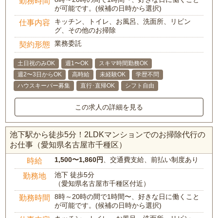
勤務時間
が可能です。(候補の日時から選択)
キッチン、トイレ、お風呂、洗面所、リビン
仕事内容
グ、その他のお掃除
業務委託
契約形態
土日祝のみOK
週1〜OK
スキマ時間勤務OK
週2〜3日からOK
高時給
未経験OK
学歴不問
ハウスキーパー募集
直行･直帰OK
シフト自由
この求人の詳細を見る
池下駅から徒歩5分！2LDKマンションでのお掃除代行の
お仕事（愛知県名古屋市千種区）
1,500〜1,860円
、交通費支給、前払い制度あり
時給
池下 徒歩5分
勤務地
（愛知県名古屋市千種区付近）
8時～20時の間で1時間〜、好きな日に働くこと
勤務時間
が可能です。(候補の日時から選択)