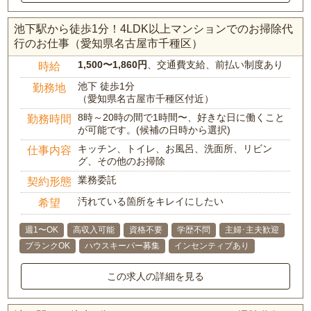
池下駅から徒歩1分！4LDK以上マンションでのお掃除代
行のお仕事（愛知県名古屋市千種区）
1,500〜1,860円
、交通費支給、前払い制度あり
時給
池下 徒歩1分
勤務地
（愛知県名古屋市千種区付近）
8時～20時の間で1時間〜、好きな日に働くこと
勤務時間
が可能です。(候補の日時から選択)
キッチン、トイレ、お風呂、洗面所、リビン
仕事内容
グ、その他のお掃除
業務委託
契約形態
汚れている箇所をキレイにしたい
希望
週1〜OK
高収入可能
資格不要
学歴不問
主婦･主夫歓迎
ブランクOK
ハウスキーパー募集
インセンティブあり
この求人の詳細を見る