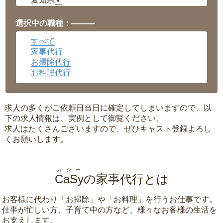
▼
福井県
▼
岡山県
▼
選択中の職種：———
広島県
▼
すべて
沖縄県
▼
家事代行
お掃除代行
お料理代行
求人の多くがご依頼日当日に確定してしまいますので、以
下の求人情報は、実例として御覧ください。
求人はたくさんございますので、ぜひキャスト登録よろし
くお願いします。
カジー
CaSy
の家事代行とは
お客様に代わり「
お掃除
」や「
お料理
」を行うお仕事です。
仕事が忙しい方、子育て中の方など、様々なお客様の生活を
お支えします。