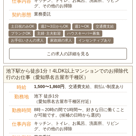
キッチン、トイレ、お風呂、洗面所、リビン
仕事内容
グ、その他のお掃除
業務委託
契約形態
土日祝のみOK
週2〜3日からOK
週1〜OK
交通費支給
ブランクOK
主婦･主夫歓迎
ハウスキーパー募集
お手伝いさんの求人
家政婦の求人
インセンティブあり
この求人の詳細を見る
池下駅から徒歩1分！4LDK以上マンションでのお掃除代
行のお仕事（愛知県名古屋市千種区）
1,500〜1,860円
、交通費支給、前払い制度あり
時給
池下 徒歩1分
勤務地
（愛知県名古屋市千種区付近）
8時～20時の間で1時間〜、好きな日に働くこと
勤務時間
が可能です。(候補の日時から選択)
キッチン、トイレ、お風呂、洗面所、リビン
仕事内容
グ、その他のお掃除