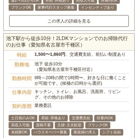
週2〜3日からOK
昇給･昇格あり
高収入可能
扶養内OK
ブランクOK
家事代行スタッフ募集
インセンティブあり
この求人の詳細を見る
池下駅から徒歩10分！2LDKマンションでのお掃除代行
のお仕事（愛知県名古屋市千種区）
1,500〜1,860円
、交通費支給、前払い制度あり
時給
池下 徒歩10分
勤務地
（愛知県名古屋市千種区付近）
8時～20時の間で1時間〜、好きな日に働くこと
勤務時間
が可能です。(候補の日時から選択)
キッチン、トイレ、お風呂、洗面所、リビン
仕事内容
グ、その他のお掃除
業務委託
契約形態
土日祝のみOK
昇給･昇格あり
交通費支給
扶養内OK
高収入可能
資格不要
主婦･主夫歓迎
ブランクOK
未経験OK
ハウスキーパー募集
家政婦の求人
シフト自由