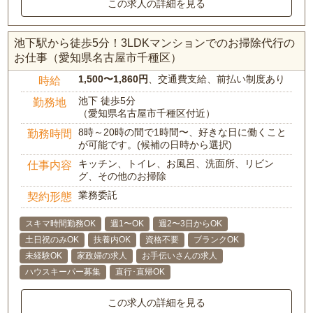
この求人の詳細を見る
池下駅から徒歩5分！3LDKマンションでのお掃除代行の
お仕事（愛知県名古屋市千種区）
1,500〜1,860円
、交通費支給、前払い制度あり
時給
池下 徒歩5分
勤務地
（愛知県名古屋市千種区付近）
8時～20時の間で1時間〜、好きな日に働くこと
勤務時間
が可能です。(候補の日時から選択)
キッチン、トイレ、お風呂、洗面所、リビン
仕事内容
グ、その他のお掃除
業務委託
契約形態
スキマ時間勤務OK
週1〜OK
週2〜3日からOK
土日祝のみOK
扶養内OK
資格不要
ブランクOK
未経験OK
家政婦の求人
お手伝いさんの求人
ハウスキーパー募集
直行･直帰OK
この求人の詳細を見る