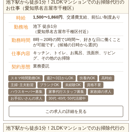
池下駅から徒歩1分！2LDKマンションでのお掃除代行の
お仕事（愛知県名古屋市千種区）
1,500〜1,860円
、交通費支給、前払い制度あり
時給
池下 徒歩1分
勤務地
（愛知県名古屋市千種区付近）
8時～20時の間で1時間〜、好きな日に働くこと
勤務時間
が可能です。(候補の日時から選択)
キッチン、トイレ、お風呂、洗面所、リビン
仕事内容
グ、その他のお掃除
業務委託
契約形態
スキマ時間勤務OK
週2〜3日からOK
扶養内OK
高時給
主婦･主夫歓迎
ブランクOK
未経験OK
資格不要
ハウスキーパー募集
家事代行スタッフ募集
家政婦の求人
お手伝いさんの求人
30代･40代･50代活躍中
この求人の詳細を見る
池下駅から徒歩1分！2LDKマンションでのお掃除代行の