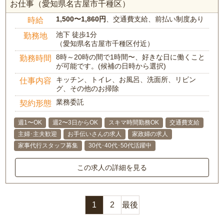
お仕事（愛知県名古屋市千種区）
1,500〜1,860円
、交通費支給、前払い制度あり
時給
池下 徒歩1分
勤務地
（愛知県名古屋市千種区付近）
8時～20時の間で1時間〜、好きな日に働くこと
勤務時間
が可能です。(候補の日時から選択)
キッチン、トイレ、お風呂、洗面所、リビン
仕事内容
グ、その他のお掃除
業務委託
契約形態
週1〜OK
週2〜3日からOK
スキマ時間勤務OK
交通費支給
主婦･主夫歓迎
お手伝いさんの求人
家政婦の求人
家事代行スタッフ募集
30代･40代･50代活躍中
この求人の詳細を見る
1
2
最後