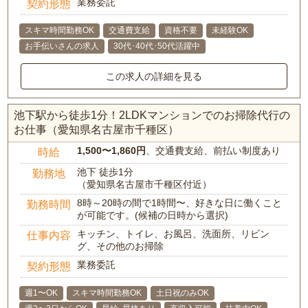
業務委託
契約形態
スキマ時間勤務OK
交通費支給
資格不要
未経験OK
お手伝いさんの求人
30代･40代･50代活躍中
この求人の詳細を見る
池下駅から徒歩1分！2LDKマンションでのお掃除代行の
お仕事（愛知県名古屋市千種区）
1,500〜1,860円
、交通費支給、前払い制度あり
時給
池下 徒歩1分
勤務地
（愛知県名古屋市千種区付近）
8時～20時の間で1時間〜、好きな日に働くこと
勤務時間
が可能です。(候補の日時から選択)
キッチン、トイレ、お風呂、洗面所、リビン
仕事内容
グ、その他のお掃除
業務委託
契約形態
週1〜OK
スキマ時間勤務OK
土日祝のみOK