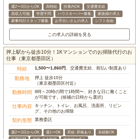
週2〜3日からOK
高時給
扶養内OK
交通費支給
高収入可能
学歴不問
ハウスキーパー募集
家政婦の求人
家事代行スタッフ募集
お手伝いさんの求人
シフト自由
この求人の詳細を見る
押上駅から徒歩10分！1Kマンションでのお掃除代行のお
仕事（東京都墨田区）
1,500〜1,860円
、交通費支給、前払い制度あり
時給
押上 徒歩10分
勤務地
（東京都墨田区付近）
8時～20時の間で1時間〜、好きな日に働くこと
勤務時間
が可能です。(候補の日時から選択)
キッチン、トイレ、お風呂、洗面所、リビン
仕事内容
グ、その他のお掃除
業務委託
契約形態
週2〜3日からOK
週1〜OK
昇給･昇格あり
未経験OK