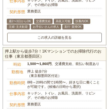
キッチン、トイレ、お風呂、洗面所、リビン
仕事内容
グ、その他のお掃除
業務委託
契約形態
週2〜3日からOK
交通費支給
高収入可能
扶養内OK
主婦･主夫歓迎
お手伝いさんの求人
直行･直帰OK
この求人の詳細を見る
押上駅から徒歩7分！1Kマンションでのお掃除代行のお
仕事（東京都墨田区）
1,500〜1,860円
、交通費支給、前払い制度あり
時給
押上 徒歩7分
勤務地
（東京都墨田区付近）
8時～20時の間で1時間〜、好きな日に働くこと
勤務時間
が可能です。(候補の日時から選択)
キッチン、トイレ、お風呂、洗面所、リビン
仕事内容
グ、その他のお掃除
業務委託
契約形態