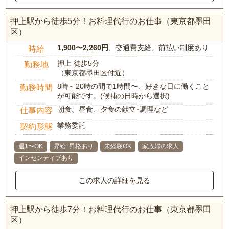
押上駅から徒歩5分！お料理代行のお仕事（東京都墨田
区）
1,900〜2,260円
、交通費支給、前払い制度あり
時給
押上 徒歩5分
勤務地
（東京都墨田区付近）
8時～20時の間で1時間〜、好きな日に働くこと
勤務時間
が可能です。(候補の日時から選択)
朝食、昼食、夕食の献立･調理など
仕事内容
業務委託
契約形態
週1〜OK
昇給･昇格あり
未経験OK
家政婦の求人
インセンティブあり
この求人の詳細を見る
押上駅から徒歩7分！お料理代行のお仕事（東京都墨田
区）