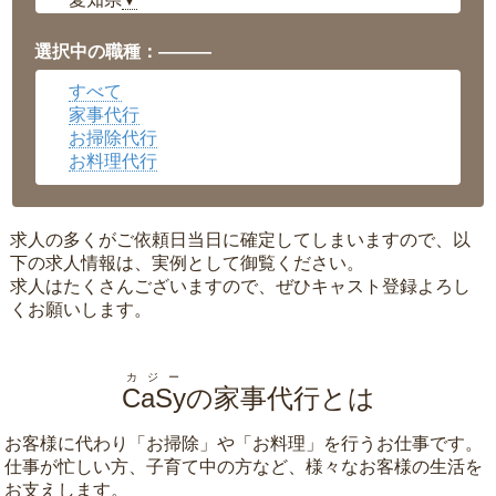
▼
福井県
▼
岡山県
▼
選択中の職種：———
広島県
▼
すべて
沖縄県
▼
家事代行
お掃除代行
お料理代行
求人の多くがご依頼日当日に確定してしまいますので、以
下の求人情報は、実例として御覧ください。
求人はたくさんございますので、ぜひキャスト登録よろし
くお願いします。
カジー
CaSy
の家事代行とは
お客様に代わり「
お掃除
」や「
お料理
」を行うお仕事です。
仕事が忙しい方、子育て中の方など、様々なお客様の生活を
お支えします。