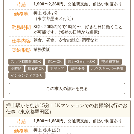
1,900〜2,260円
、交通費支給、前払い制度あり
時給
押上 徒歩7分
勤務地
（東京都墨田区付近）
8時～20時の間で1時間〜、好きな日に働くこと
勤務時間
が可能です。(候補の日時から選択)
朝食、昼食、夕食の献立･調理など
仕事内容
業務委託
契約形態
スキマ時間勤務OK
週1〜OK
週2〜3日からOK
交通費支給
高時給
扶養内OK
学歴不問
資格不要
ハウスキーパー募集
インセンティブあり
この求人の詳細を見る
押上駅から徒歩15分！1Kマンションでのお掃除代行のお
仕事（東京都墨田区）
1,500〜1,860円
、交通費支給、前払い制度あり
時給
押上 徒歩15分
勤務地