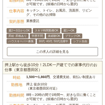
勤務時間
が可能です。(候補の日時から選択)
キッチン、トイレ、お風呂、洗面所、リビン
仕事内容
グ、その他のお掃除
業務委託
契約形態
週2〜3日からOK
スキマ時間勤務OK
週1〜OK
昇給･昇格あり
学歴不問
未経験OK
ブランクOK
ハウスキーパー募集
30代･40代･50代活躍中
シフト自由
この求人の詳細を見る
押上駅から徒歩10分！2LDK一戸建てでの家事代行のお
仕事（東京都墨田区）
1,500〜1,860円
、交通費支給、前払い制度あり
時給
押上 徒歩10分
勤務地
（東京都墨田区付近）
8時～20時の間で1時間〜、好きな日に働くこと
勤務時間
が可能です。(候補の日時から選択)