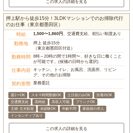
この求人の詳細を見る
押上駅から徒歩15分！3LDKマンションでのお掃除代行
のお仕事（東京都墨田区）
1,500〜1,860円
、交通費支給、前払い制度あり
時給
押上 徒歩15分
勤務地
（東京都墨田区付近）
8時～20時の間で1時間〜、好きな日に働くこと
勤務時間
が可能です。(候補の日時から選択)
キッチン、トイレ、お風呂、洗面所、リビン
仕事内容
グ、その他のお掃除
業務委託
契約形態
週1〜OK
スキマ時間勤務OK
土日祝のみOK
扶養内OK
交通費支給
高時給
高収入可能
ブランクOK
主婦･主夫歓迎
未経験OK
年齢不問
家政婦の求人
インセンティブあり
この求人の詳細を見る