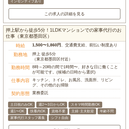
インセンティブあり
この求人の詳細を見る
押上駅から徒歩5分！1LDKマンションでの家事代行のお
仕事（東京都墨田区）
1,500〜1,860円
、交通費支給、前払い制度あり
時給
押上 徒歩5分
勤務地
（東京都墨田区付近）
8時～20時の間で1時間〜、好きな日に働くこと
勤務時間
が可能です。(候補の日時から選択)
キッチン、トイレ、お風呂、洗面所、リビン
仕事内容
グ、その他のお掃除
業務委託
契約形態
土日祝のみOK
週2〜3日からOK
スキマ時間勤務OK
週1〜OK
扶養内OK
資格不要
主婦･主夫歓迎
年齢不問
家事代行スタッフ募集
シフト自由