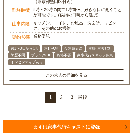
（東京都墨田区付近）
8時～20時の間で1時間〜、好きな日に働くこと
勤務時間
が可能です。(候補の日時から選択)
キッチン、トイレ、お風呂、洗面所、リビン
仕事内容
グ、その他のお掃除
業務委託
契約形態
週2〜3日からOK
週1〜OK
交通費支給
主婦･主夫歓迎
学歴不問
ブランクOK
資格不要
家事代行スタッフ募集
インセンティブあり
この求人の詳細を見る
1
2
3
最後
まずは家事代行キャストに登録