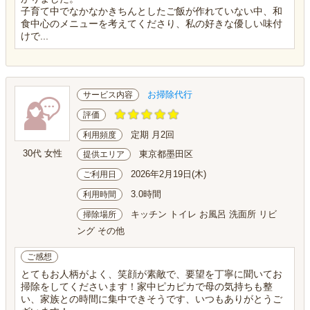
子育て中でなかなかきちんとしたご飯が作れていない中、和
食中心のメニューを考えてくださり、私の好きな優しい味付
けで...
お掃除代行
サービス内容
評価
定期 月2回
利用頻度
30代 女性
東京都墨田区
提供エリア
2026年2月19日(木)
ご利用日
3.0時間
利用時間
キッチン トイレ お風呂 洗面所 リビ
掃除場所
ング その他
ご感想
とてもお人柄がよく、笑顔が素敵で、要望を丁寧に聞いてお
掃除をしてくださいます！家中ピカピカで母の気持ちも整
い、家族との時間に集中できそうです、いつもありがとうご