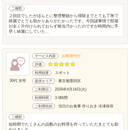
ご感想
２回目でしたがほんとに整理整頓から掃除までとても丁寧で
綺麗でとても助かりありがたかったです。今回諸事情で部屋
が全く片付けられておらず相当汚かったのですが時間内に手
早く綺麗にしていた...
お料理代行
サービス内容
評価
スポット
利用頻度
30代 女性
東京都墨田区
提供エリア
2026年4月14日(火)
ご利用日
3.0時間
利用時間
当日のお食事 作りおき 冷凍保存
ご利用目的
ご感想
短時間でたくさんの品数のお料理を作っていただきとても助
かりました。