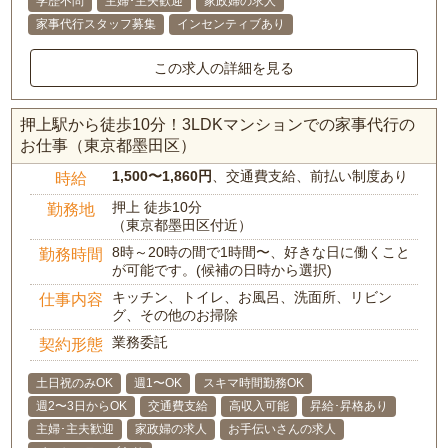
学歴不問
主婦･主夫歓迎
家政婦の求人
家事代行スタッフ募集
インセンティブあり
この求人の詳細を見る
押上駅から徒歩10分！3LDKマンションでの家事代行の
お仕事（東京都墨田区）
1,500〜1,860円
、交通費支給、前払い制度あり
時給
押上 徒歩10分
勤務地
（東京都墨田区付近）
8時～20時の間で1時間〜、好きな日に働くこと
勤務時間
が可能です。(候補の日時から選択)
キッチン、トイレ、お風呂、洗面所、リビン
仕事内容
グ、その他のお掃除
業務委託
契約形態
土日祝のみOK
週1〜OK
スキマ時間勤務OK
週2〜3日からOK
交通費支給
高収入可能
昇給･昇格あり
主婦･主夫歓迎
家政婦の求人
お手伝いさんの求人