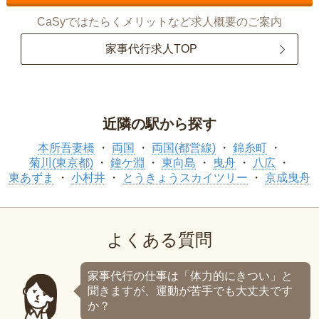
CaSyではたらくメリットなど求人概要のご案内
家事代行求人TOP
近隣の駅から探す
本所吾妻橋
両国
両国(都営線)
錦糸町
菊川(東京都)
鐘ケ淵
東向島
曳舟
八広
東あずま
小村井
とうきょうスカイツリー
京成曳舟
よくある質問
家事代行の仕事は「体力的にきつい」と
聞きますが、運動が苦手でも大丈夫です
か？