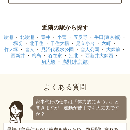
近隣の駅から探す
綾瀬
北綾瀬
青井
小菅
五反野
牛田(東京都)
堀切
北千住
千住大橋
足立小台
六町
竹ノ塚
舎人
見沼代親水公園
舎人公園
大師前
西新井
梅島
谷在家
江北
西新井大師西
扇大橋
高野(東京都)
よくある質問
家事代行の仕事は「体力的にきつい」と
聞きますが、運動が苦手でも大丈夫です
か？
最初は普段使わない筋肉を使うため、数日間は疲れを