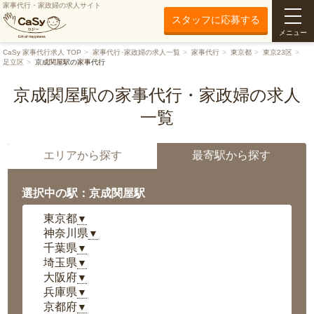
家事代行・家政婦の求人サイト
スタッフに応募する
メニュー
CaSy 家事代行求人 TOP
家事代行･家政婦の求人一覧
家事代行
東京都
東京23区
足立区
京成関屋駅の家事代行
京成関屋駅の家事代行・家政婦の求人
一覧
エリアから探す
最寄駅から探す
選択中の駅：京成関屋駅
東京都
▼
神奈川県
▼
千葉県
▼
埼玉県
▼
大阪府
▼
兵庫県
▼
京都府
▼