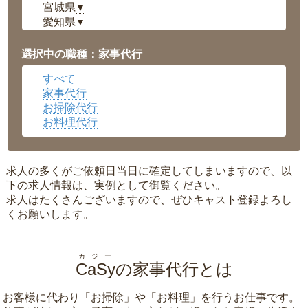
宮城県
▼
愛知県
▼
福井県
▼
岡山県
▼
選択中の職種：家事代行
広島県
▼
すべて
沖縄県
▼
家事代行
お掃除代行
お料理代行
求人の多くがご依頼日当日に確定してしまいますので、以
下の求人情報は、実例として御覧ください。
求人はたくさんございますので、ぜひキャスト登録よろし
くお願いします。
カジー
CaSy
の家事代行とは
お客様に代わり「
お掃除
」や「
お料理
」を行うお仕事です。