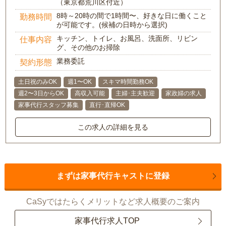
（東京都荒川区付近）
8時～20時の間で1時間〜、好きな日に働くこと
勤務時間
が可能です。(候補の日時から選択)
キッチン、トイレ、お風呂、洗面所、リビン
仕事内容
グ、その他のお掃除
業務委託
契約形態
土日祝のみOK
週1〜OK
スキマ時間勤務OK
週2〜3日からOK
高収入可能
主婦･主夫歓迎
家政婦の求人
家事代行スタッフ募集
直行･直帰OK
この求人の詳細を見る
まずは家事代行キャストに登録
CaSyではたらくメリットなど求人概要のご案内
家事代行求人TOP