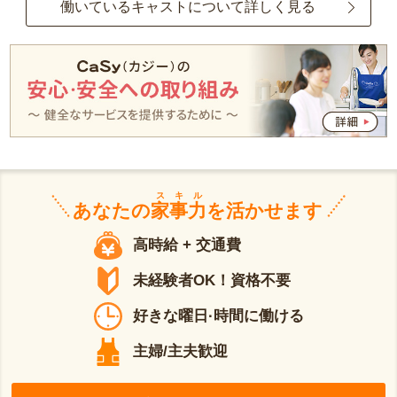
働いているキャストについて詳しく見る
スキル
あなたの
家事力
を活かせます
高時給 + 交通費
未経験者OK！資格不要
好きな曜日·時間に働ける
主婦/主夫歓迎