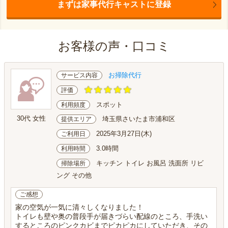
まずは家事代行キャストに登録
お客様の声・口コミ
お掃除代行
サービス内容
評価
スポット
利用頻度
30代 女性
埼玉県さいたま市浦和区
提供エリア
2025年3月27日(木)
ご利用日
3.0時間
利用時間
キッチン トイレ お風呂 洗面所 リビ
掃除場所
ング その他
ご感想
家の空気が一気に清々しくなりました！
トイレも壁や奥の普段手が届きづらい配線のところ、手洗い
するところのピンクカビまでピカピカにしていただき、その