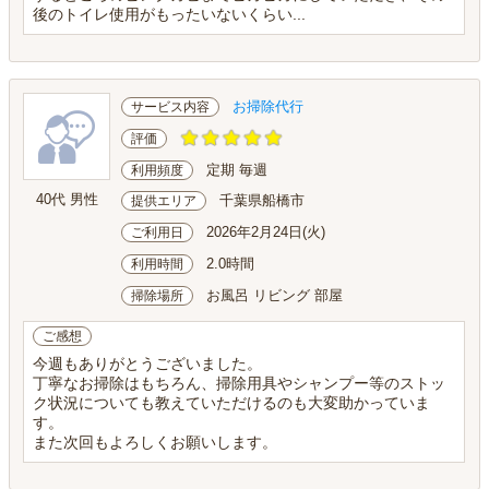
後のトイレ使用がもったいないくらい...
お掃除代行
サービス内容
評価
定期 毎週
利用頻度
40代 男性
千葉県船橋市
提供エリア
2026年2月24日(火)
ご利用日
2.0時間
利用時間
お風呂 リビング 部屋
掃除場所
ご感想
今週もありがとうございました。
丁寧なお掃除はもちろん、掃除用具やシャンプー等のストッ
ク状況についても教えていただけるのも大変助かっていま
す。
また次回もよろしくお願いします。