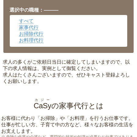
福井県
▼
岡山県
▼
選択中の職種：———
広島県
▼
すべて
沖縄県
▼
家事代行
お掃除代行
お料理代行
求人の多くがご依頼日当日に確定してしまいますので、以
下の求人情報は、実例として御覧ください。
求人はたくさんございますので、ぜひキャスト登録よろし
くお願いします。
カジー
CaSy
の家事代行とは
お客様に代わり「
お掃除
」や「
お料理
」を行うお仕事です。
仕事が忙しい方、子育て中の方など、様々なお客様の生活を
お支えします。
危険な作業や介護など、専門的な技術や知識が必要なお仕事ではありま