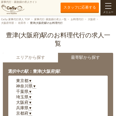
家事代行・家政婦の求人サイト
スタッフに応募する
メニュー
CaSy 家事代行求人 TOP
家事代行･家政婦の求人一覧
お料理代行
大阪府
大阪府市部
吹田市
豊津(大阪府)駅のお料理代行
豊津(大阪府)駅のお料理代行の求人一
覧
エリアから探す
最寄駅から探す
選択中の駅：豊津(大阪府)駅
東京都
▼
神奈川県
▼
千葉県
▼
埼玉県
▼
大阪府
▼
兵庫県
▼
京都府
▼