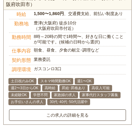
阪府吹田市）
1,500〜1,860円
、交通費支給、前払い制度あり
時給
豊津(大阪府) 徒歩10分
勤務地
（大阪府吹田市付近）
8時～20時の間で1時間〜、好きな日に働くこと
勤務時間
が可能です。(候補の日時から選択)
朝食、昼食、夕食の献立･調理など
仕事内容
業務委託
契約形態
ガスコンロ3口
調理環境
土日祝のみOK
スキマ時間勤務OK
週1〜OK
週2〜3日からOK
高時給
昇給･昇格あり
高収入可能
未経験OK
学歴不問
家政婦の求人
家事代行スタッフ募集
お手伝いさんの求人
30代･40代･50代活躍中
この求人の詳細を見る