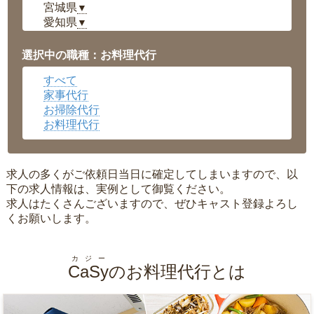
宮城県
▼
愛知県
▼
福井県
▼
岡山県
▼
選択中の職種：お料理代行
広島県
▼
すべて
沖縄県
▼
家事代行
お掃除代行
お料理代行
求人の多くがご依頼日当日に確定してしまいますので、以
下の求人情報は、実例として御覧ください。
求人はたくさんございますので、ぜひキャスト登録よろし
くお願いします。
カジー
CaSy
のお料理代行とは