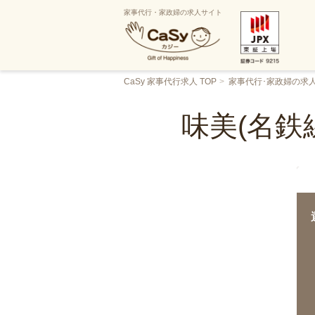
家事代行・家政婦の求人サイト
CaSy 家事代行求人 TOP
家事代行･家政婦の求
味美(名鉄