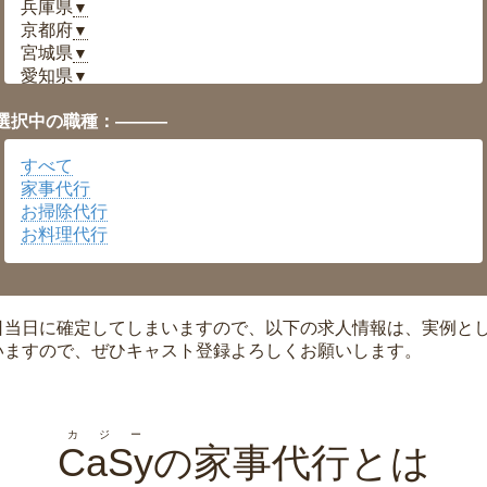
兵庫県
▼
京都府
▼
宮城県
▼
愛知県
▼
福井県
▼
選択中の職種：———
岡山県
▼
広島県
▼
すべて
沖縄県
▼
家事代行
お掃除代行
お料理代行
日当日に確定してしまいますので、以下の求人情報は、実例と
いますので、ぜひキャスト登録よろしくお願いします。
カジー
CaSy
の家事代行とは