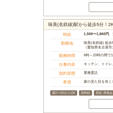
味美(名鉄線)駅から徒歩5分！
1,500〜1,860円
、
時給
味美(名鉄線) 徒歩
勤務地
（愛知県名古屋市
8時～20時の間
勤務時間
キッチン、トイレ
仕事内容
業務委託
契約形態
家の見た目を良く
希望
週2〜3日からOK
高時給
昇給･昇格あ