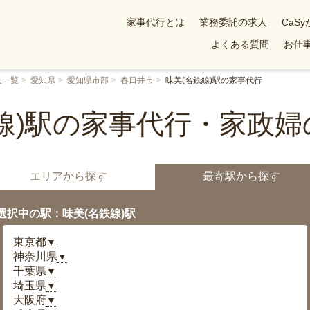
家事代行とは
業務委託の求人
CaS
よくある質問
お仕事
人一覧
愛知県
愛知県市部
春日井市
味美(名鉄線)駅の家事代行
線)駅の家事代行・家政
エリアから探す
最寄駅から探す
選択中の駅：味美(名鉄線)駅
東京都
▼
神奈川県
▼
千葉県
▼
埼玉県
▼
大阪府
▼