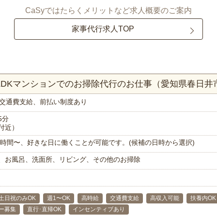
CaSyではたらくメリットなど求人概要のご案内
家事代行求人TOP
1LDKマンションでのお掃除代行のお仕事（愛知県春日井
交通費支給、前払い制度あり
5分
付近）
で1時間〜、好きな日に働くことが可能です。(候補の日時から選択)
、お風呂、洗面所、リビング、その他のお掃除
土日祝のみOK
週1〜OK
高時給
交通費支給
高収入可能
扶養内OK
ー募集
直行･直帰OK
インセンティブあり