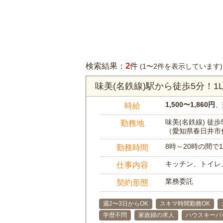
2
検索結果：
件
(1〜2件を表示しています)
味美(名鉄線)駅から徒歩5分！
1,500〜1,860円
、
時給
味美(名鉄線) 徒歩
勤務地
（愛知県春日井市
8時～20時の間
勤務時間
キッチン、トイレ
仕事内容
業務委託
契約形態
週2〜3日からOK
スキマ時間勤務OK
学歴不問
家政婦の求人
ハウスキーパ