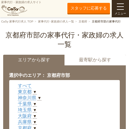
家事代行・家政婦の求人サイト
スタッフに応募する
メニュー
CaSy 家事代行求人 TOP
家事代行･家政婦の求人一覧
京都府
京都府市部の家事代行
京都府市部の家事代行・家政婦の求人
一覧
エリアから探す
最寄駅から探す
選択中のエリア： 京都府市部
すべて
東京都
▼
神奈川県
▼
千葉県
▼
埼玉県
▼
大阪府
▼
兵庫県
▼
京都府
▼