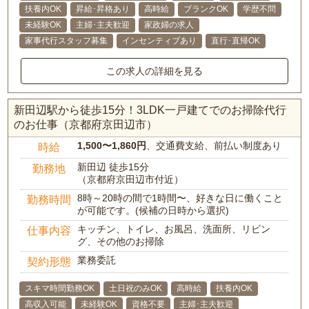
扶養内OK
昇給･昇格あり
高時給
ブランクOK
学歴不問
未経験OK
主婦･主夫歓迎
家政婦の求人
家事代行スタッフ募集
インセンティブあり
直行･直帰OK
この求人の詳細を見る
新田辺駅から徒歩15分！3LDK一戸建てでのお掃除代行
のお仕事（京都府京田辺市）
1,500〜1,860円
、交通費支給、前払い制度あり
時給
新田辺 徒歩15分
勤務地
（京都府京田辺市付近）
8時～20時の間で1時間〜、好きな日に働くこと
勤務時間
が可能です。(候補の日時から選択)
キッチン、トイレ、お風呂、洗面所、リビン
仕事内容
グ、その他のお掃除
業務委託
契約形態
スキマ時間勤務OK
土日祝のみOK
高時給
扶養内OK
高収入可能
未経験OK
資格不要
主婦･主夫歓迎