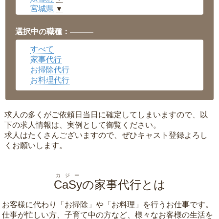
宮城県
▼
愛知県
▼
福井県
▼
選択中の職種：———
岡山県
▼
すべて
広島県
▼
家事代行
沖縄県
▼
お掃除代行
お料理代行
求人の多くがご依頼日当日に確定してしまいますので、以
下の求人情報は、実例として御覧ください。
求人はたくさんございますので、ぜひキャスト登録よろし
くお願いします。
カジー
CaSy
の家事代行とは
お客様に代わり「
お掃除
」や「
お料理
」を行うお仕事です。
仕事が忙しい方、子育て中の方など、様々なお客様の生活を