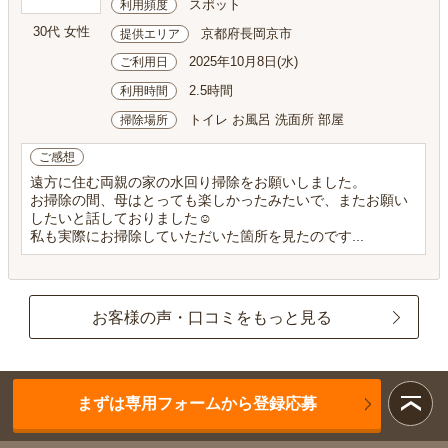
スポット
利用頻度
30代 女性
京都府長岡京市
提供エリア
2025年10月8日(水)
ご利用日
2.5時間
利用時間
トイレ お風呂 洗面所 部屋
掃除場所
ご感想
遠方に住む両親の家の水回り掃除をお願いしました。
お掃除の間、母はとっても楽しかったみたいで、またお願い
したいと話しておりました☺️
私も実際にお掃除していただいた箇所を見たのです...
お客様の声・口コミをもっと見る
まずは専用フォームから登録応募