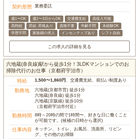
業務委託
契約形態
週1〜OK
週2〜3日からOK
交通費支給
高収入可能
高時給
昇給･昇格あり
資格不要
年齢不問
未経験OK
学歴不問
家政婦の求人
インセンティブあり
シフト自由
この求人の詳細を見る
六地蔵(奈良線)駅から徒歩1分！3LDKマンションでのお
掃除代行のお仕事（京都府宇治市）
1,500〜1,860円
、交通費支給、前払い制度あり
時給
六地蔵(京都市営) 徒歩1分
勤務地
六地蔵(奈良線) 徒歩1分
六地蔵(京阪線) 徒歩10分
（京都府宇治市付近）
8時～20時の間で1時間〜、好きな日に働くこと
勤務時間
が可能です。(候補の日時から選択)
キッチン、トイレ、お風呂、洗面所、リビン
仕事内容
グ、その他のお掃除