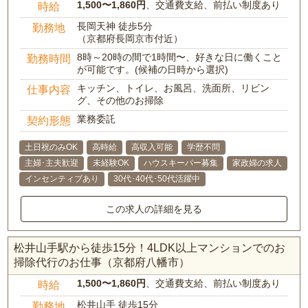
1,500〜1,860円
、交通費支給、前払い制度あり
時給
長岡天神 徒歩5分
勤務地
（京都府長岡京市付近）
8時～20時の間で1時間〜、好きな日に働くこと
勤務時間
が可能です。(候補の日時から選択)
キッチン、トイレ、お風呂、洗面所、リビン
仕事内容
グ、その他のお掃除
業務委託
契約形態
土日祝のみOK
高時給
高収入可能
学歴不問
主婦･主夫歓迎
未経験OK
ハウスキーパー募集
家政婦の求人
インセンティブあり
30代･40代･50代活躍中
この求人の詳細を見る
松井山手駅から徒歩15分！4LDK以上マンションでのお
掃除代行のお仕事（京都府八幡市）
1,500〜1,860円
、交通費支給、前払い制度あり
時給
松井山手 徒歩15分
勤務地