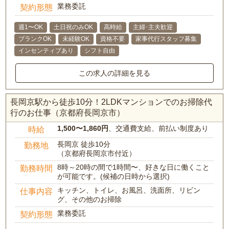
業務委託
契約形態
週1〜OK
土日祝のみOK
高時給
主婦･主夫歓迎
ブランクOK
未経験OK
資格不要
家事代行スタッフ募集
インセンティブあり
シフト自由
この求人の詳細を見る
長岡京駅から徒歩10分！2LDKマンションでのお掃除代
行のお仕事（京都府長岡京市）
1,500〜1,860円
、交通費支給、前払い制度あり
時給
長岡京 徒歩10分
勤務地
（京都府長岡京市付近）
8時～20時の間で1時間〜、好きな日に働くこと
勤務時間
が可能です。(候補の日時から選択)
キッチン、トイレ、お風呂、洗面所、リビン
仕事内容
グ、その他のお掃除
業務委託
契約形態