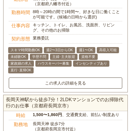
（京都府八幡市付近）
8時～20時の間で1時間〜、好きな日に働くこと
勤務時間
が可能です。(候補の日時から選択)
キッチン、トイレ、お風呂、洗面所、リビン
仕事内容
グ、その他のお掃除
業務委託
契約形態
スキマ時間勤務OK
週2〜3日からOK
週1〜OK
高収入可能
未経験OK
学歴不問
主婦･主夫歓迎
資格不要
家政婦の求人
ハウスキーパー募集
インセンティブあり
直行･直帰OK
この求人の詳細を見る
長岡天神駅から徒歩7分！2LDKマンションでのお掃除代
行のお仕事（京都府長岡京市）
1,500〜1,860円
、交通費支給、前払い制度あり
時給
長岡天神 徒歩7分
勤務地
（京都府長岡京市付近）