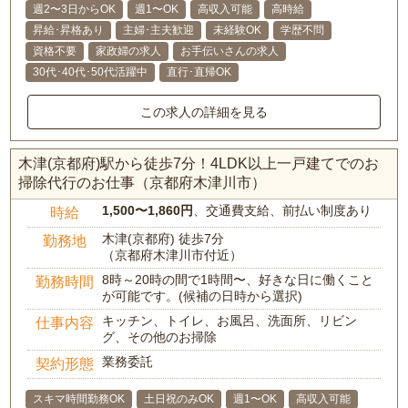
週2〜3日からOK
週1〜OK
高収入可能
高時給
昇給･昇格あり
主婦･主夫歓迎
未経験OK
学歴不問
資格不要
家政婦の求人
お手伝いさんの求人
30代･40代･50代活躍中
直行･直帰OK
この求人の詳細を見る
木津(京都府)駅から徒歩7分！4LDK以上一戸建てでのお
掃除代行のお仕事（京都府木津川市）
1,500〜1,860円
、交通費支給、前払い制度あり
時給
木津(京都府) 徒歩7分
勤務地
（京都府木津川市付近）
8時～20時の間で1時間〜、好きな日に働くこと
勤務時間
が可能です。(候補の日時から選択)
キッチン、トイレ、お風呂、洗面所、リビン
仕事内容
グ、その他のお掃除
業務委託
契約形態
スキマ時間勤務OK
土日祝のみOK
週1〜OK
高収入可能