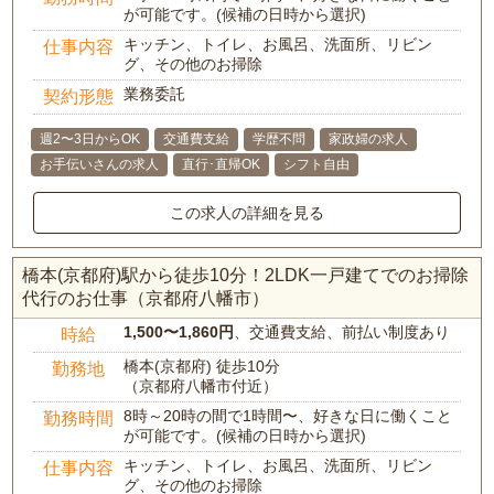
が可能です。(候補の日時から選択)
キッチン、トイレ、お風呂、洗面所、リビン
仕事内容
グ、その他のお掃除
業務委託
契約形態
週2〜3日からOK
交通費支給
学歴不問
家政婦の求人
お手伝いさんの求人
直行･直帰OK
シフト自由
この求人の詳細を見る
橋本(京都府)駅から徒歩10分！2LDK一戸建てでのお掃除
代行のお仕事（京都府八幡市）
1,500〜1,860円
、交通費支給、前払い制度あり
時給
橋本(京都府) 徒歩10分
勤務地
（京都府八幡市付近）
8時～20時の間で1時間〜、好きな日に働くこと
勤務時間
が可能です。(候補の日時から選択)
キッチン、トイレ、お風呂、洗面所、リビン
仕事内容
グ、その他のお掃除