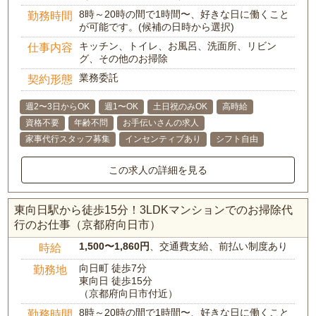
8時～20時の間で1時間〜、好きな日に働くこと
勤務時間
が可能です。(候補の日時から選択)
キッチン、トイレ、お風呂、洗面所、リビン
仕事内容
グ、その他のお掃除
業務委託
契約形態
週2〜3日からOK
週1〜OK
土日祝のみOK
高時給
資格不要
年齢不問
お手伝いさんの求人
家事代行スタッフ募集
インセンティブあり
シフト自由
この求人の詳細を見る
東向日駅から徒歩15分！3LDKマンションでのお掃除代
行のお仕事（京都府向日市）
1,500〜1,860円
、交通費支給、前払い制度あり
時給
向日町 徒歩7分
勤務地
東向日 徒歩15分
（京都府向日市付近）
8時～20時の間で1時間〜、好きな日に働くこと
勤務時間