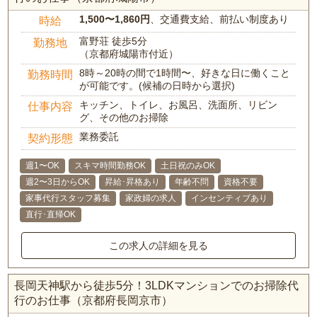
1,500〜1,860円
、交通費支給、前払い制度あり
時給
富野荘 徒歩5分
勤務地
（京都府城陽市付近）
8時～20時の間で1時間〜、好きな日に働くこと
勤務時間
が可能です。(候補の日時から選択)
キッチン、トイレ、お風呂、洗面所、リビン
仕事内容
グ、その他のお掃除
業務委託
契約形態
週1〜OK
スキマ時間勤務OK
土日祝のみOK
週2〜3日からOK
昇給･昇格あり
年齢不問
資格不要
家事代行スタッフ募集
家政婦の求人
インセンティブあり
直行･直帰OK
この求人の詳細を見る
長岡天神駅から徒歩5分！3LDKマンションでのお掃除代
行のお仕事（京都府長岡京市）