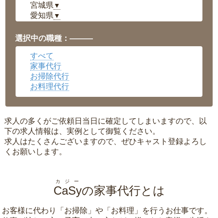
宮城県
▼
愛知県
▼
福井県
▼
岡山県
▼
選択中の職種：———
広島県
▼
すべて
沖縄県
▼
家事代行
お掃除代行
お料理代行
求人の多くがご依頼日当日に確定してしまいますので、以
下の求人情報は、実例として御覧ください。
求人はたくさんございますので、ぜひキャスト登録よろし
くお願いします。
カジー
CaSy
の家事代行とは
お客様に代わり「
お掃除
」や「
お料理
」を行うお仕事です。