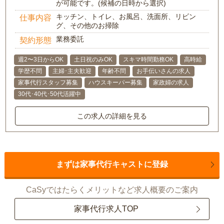
が可能です。(候補の日時から選択)
キッチン、トイレ、お風呂、洗面所、リビン
仕事内容
グ、その他のお掃除
業務委託
契約形態
週2〜3日からOK
土日祝のみOK
スキマ時間勤務OK
高時給
学歴不問
主婦･主夫歓迎
年齢不問
お手伝いさんの求人
家事代行スタッフ募集
ハウスキーパー募集
家政婦の求人
30代･40代･50代活躍中
この求人の詳細を見る
まずは家事代行キャストに登録
CaSyではたらくメリットなど求人概要のご案内
家事代行求人TOP