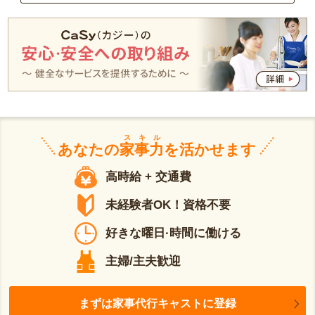
スキル
あなたの
家事力
を活かせます
高時給 + 交通費
未経験者OK！資格不要
好きな曜日·時間に働ける
主婦/主夫歓迎
まずは家事代行キャストに登録