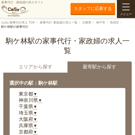
家事代行・家政婦の求人サイト
スタッフに応募する
メニュー
CaSy 家事代行求人 TOP
家事代行･家政婦の求人一覧
兵庫県
神戸市
長田区
駒ケ林駅の家事代行
駒ケ林駅の家事代行・家政婦の求人一
覧
エリアから探す
最寄駅から探す
選択中の駅：駒ケ林駅
東京都
▼
神奈川県
▼
千葉県
▼
埼玉県
▼
大阪府
▼
兵庫県
▼
京都府
▼