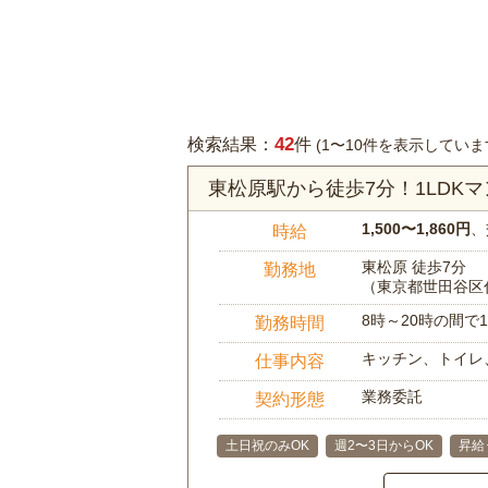
42
検索結果：
件
(1〜10件を表示していま
東松原駅から徒歩7分！1LDK
1,500〜1,860円
、
時給
東松原 徒歩7分
勤務地
（東京都世田谷区
8時～20時の間
勤務時間
キッチン、トイレ
仕事内容
業務委託
契約形態
土日祝のみOK
週2〜3日からOK
昇給