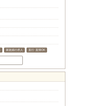
K
家政婦の求人
直行･直帰OK