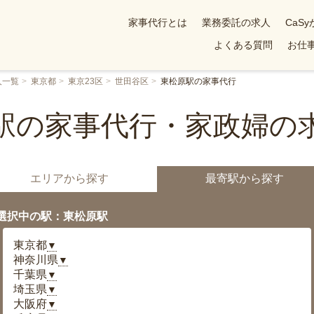
家事代行とは
業務委託の求人
CaS
よくある質問
お仕事
人一覧
東京都
東京23区
世田谷区
東松原駅の家事代行
駅の家事代行・家政婦の
エリアから探す
最寄駅から探す
選択中の駅：東松原駅
東京都
▼
神奈川県
▼
千葉県
▼
埼玉県
▼
大阪府
▼