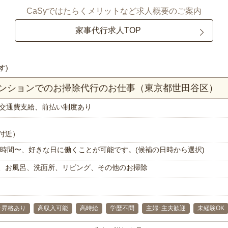
CaSyではたらくメリットなど求人概要のご案内
家事代行求人TOP
す)
マンションでのお掃除代行のお仕事（東京都世田谷区）
交通費支給、前払い制度あり
付近）
で1時間〜、好きな日に働くことが可能です。(候補の日時から選択)
、お風呂、洗面所、リビング、その他のお掃除
･昇格あり
高収入可能
高時給
学歴不問
主婦･主夫歓迎
未経験OK