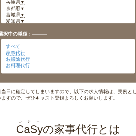
兵庫県
▼
京都府
▼
宮城県
▼
愛知県
▼
福井県
▼
選択中の職種：———
岡山県
▼
広島県
▼
すべて
沖縄県
▼
家事代行
お掃除代行
お料理代行
日当日に確定してしまいますので、以下の求人情報は、実例と
いますので、ぜひキャスト登録よろしくお願いします。
カジー
CaSy
の家事代行とは