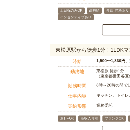
土日祝のみOK
高時給
昇給･昇格あり
インセンティブあり
東松原駅から徒歩1分！1LDK
1,500〜1,860円
、
時給
東松原 徒歩1分
勤務地
（東京都世田谷区
8時～20時の間
勤務時間
キッチン、トイレ
仕事内容
業務委託
契約形態
週1〜OK
高収入可能
ブランクOK