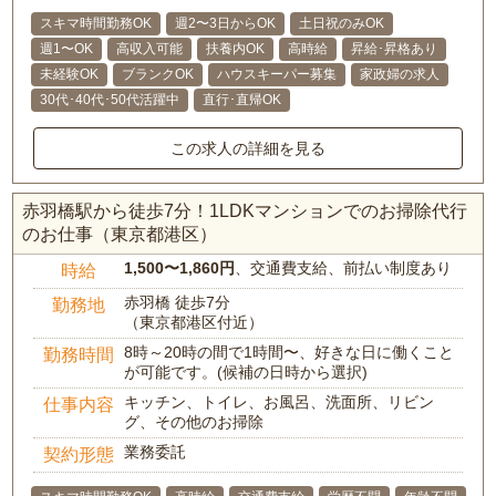
スキマ時間勤務OK
週2〜3日からOK
土日祝のみOK
週1〜OK
高収入可能
扶養内OK
高時給
昇給･昇格あり
未経験OK
ブランクOK
ハウスキーパー募集
家政婦の求人
30代･40代･50代活躍中
直行･直帰OK
この求人の詳細を見る
赤羽橋駅から徒歩7分！1LDKマンションでのお掃除代行
のお仕事（東京都港区）
1,500〜1,860円
、交通費支給、前払い制度あり
時給
赤羽橋 徒歩7分
勤務地
（東京都港区付近）
8時～20時の間で1時間〜、好きな日に働くこと
勤務時間
が可能です。(候補の日時から選択)
キッチン、トイレ、お風呂、洗面所、リビン
仕事内容
グ、その他のお掃除
業務委託
契約形態