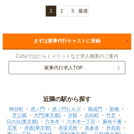
1
2
3
最後
まずは家事代行キャストに登録
CaSyではたらくメリットなど求人概要のご案内
家事代行求人TOP
近隣の駅から探す
神谷町
虎ノ門
虎ノ門ヒルズ
御成門
新橋
芝公園
大門(東京都)
汐留
浜松町
竹芝
日の出(東京都)
六本木
六本木一丁目
麻布十番
広尾
赤坂(東京都)
赤坂見附
表参道
外苑前