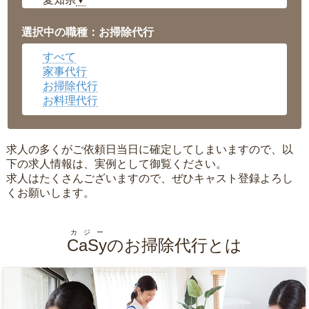
▼
福井県
▼
岡山県
▼
選択中の職種：お掃除代行
広島県
▼
すべて
沖縄県
▼
家事代行
お掃除代行
お料理代行
求人の多くがご依頼日当日に確定してしまいますので、以
下の求人情報は、実例として御覧ください。
求人はたくさんございますので、ぜひキャスト登録よろし
くお願いします。
カジー
CaSy
のお掃除代行とは