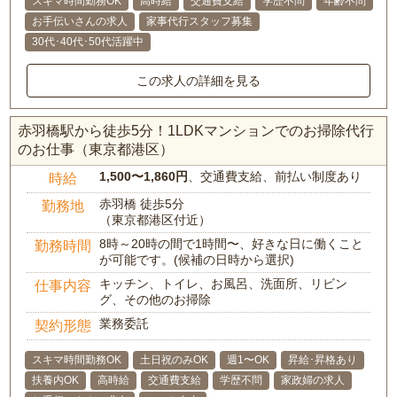
スキマ時間勤務OK
高時給
交通費支給
学歴不問
年齢不問
お手伝いさんの求人
家事代行スタッフ募集
30代･40代･50代活躍中
この求人の詳細を見る
赤羽橋駅から徒歩5分！1LDKマンションでのお掃除代行
のお仕事（東京都港区）
1,500〜1,860円
、交通費支給、前払い制度あり
時給
赤羽橋 徒歩5分
勤務地
（東京都港区付近）
8時～20時の間で1時間〜、好きな日に働くこと
勤務時間
が可能です。(候補の日時から選択)
キッチン、トイレ、お風呂、洗面所、リビン
仕事内容
グ、その他のお掃除
業務委託
契約形態
スキマ時間勤務OK
土日祝のみOK
週1〜OK
昇給･昇格あり
扶養内OK
高時給
交通費支給
学歴不問
家政婦の求人