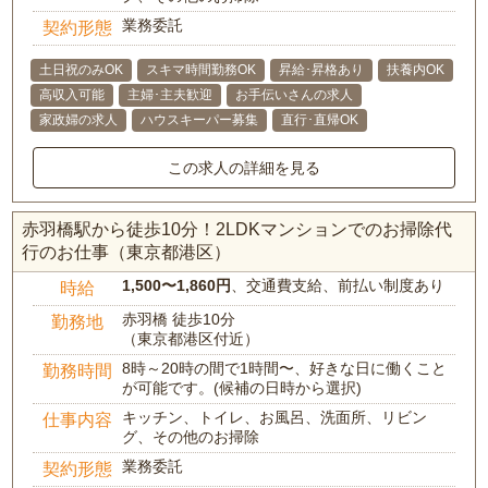
業務委託
契約形態
土日祝のみOK
スキマ時間勤務OK
昇給･昇格あり
扶養内OK
高収入可能
主婦･主夫歓迎
お手伝いさんの求人
家政婦の求人
ハウスキーパー募集
直行･直帰OK
この求人の詳細を見る
赤羽橋駅から徒歩10分！2LDKマンションでのお掃除代
行のお仕事（東京都港区）
1,500〜1,860円
、交通費支給、前払い制度あり
時給
赤羽橋 徒歩10分
勤務地
（東京都港区付近）
8時～20時の間で1時間〜、好きな日に働くこと
勤務時間
が可能です。(候補の日時から選択)
キッチン、トイレ、お風呂、洗面所、リビン
仕事内容
グ、その他のお掃除
業務委託
契約形態