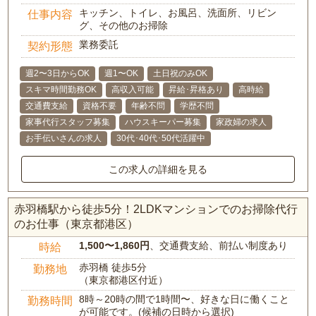
キッチン、トイレ、お風呂、洗面所、リビン
仕事内容
グ、その他のお掃除
業務委託
契約形態
週2〜3日からOK
週1〜OK
土日祝のみOK
スキマ時間勤務OK
高収入可能
昇給･昇格あり
高時給
交通費支給
資格不要
年齢不問
学歴不問
家事代行スタッフ募集
ハウスキーパー募集
家政婦の求人
お手伝いさんの求人
30代･40代･50代活躍中
この求人の詳細を見る
赤羽橋駅から徒歩5分！2LDKマンションでのお掃除代行
のお仕事（東京都港区）
1,500〜1,860円
、交通費支給、前払い制度あり
時給
赤羽橋 徒歩5分
勤務地
（東京都港区付近）
8時～20時の間で1時間〜、好きな日に働くこと
勤務時間
が可能です。(候補の日時から選択)