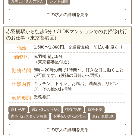
お手伝いさんの求人
シフト自由
この求人の詳細を見る
赤羽橋駅から徒歩5分！3LDKマンションでのお掃除代行
のお仕事（東京都港区）
1,500〜1,860円
、交通費支給、前払い制度あり
時給
赤羽橋 徒歩5分
勤務地
（東京都港区付近）
8時～20時の間で1時間〜、好きな日に働くこと
勤務時間
が可能です。(候補の日時から選択)
キッチン、トイレ、お風呂、洗面所、リビン
仕事内容
グ、その他のお掃除
業務委託
契約形態
週1〜OK
週2〜3日からOK
扶養内OK
資格不要
家事代行スタッフ募集
お手伝いさんの求人
直行･直帰OK
この求人の詳細を見る