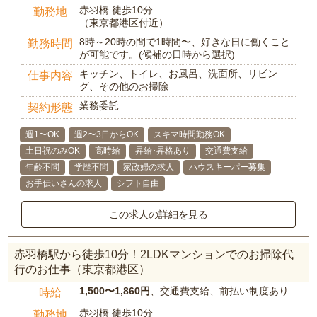
赤羽橋 徒歩10分
勤務地
（東京都港区付近）
8時～20時の間で1時間〜、好きな日に働くこと
勤務時間
が可能です。(候補の日時から選択)
キッチン、トイレ、お風呂、洗面所、リビン
仕事内容
グ、その他のお掃除
業務委託
契約形態
週1〜OK
週2〜3日からOK
スキマ時間勤務OK
土日祝のみOK
高時給
昇給･昇格あり
交通費支給
年齢不問
学歴不問
家政婦の求人
ハウスキーパー募集
お手伝いさんの求人
シフト自由
この求人の詳細を見る
赤羽橋駅から徒歩10分！2LDKマンションでのお掃除代
行のお仕事（東京都港区）
1,500〜1,860円
、交通費支給、前払い制度あり
時給
赤羽橋 徒歩10分
勤務地