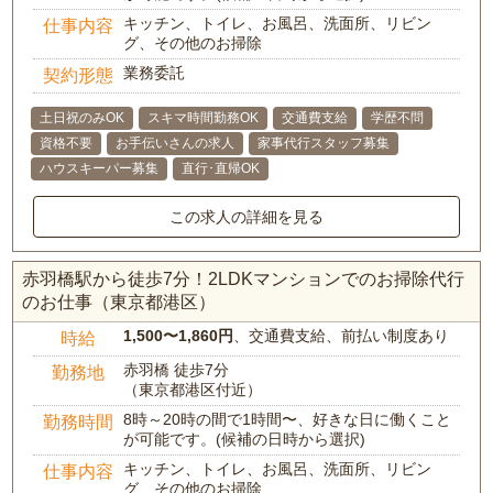
キッチン、トイレ、お風呂、洗面所、リビン
仕事内容
グ、その他のお掃除
業務委託
契約形態
土日祝のみOK
スキマ時間勤務OK
交通費支給
学歴不問
資格不要
お手伝いさんの求人
家事代行スタッフ募集
ハウスキーパー募集
直行･直帰OK
この求人の詳細を見る
赤羽橋駅から徒歩7分！2LDKマンションでのお掃除代行
のお仕事（東京都港区）
1,500〜1,860円
、交通費支給、前払い制度あり
時給
赤羽橋 徒歩7分
勤務地
（東京都港区付近）
8時～20時の間で1時間〜、好きな日に働くこと
勤務時間
が可能です。(候補の日時から選択)
キッチン、トイレ、お風呂、洗面所、リビン
仕事内容
グ、その他のお掃除