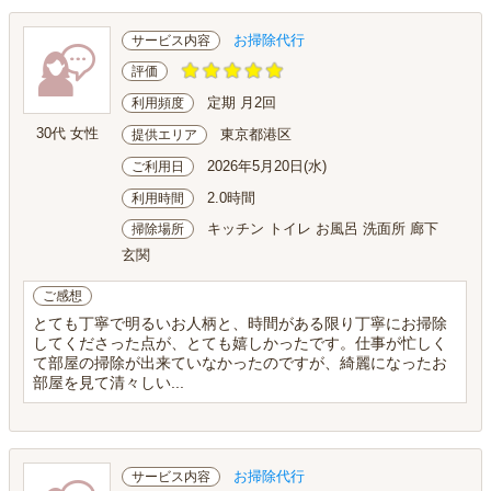
お掃除代行
サービス内容
評価
定期 月2回
利用頻度
30代 女性
東京都港区
提供エリア
2026年5月20日(水)
ご利用日
2.0時間
利用時間
キッチン トイレ お風呂 洗面所 廊下
掃除場所
玄関
ご感想
とても丁寧で明るいお人柄と、時間がある限り丁寧にお掃除
してくださった点が、とても嬉しかったです。仕事が忙しく
て部屋の掃除が出来ていなかったのですが、綺麗になったお
部屋を見て清々しい...
お掃除代行
サービス内容