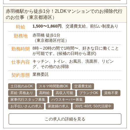
赤羽橋駅から徒歩1分！2LDKマンションでのお掃除代行
のお仕事（東京都港区）
1,500〜1,860円
、交通費支給、前払い制度あり
時給
赤羽橋 徒歩1分
勤務地
（東京都港区付近）
8時～20時の間で1時間〜、好きな日に働くこと
勤務時間
が可能です。(候補の日時から選択)
キッチン、トイレ、お風呂、洗面所、リビン
仕事内容
グ、その他のお掃除
業務委託
契約形態
土日祝のみOK
スキマ時間勤務OK
交通費支給
昇給･昇格あり
高時給
高収入可能
ブランクOK
資格不要
家事代行スタッフ募集
ハウスキーパー募集
お手伝いさんの求人
家政婦の求人
30代･40代･50代活躍中
この求人の詳細を見る