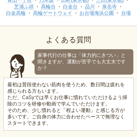
青山一丁目
乃木坂
田町(東京都)
三田(東京都)
芝浦ふ頭
高輪台
白金台
品川
泉岳寺
白金高輪
高輪ゲートウェイ
お台場海浜公園
台場
よくある質問
家事代行の仕事は「体力的にきつい」と
聞きますが、運動が苦手でも大丈夫です
か？
最初は普段使わない筋肉を使うため、数日間は疲れを
感じられる方もいます。
ただ、CaSyでは早くお仕事に慣れていただけるよう掃
除のコツを研修や動画で学んでいただけます。
そのため、少し慣れると「程よい運動」と感じる方が
多いです。ご自身の体力に合わせたペースで無理なく
スタートできます。