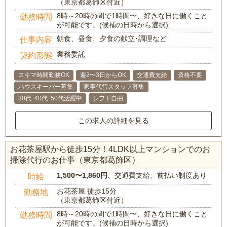
（東京都葛飾区付近）
8時～20時の間で1時間〜、好きな日に働くこと
勤務時間
が可能です。(候補の日時から選択)
朝食、昼食、夕食の献立･調理など
仕事内容
業務委託
契約形態
スキマ時間勤務OK
週2〜3日からOK
交通費支給
資格不要
ハウスキーパー募集
家事代行スタッフ募集
30代･40代･50代活躍中
シフト自由
この求人の詳細を見る
お花茶屋駅から徒歩15分！4LDK以上マンションでのお
掃除代行のお仕事（東京都葛飾区）
1,500〜1,860円
、交通費支給、前払い制度あり
時給
お花茶屋 徒歩15分
勤務地
（東京都葛飾区付近）
8時～20時の間で1時間〜、好きな日に働くこと
勤務時間
が可能です。(候補の日時から選択)