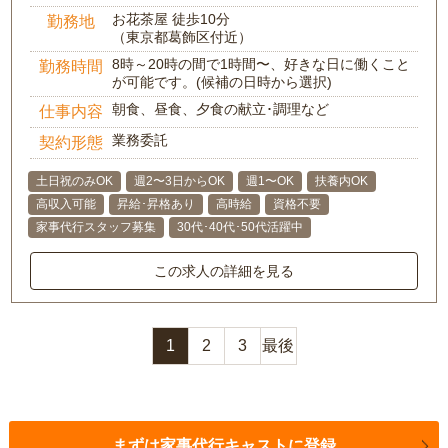
お花茶屋 徒歩10分
勤務地
（東京都葛飾区付近）
8時～20時の間で1時間〜、好きな日に働くこと
勤務時間
が可能です。(候補の日時から選択)
朝食、昼食、夕食の献立･調理など
仕事内容
業務委託
契約形態
土日祝のみOK
週2〜3日からOK
週1〜OK
扶養内OK
高収入可能
昇給･昇格あり
高時給
資格不要
家事代行スタッフ募集
30代･40代･50代活躍中
この求人の詳細を見る
1
2
3
最後
まずは家事代行キャストに登録