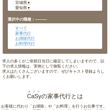
宮城県
▼
愛知県
▼
福井県
▼
岡山県
▼
選択中の職種：———
広島県
▼
すべて
沖縄県
▼
家事代行
お掃除代行
お料理代行
求人の多くがご依頼日当日に確定してしまいますので、以
下の求人情報は、実例として御覧ください。
求人はたくさんございますので、ぜひキャスト登録よろし
くお願いします。
カジー
CaSy
の家事代行とは
お客様に代わり「
お掃除
」や「
お料理
」を行うお仕事です。