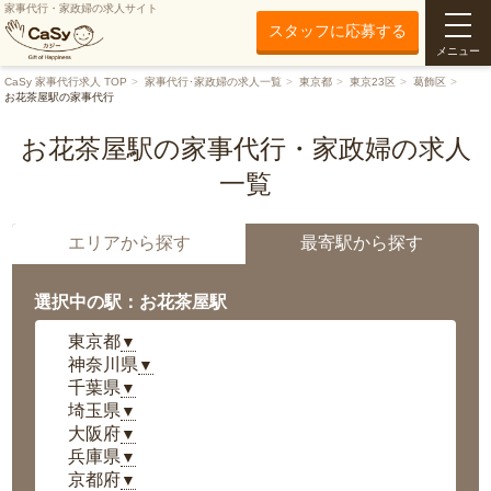
家事代行・家政婦の求人サイト
スタッフに応募する
メニュー
CaSy 家事代行求人 TOP
家事代行･家政婦の求人一覧
東京都
東京23区
葛飾区
お花茶屋駅の家事代行
お花茶屋駅の家事代行・家政婦の求人
一覧
エリアから探す
最寄駅から探す
選択中の駅：お花茶屋駅
東京都
▼
神奈川県
▼
千葉県
▼
埼玉県
▼
大阪府
▼
兵庫県
▼
京都府
▼