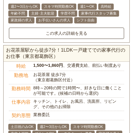
週2〜3日からOK
スキマ時間勤務OK
週1〜OK
高時給
年齢不問
主婦･主夫歓迎
学歴不問
家事代行スタッフ募集
家政婦の求人
お手伝いさんの求人
シフト自由
この求人の詳細を見る
お花茶屋駅から徒歩7分！1LDK一戸建てでの家事代行の
お仕事（東京都葛飾区）
1,500〜1,860円
、交通費支給、前払い制度あり
時給
お花茶屋 徒歩7分
勤務地
（東京都葛飾区付近）
8時～20時の間で1時間〜、好きな日に働くこと
勤務時間
が可能です。(候補の日時から選択)
キッチン、トイレ、お風呂、洗面所、リビン
仕事内容
グ、その他のお掃除
業務委託
契約形態
土日祝のみOK
週2〜3日からOK
スキマ時間勤務OK