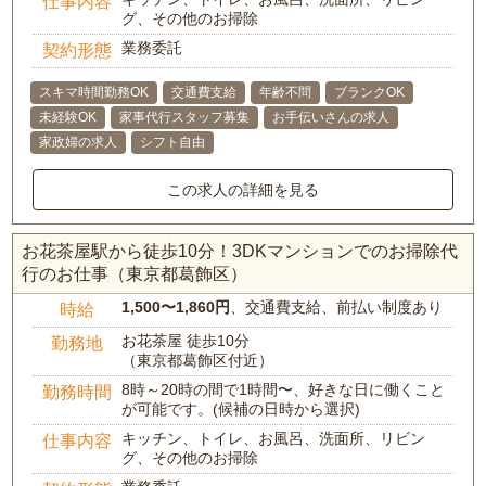
仕事内容
グ、その他のお掃除
業務委託
契約形態
スキマ時間勤務OK
交通費支給
年齢不問
ブランクOK
未経験OK
家事代行スタッフ募集
お手伝いさんの求人
家政婦の求人
シフト自由
この求人の詳細を見る
お花茶屋駅から徒歩10分！3DKマンションでのお掃除代
行のお仕事（東京都葛飾区）
1,500〜1,860円
、交通費支給、前払い制度あり
時給
お花茶屋 徒歩10分
勤務地
（東京都葛飾区付近）
8時～20時の間で1時間〜、好きな日に働くこと
勤務時間
が可能です。(候補の日時から選択)
キッチン、トイレ、お風呂、洗面所、リビン
仕事内容
グ、その他のお掃除