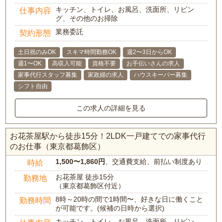
キッチン、トイレ、お風呂、洗面所、リビン
仕事内容
グ、その他のお掃除
業務委託
契約形態
土日祝のみOK
スキマ時間勤務OK
週2〜3日からOK
週1〜OK
高収入可能
資格不要
お手伝いさんの求人
家事代行スタッフ募集
家政婦の求人
ハウスキーパー募集
シフト自由
この求人の詳細を見る
お花茶屋駅から徒歩15分！2LDK一戸建てでの家事代行
のお仕事（東京都葛飾区）
1,500〜1,860円
、交通費支給、前払い制度あり
時給
お花茶屋 徒歩15分
勤務地
（東京都葛飾区付近）
8時～20時の間で1時間〜、好きな日に働くこと
勤務時間
が可能です。(候補の日時から選択)
キッチン、トイレ、お風呂、洗面所、リビン