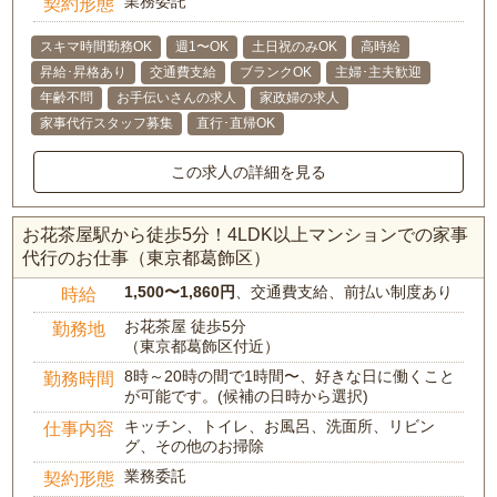
業務委託
契約形態
スキマ時間勤務OK
週1〜OK
土日祝のみOK
高時給
昇給･昇格あり
交通費支給
ブランクOK
主婦･主夫歓迎
年齢不問
お手伝いさんの求人
家政婦の求人
家事代行スタッフ募集
直行･直帰OK
この求人の詳細を見る
お花茶屋駅から徒歩5分！4LDK以上マンションでの家事
代行のお仕事（東京都葛飾区）
1,500〜1,860円
、交通費支給、前払い制度あり
時給
お花茶屋 徒歩5分
勤務地
（東京都葛飾区付近）
8時～20時の間で1時間〜、好きな日に働くこと
勤務時間
が可能です。(候補の日時から選択)
キッチン、トイレ、お風呂、洗面所、リビン
仕事内容
グ、その他のお掃除
業務委託
契約形態