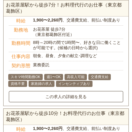
お花茶屋駅から徒歩7分！お料理代行のお仕事（東京都
葛飾区）
1,900〜2,260円
、交通費支給、前払い制度あり
時給
お花茶屋 徒歩7分
勤務地
（東京都葛飾区付近）
8時～20時の間で1時間〜、好きな日に働くこと
勤務時間
が可能です。(候補の日時から選択)
朝食、昼食、夕食の献立･調理など
仕事内容
業務委託
契約形態
スキマ時間勤務OK
週1〜OK
高収入可能
交通費支給
資格不要
家政婦の求人
インセンティブあり
この求人の詳細を見る
お花茶屋駅から徒歩10分！お料理代行のお仕事（東京都
葛飾区）
1,900〜2,260円
、交通費支給、前払い制度あり
時給