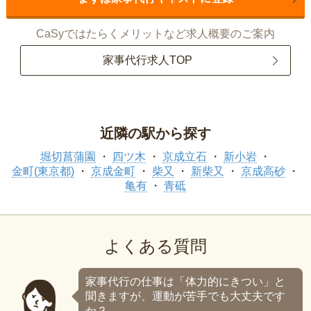
CaSyではたらくメリットなど求人概要のご案内
家事代行求人TOP
近隣の駅から探す
堀切菖蒲園
四ツ木
京成立石
新小岩
金町(東京都)
京成金町
柴又
新柴又
京成高砂
亀有
青砥
よくある質問
家事代行の仕事は「体力的にきつい」と
聞きますが、運動が苦手でも大丈夫です
か？