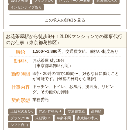
高収入可能
ブランクOK
ハウスキーパー募集
家政婦の求人
インセンティブあり
この求人の詳細を見る
お花茶屋駅から徒歩8分！2LDKマンションでの家事代行
のお仕事（東京都葛飾区）
1,500〜1,860円
、交通費支給、前払い制度あり
時給
お花茶屋 徒歩8分
勤務地
（東京都葛飾区付近）
8時～20時の間で1時間〜、好きな日に働くこと
勤務時間
が可能です。(候補の日時から選択)
キッチン、トイレ、お風呂、洗面所、リビン
仕事内容
グ、その他のお掃除
業務委託
契約形態
土日祝のみOK
昇給･昇格あり
交通費支給
高時給
ブランクOK
未経験OK
年齢不問
家政婦の求人
シフト自由