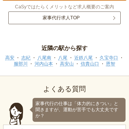
CaSyではたらくメリットなど求人概要のご案内
家事代行求人TOP
近隣の駅から探す
高安
志紀
八尾南
八尾
近鉄八尾
久宝寺口
服部川
河内山本
高安山
信貴山口
恩智
よくある質問
家事代行の仕事は「体力的にきつい」と
聞きますが、運動が苦手でも大丈夫です
か？