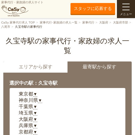
家事代行・家政婦の求人サイト
スタッフに応募する
メニュー
CaSy 家事代行求人 TOP
家事代行･家政婦の求人一覧
家事代行
大阪府
大阪府市部
八尾市
久宝寺駅の家事代行
久宝寺駅の家事代行・家政婦の求人一
覧
エリアから探す
最寄駅から探す
選択中の駅：久宝寺駅
東京都
▼
神奈川県
▼
千葉県
▼
埼玉県
▼
大阪府
▼
兵庫県
▼
京都府
▼