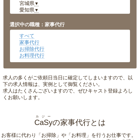
宮城県
▼
愛知県
▼
福井県
▼
岡山県
▼
選択中の職種：家事代行
広島県
▼
すべて
沖縄県
▼
家事代行
お掃除代行
お料理代行
求人の多くがご依頼日当日に確定してしまいますので、以
下の求人情報は、実例として御覧ください。
求人はたくさんございますので、ぜひキャスト登録よろし
くお願いします。
カジー
CaSy
の家事代行とは
お客様に代わり「
お掃除
」や「
お料理
」を行うお仕事です。