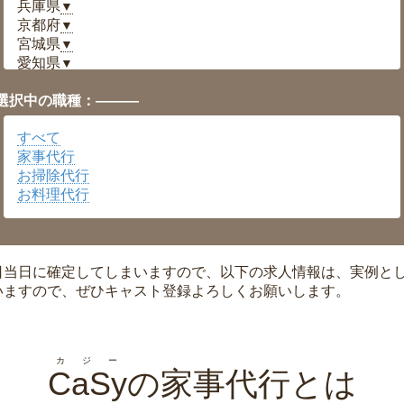
兵庫県
▼
京都府
▼
宮城県
▼
愛知県
▼
福井県
▼
選択中の職種：———
岡山県
▼
広島県
▼
すべて
沖縄県
▼
家事代行
お掃除代行
お料理代行
日当日に確定してしまいますので、以下の求人情報は、実例と
いますので、ぜひキャスト登録よろしくお願いします。
カジー
CaSy
の家事代行とは