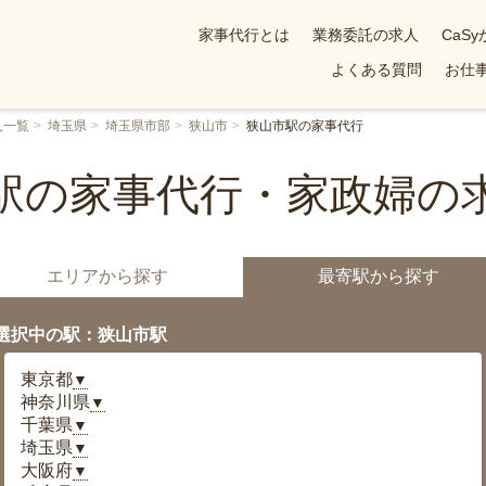
家事代行とは
業務委託の求人
CaS
よくある質問
お仕事
人一覧
埼玉県
埼玉県市部
狭山市
狭山市駅の家事代行
駅の家事代行・家政婦の
エリアから探す
最寄駅から探す
選択中の駅：狭山市駅
東京都
▼
神奈川県
▼
千葉県
▼
埼玉県
▼
大阪府
▼