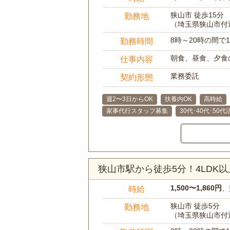
狭山市 徒歩15分
勤務地
（埼玉県狭山市付
8時～20時の間
勤務時間
朝食、昼食、夕食
仕事内容
業務委託
契約形態
週2〜3日からOK
扶養内OK
高時給
家事代行スタッフ募集
30代･40代･50
狭山市駅から徒歩5分！4LDK
1,500〜1,860円
、
時給
狭山市 徒歩5分
勤務地
（埼玉県狭山市付