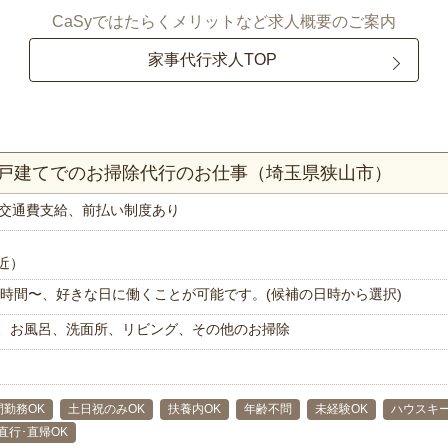
CaSyではたらくメリットなど求人概要のご案内
家事代行求人TOP
一戸建てでのお掃除代行のお仕事（埼玉県狭山市）
交通費支給、前払い制度あり
近）
で1時間〜、好きな日に働くことが可能です。(候補の日時から選択)
、お風呂、洗面所、リビング、その他のお掃除
間勤務OK
土日祝のみOK
扶養内OK
年齢不問
未経験OK
ハウスキ
直行･直帰OK