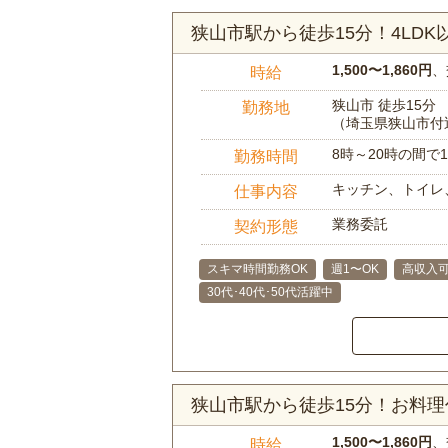
狭山市駅から徒歩15分！4LD
1,500〜1,860円
、
時給
狭山市 徒歩15分
勤務地
（埼玉県狭山市付
8時～20時の間
勤務時間
キッチン、トイレ
仕事内容
業務委託
契約形態
スキマ時間勤務OK
週1〜OK
高収入
30代･40代･50代活躍中
狭山市駅から徒歩15分！お料
1,500〜1,860円
、
時給