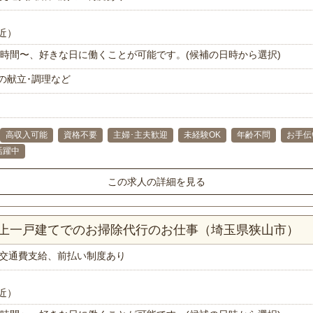
近）
で1時間〜、好きな日に働くことが可能です。(候補の日時から選択)
の献立･調理など
高収入可能
資格不要
主婦･主夫歓迎
未経験OK
年齢不問
お手伝
代活躍中
この求人の詳細を見る
以上一戸建てでのお掃除代行のお仕事（埼玉県狭山市）
交通費支給、前払い制度あり
近）