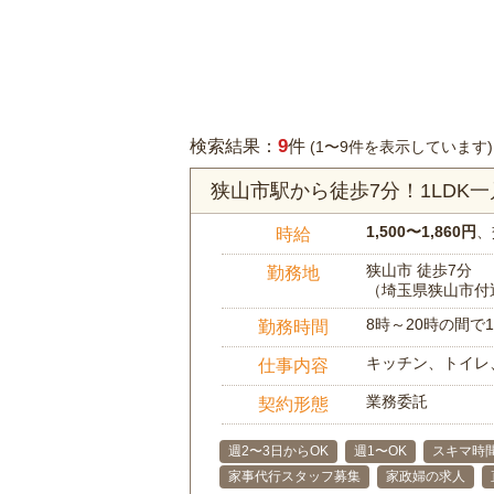
9
検索結果：
件
(1〜9件を表示しています)
狭山市駅から徒歩7分！1LDK
1,500〜1,860円
、
時給
狭山市 徒歩7分
勤務地
（埼玉県狭山市付
8時～20時の間
勤務時間
キッチン、トイレ
仕事内容
業務委託
契約形態
週2〜3日からOK
週1〜OK
スキマ時
家事代行スタッフ募集
家政婦の求人