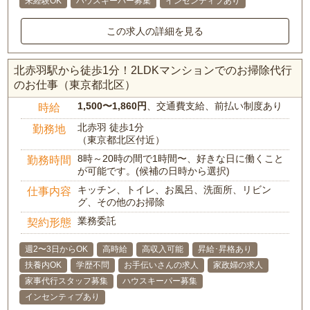
未経験OK
ハウスキーパー募集
インセンティブあり
この求人の詳細を見る
北赤羽駅から徒歩1分！2LDKマンションでのお掃除代行
のお仕事（東京都北区）
1,500〜1,860円
、交通費支給、前払い制度あり
時給
北赤羽 徒歩1分
勤務地
（東京都北区付近）
8時～20時の間で1時間〜、好きな日に働くこと
勤務時間
が可能です。(候補の日時から選択)
キッチン、トイレ、お風呂、洗面所、リビン
仕事内容
グ、その他のお掃除
業務委託
契約形態
週2〜3日からOK
高時給
高収入可能
昇給･昇格あり
扶養内OK
学歴不問
お手伝いさんの求人
家政婦の求人
家事代行スタッフ募集
ハウスキーパー募集
インセンティブあり