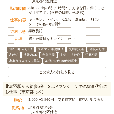
（東京都北区付近）
8時～20時の間で1時間〜、好きな日に働くこと
勤務時間
が可能です。(候補の日時から選択)
キッチン、トイレ、お風呂、洗面所、リビン
仕事内容
グ、その他のお掃除
業務委託
契約形態
選んだ箇所をキレイにしたい
希望
週2〜3日からOK
スキマ時間勤務OK
交通費支給
高収入可能
高時給
扶養内OK
年齢不問
主婦･主夫歓迎
学歴不問
家事代行スタッフ募集
30代･40代･50代活躍中
この求人の詳細を見る
北赤羽駅から徒歩5分！2LDKマンションでの家事代行の
お仕事（東京都北区）
1,500〜1,860円
、交通費支給、前払い制度あり
時給
北赤羽 徒歩5分
勤務地
（東京都北区付近）