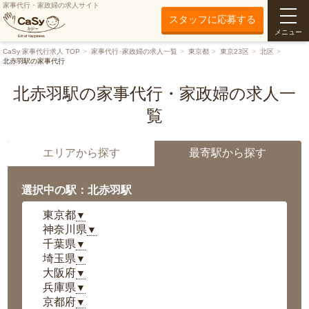
家事代行・家政婦の求人サイト
スタッフに応募する
メニュー
CaSy 家事代行求人 TOP
家事代行･家政婦の求人一覧
東京都
東京23区
北区
北赤羽駅の家事代行
北赤羽駅の家事代行・家政婦の求人一
覧
エリアから探す
最寄駅から探す
選択中の駅：北赤羽駅
東京都
▼
神奈川県
▼
千葉県
▼
埼玉県
▼
大阪府
▼
兵庫県
▼
京都府
▼