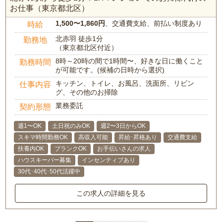
お仕事（東京都北区）
1,500〜1,860円
、交通費支給、前払い制度あり
時給
北赤羽 徒歩1分
勤務地
（東京都北区付近）
8時～20時の間で1時間〜、好きな日に働くこと
勤務時間
が可能です。(候補の日時から選択)
キッチン、トイレ、お風呂、洗面所、リビン
仕事内容
グ、その他のお掃除
業務委託
契約形態
週1〜OK
土日祝のみOK
週2〜3日からOK
スキマ時間勤務OK
高収入可能
昇給･昇格あり
交通費支給
扶養内OK
ブランクOK
お手伝いさんの求人
ハウスキーパー募集
インセンティブあり
30代･40代･50代活躍中
この求人の詳細を見る