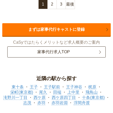
1
2
3
最後
まずは家事代行キャストに登録
CaSyではたらくメリットなど求人概要のご案内
家事代行求人TOP
近隣の駅から探す
東十条
王子
王子駅前
王子神谷
梶原
栄町(東京都)
尾久
田端
上中里
飛鳥山
滝野川一丁目
西ケ原
西ケ原四丁目
十条(東京都)
志茂
赤羽
赤羽岩淵
浮間舟渡