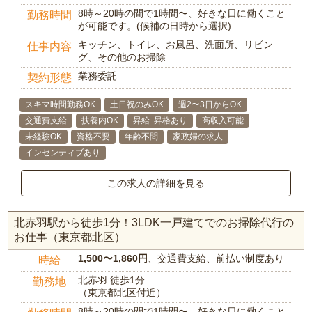
8時～20時の間で1時間〜、好きな日に働くこと
勤務時間
が可能です。(候補の日時から選択)
キッチン、トイレ、お風呂、洗面所、リビン
仕事内容
グ、その他のお掃除
業務委託
契約形態
スキマ時間勤務OK
土日祝のみOK
週2〜3日からOK
交通費支給
扶養内OK
昇給･昇格あり
高収入可能
未経験OK
資格不要
年齢不問
家政婦の求人
インセンティブあり
この求人の詳細を見る
北赤羽駅から徒歩1分！3LDK一戸建てでのお掃除代行の
お仕事（東京都北区）
1,500〜1,860円
、交通費支給、前払い制度あり
時給
北赤羽 徒歩1分
勤務地
（東京都北区付近）
8時～20時の間で1時間〜、好きな日に働くこと