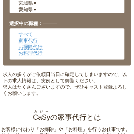
宮城県
▼
愛知県
▼
福井県
▼
岡山県
▼
選択中の職種：———
広島県
▼
すべて
沖縄県
▼
家事代行
お掃除代行
お料理代行
求人の多くがご依頼日当日に確定してしまいますので、以
下の求人情報は、実例として御覧ください。
求人はたくさんございますので、ぜひキャスト登録よろし
くお願いします。
カジー
CaSy
の家事代行とは
お客様に代わり「
お掃除
」や「
お料理
」を行うお仕事です。