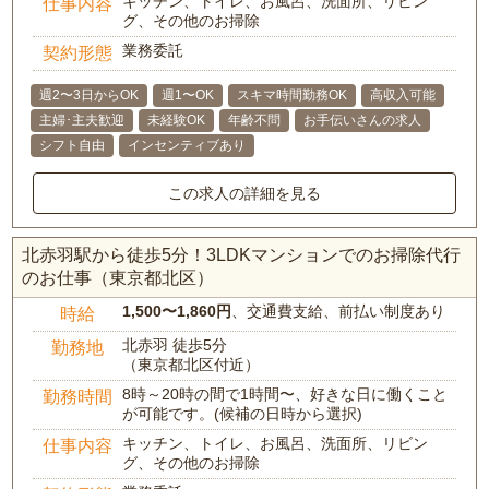
キッチン、トイレ、お風呂、洗面所、リビン
仕事内容
グ、その他のお掃除
業務委託
契約形態
週2〜3日からOK
週1〜OK
スキマ時間勤務OK
高収入可能
主婦･主夫歓迎
未経験OK
年齢不問
お手伝いさんの求人
シフト自由
インセンティブあり
この求人の詳細を見る
北赤羽駅から徒歩5分！3LDKマンションでのお掃除代行
のお仕事（東京都北区）
1,500〜1,860円
、交通費支給、前払い制度あり
時給
北赤羽 徒歩5分
勤務地
（東京都北区付近）
8時～20時の間で1時間〜、好きな日に働くこと
勤務時間
が可能です。(候補の日時から選択)
キッチン、トイレ、お風呂、洗面所、リビン
仕事内容
グ、その他のお掃除