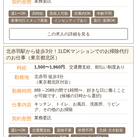
業務委託
契約形態
週1〜OK
高時給
高収入可能
扶養内OK
年齢不問
家事代行スタッフ募集
インセンティブあり
直行･直帰OK
この求人の詳細を見る
北赤羽駅から徒歩3分！1LDKマンションでのお掃除代行
のお仕事（東京都北区）
1,500〜1,860円
、交通費支給、前払い制度あり
時給
北赤羽 徒歩3分
勤務地
（東京都北区付近）
8時～20時の間で1時間〜、好きな日に働くこと
勤務時間
が可能です。(候補の日時から選択)
キッチン、トイレ、お風呂、洗面所、リビン
仕事内容
グ、その他のお掃除
業務委託
契約形態
週1〜OK
交通費支給
資格不要
学歴不問
主婦･主夫歓迎