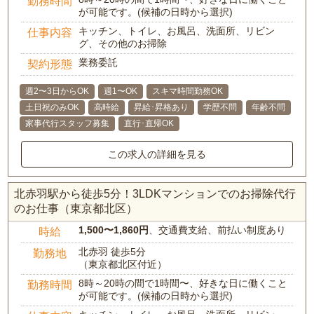
勤務時間
が可能です。(候補の日時から選択)
キッチン、トイレ、お風呂、洗面所、リビン
仕事内容
グ、その他のお掃除
業務委託
契約形態
週2〜3日からOK
週1〜OK
スキマ時間勤務OK
土日祝のみOK
高時給
昇給･昇格あり
学歴不問
年齢不問
家事代行スタッフ募集
直行･直帰OK
この求人の詳細を見る
北赤羽駅から徒歩5分！3LDKマンションでのお掃除代行
のお仕事（東京都北区）
1,500〜1,860円
、交通費支給、前払い制度あり
時給
北赤羽 徒歩5分
勤務地
（東京都北区付近）
8時～20時の間で1時間〜、好きな日に働くこと
勤務時間
が可能です。(候補の日時から選択)