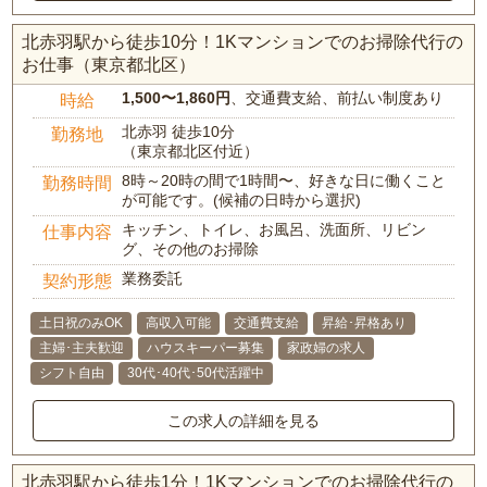
北赤羽駅から徒歩10分！1Kマンションでのお掃除代行の
お仕事（東京都北区）
1,500〜1,860円
、交通費支給、前払い制度あり
時給
北赤羽 徒歩10分
勤務地
（東京都北区付近）
8時～20時の間で1時間〜、好きな日に働くこと
勤務時間
が可能です。(候補の日時から選択)
キッチン、トイレ、お風呂、洗面所、リビン
仕事内容
グ、その他のお掃除
業務委託
契約形態
土日祝のみOK
高収入可能
交通費支給
昇給･昇格あり
主婦･主夫歓迎
ハウスキーパー募集
家政婦の求人
シフト自由
30代･40代･50代活躍中
この求人の詳細を見る
北赤羽駅から徒歩1分！1Kマンションでのお掃除代行の