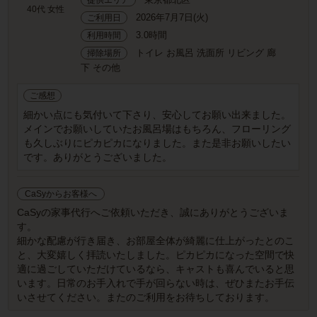
40代 女性
2026年7月7日(火)
ご利用日
3.0時間
利用時間
トイレ お風呂 洗面所 リビング 廊
掃除場所
下 その他
ご感想
細かい点にも気付いて下さり、安心してお願い出来ました。
メインでお願いしていたお風呂場はもちろん、フローリング
も久しぶりにピカピカになりました。また是非お願いしたい
です。ありがとうございました。
CaSyからお客様へ
CaSyの家事代行へご依頼いただき、誠にありがとうございま
す。
細かな配慮が行き届き、お部屋全体が綺麗に仕上がったとのこ
と、大変嬉しく拝読いたしました。ピカピカになった空間で快
適に過ごしていただけているなら、キャストも喜んでいると思
います。日常のお手入れで手が回らない時は、ぜひまたお手伝
いさせてください。またのご利用をお待ちしております。