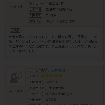
東京都北区
提供エリア
40代 女性
2025年4月23日(水)
ご利用日
2.0時間
利用時間
キッチン 洗面所 玄関
掃除場所
ご感想
仕事が早くてびっくりしました。隅から隅まで手際よくご対
応くださいました。余った時間で依頼内容より多くの場所ま
でご対応いただき恐縮です。またお願いしたいです。ありが
とうございました！
お掃除代行
サービス内容
評価
スポット
利用頻度
東京都北区
提供エリア
40代 女性
2024年7月30日(火)
ご利用日
3.0時間
利用時間