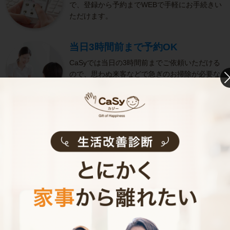
で、登録から予約までWEBで手軽にお手続きい
ただけます。
当日3時間前まで予約OK
CaSyでは当日の3時間前までご依頼いただける
ので、思わぬ来客などで急ぎのお掃除が必要な
方にも便利です。
きめ細やかなサービス
選考をクリアし、研修を修了したキャストがサ
ービスを実施。お客様のご要望に沿ったきめ細
やかなサービスで、健やかな生活をサポートし
ます。
お掃除代行のサービス内容
お掃除代行のサービス料金