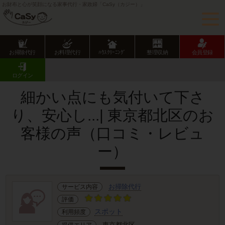
お財布と心が笑顔になる家事代行・家政婦「CaSy（カジー）」
お掃除代行
お料理代行
ﾊｳｽｸﾘｰﾆﾝｸﾞ
整理収納
会員登録
CaSy TOP
サービス提供エリアのご紹介
東京都
東京23区
北区
お客様の声･口コミ詳細
ログイン
細かい点にも気付いて下さ
り、安心し...| 東京都北区のお
客様の声（口コミ・レビュ
ー）
お掃除代行
サービス内容
評価
スポット
利用頻度
東京都北区
提供エリア