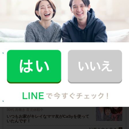
ご利用者インタビュー
Customer Interview
お掃除
R.H.さん
30代 共働き 子育て中
普段できない時間を過ごすことができ、休日が
とても充実しました。
記事全文を見る
お掃除
E.O.さん
30代 共働き 育児休暇中
いつもお家がキレイなママ友がCaSyを使って
いたんです！