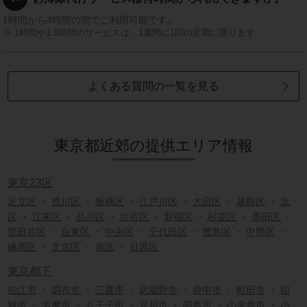
1時間から4時間の間でご利用可能です。
1時間や1.5時間のサービスは、1週間に1回の定期に限ります
よくある質問の一覧を見る
東京都近郊の提供エリア情報
東京23区
足立区
・
荒川区
・
板橋区
・
江戸川区
・
大田区
・
葛飾区
・
北
区
・
江東区
・
品川区
・
渋谷区
・
新宿区
・
杉並区
・
墨田区
・
世田谷区
・
台東区
・
中央区
・
千代田区
・
豊島区
・
中野区
・
練馬区
・
文京区
・
港区
・
目黒区
東京都下
狛江市
・
調布市
・
三鷹市
・
武蔵野市
・
府中市
・
町田市
・
稲
城市
・
多摩市
・
八王子市
・
立川市
・
昭島市
・
小金井市
・
小