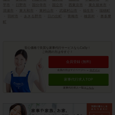
平市
・
日野市
・
国分寺市
・
国立市
・
西東京市
・
東久留米市
・
清瀬市
・
東大和市
・
東村山市
・
武蔵村山市
・
福生市
・
瑞穂町
・
羽村市
・
あきる野市
・
日の出町
・
青梅市
・
檜原村
・
奥多摩
町
安心価格で良質な家事代行サービスならCaSy！
ご利用の方は今すぐ！
会員登録 (無料)
会員の方はマイページへ
→
ログイン
家事代行求人TOP
家事代行求人一覧は
こちら