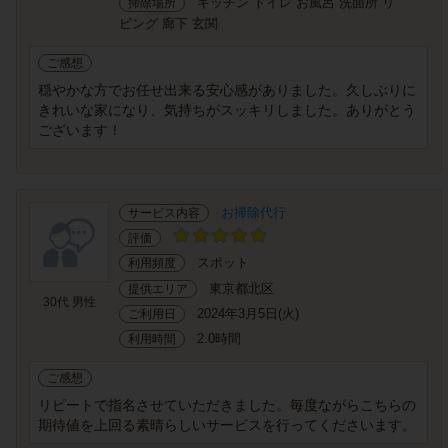
キッチン トイレ お風呂 洗面所 リ
掃除場所
ビング 廊下 玄関
ご感想
穏やかな方でお任せ出来る安心感がありました。久しぶりに
きれいな家になり、気持ちがスッキリしました。ありがとう
ございます！
お掃除代行
サービス内容
評価
スポット
利用頻度
東京都北区
提供エリア
30代 男性
2024年3月5日(火)
ご利用日
2.0時間
利用時間
ご感想
リピートで指名させていただきました。毎度ながらこちらの
期待値を上回る素晴らしいサービスを行ってくださいます。