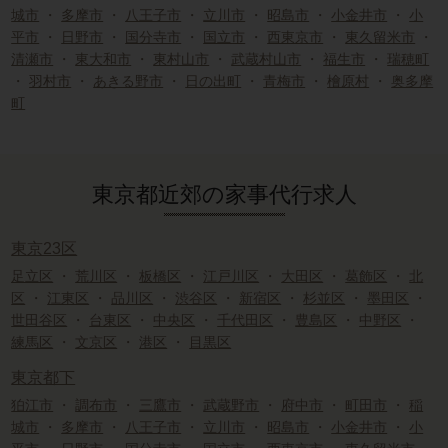
城市
・
多摩市
・
八王子市
・
立川市
・
昭島市
・
小金井市
・
小
平市
・
日野市
・
国分寺市
・
国立市
・
西東京市
・
東久留米市
・
清瀬市
・
東大和市
・
東村山市
・
武蔵村山市
・
福生市
・
瑞穂町
・
羽村市
・
あきる野市
・
日の出町
・
青梅市
・
檜原村
・
奥多摩
町
東京都近郊の家事代行求人
東京23区
足立区
・
荒川区
・
板橋区
・
江戸川区
・
大田区
・
葛飾区
・
北
区
・
江東区
・
品川区
・
渋谷区
・
新宿区
・
杉並区
・
墨田区
・
世田谷区
・
台東区
・
中央区
・
千代田区
・
豊島区
・
中野区
・
練馬区
・
文京区
・
港区
・
目黒区
東京都下
狛江市
・
調布市
・
三鷹市
・
武蔵野市
・
府中市
・
町田市
・
稲
城市
・
多摩市
・
八王子市
・
立川市
・
昭島市
・
小金井市
・
小