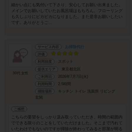
細かい点にも気付いて下さり、安心してお願い出来ました。
メインでお願いしていたお風呂場はもちろん、フローリング
も久しぶりにピカピカになりました。また是非お願いしたい
です。ありがとうご...
お掃除代行
サービス内容
評価
スポット
利用頻度
東京都北区
提供エリア
30代 女性
2026年7月7日(火)
ご利用日
2.5時間
利用時間
キッチン トイレ 洗面所 リビング
掃除場所
玄関
ご感想
こちらの要望をしっかり汲み取っていただき、時間の範囲内
でできる限りのことをしていただけました。そこまで汚れて
いたわけでもないのですが掃除が終わってみると部屋が明る