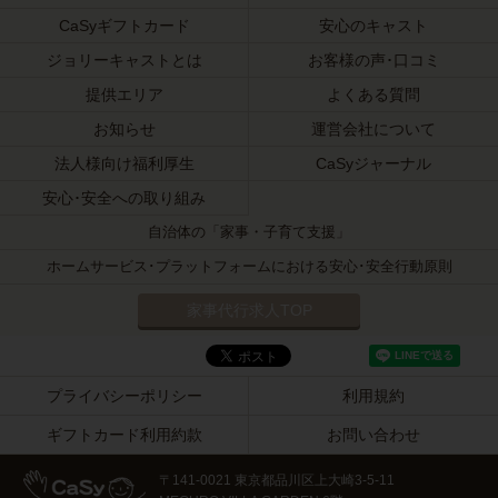
CaSyギフトカード
安心のキャスト
ジョリーキャストとは
お客様の声･口コミ
提供エリア
よくある質問
お知らせ
運営会社について
法人様向け福利厚生
CaSyジャーナル
安心･安全への取り組み
自治体の「家事・子育て支援」
ホームサービス･プラットフォームにおける安心･安全行動原則
家事代行求人TOP
プライバシーポリシー
利用規約
ギフトカード利用約款
お問い合わせ
〒141-0021 東京都品川区上大崎3-5-11