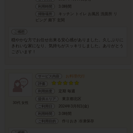
3.0時間
利用時間
キッチン トイレ お風呂 洗面所 リ
掃除場所
ビング 廊下 玄関
ご感想
穏やかな方でお任せ出来る安心感がありました。久しぶりに
きれいな家になり、気持ちがスッキリしました。ありがとう
ございます！
お料理代行
サービス内容
評価
定期 毎週
利用頻度
東京都北区
提供エリア
30代 女性
2024年3月8日(金)
ご利用日
3.0時間
利用時間
作りおき 冷凍保存
ご利用目的
ご感想