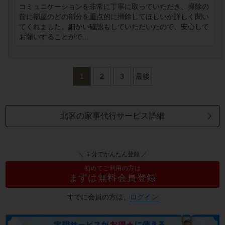
コミュニケーションを非常に丁寧に取っていただき、掃除の
前に部屋のどの部分を重点的に掃除してほしいか詳しく聞い
てくれました。細かい確認もしていただいたので、安心して
お願いすることがで...
1
2
3
最後
北区の家事代行サービス詳細
＼ １分でかんたん登録 ／
初めてご利用の方は
まずは無料会員登録
すでに会員の方は、
ログイン