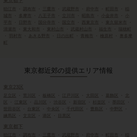
東京都下
狛江市
・
調布市
・
三鷹市
・
武蔵野市
・
府中市
・
町田市
・
稲
城市
・
多摩市
・
八王子市
・
立川市
・
昭島市
・
小金井市
・
小
平市
・
日野市
・
国分寺市
・
国立市
・
西東京市
・
東久留米市
・
清瀬市
・
東大和市
・
東村山市
・
武蔵村山市
・
福生市
・
瑞穂町
・
羽村市
・
あきる野市
・
日の出町
・
青梅市
・
檜原村
・
奥多摩
町
東京都近郊の提供エリア情報
東京23区
足立区
・
荒川区
・
板橋区
・
江戸川区
・
大田区
・
葛飾区
・
北
区
・
江東区
・
品川区
・
渋谷区
・
新宿区
・
杉並区
・
墨田区
・
世田谷区
・
台東区
・
中央区
・
千代田区
・
豊島区
・
中野区
・
練馬区
・
文京区
・
港区
・
目黒区
東京都下
狛江市
・
調布市
・
三鷹市
・
武蔵野市
・
府中市
・
町田市
・
稲