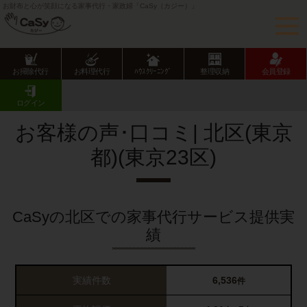
お財布と心が笑顔になる家事代行・家政婦「CaSy（カジー）」
お掃除代行
お料理代行
ﾊｳｽｸﾘｰﾆﾝｸﾞ
整理収納
会員登録
CaSy TOP
サービス提供エリアのご紹介
東京都
東京23区
北区
お客様の声･口コミ一覧
ログイン
お客様の声･口コミ| 北区(東京
都)(東京23区)
CaSyの北区での家事代行サービス提供実
績
実績件数
6,536
件