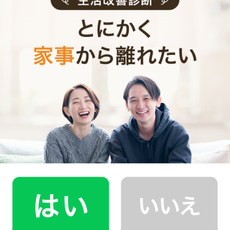
お料理代行
サービス内容
評価
スポット
利用頻度
東京都葛飾区
提供エリア
40代 女性
2026年6月2日(火)
ご利用日
4.0時間
利用時間
当日のお食事 作りおき 冷凍保存
ご利用目的
ご感想
大根のフライがこんなに美味しいのを初めて知りました！1
歳の子どもが次から次へと欲しい！と訴えていました。いつ
も安い食材をご馳走に変身させて下さりありがとうございま
す。
お料理代行
サービス内容