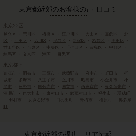
東京都近郊のお客様の声･口コミ
東京23区
足立区
・
荒川区
・
板橋区
・
江戸川区
・
大田区
・
葛飾区
・
北
区
・
江東区
・
品川区
・
渋谷区
・
新宿区
・
杉並区
・
墨田区
・
世田谷区
・
台東区
・
中央区
・
千代田区
・
豊島区
・
中野区
・
練馬区
・
文京区
・
港区
・
目黒区
東京都下
狛江市
・
調布市
・
三鷹市
・
武蔵野市
・
府中市
・
町田市
・
稲
城市
・
多摩市
・
八王子市
・
立川市
・
昭島市
・
小金井市
・
小
平市
・
日野市
・
国分寺市
・
国立市
・
西東京市
・
東久留米市
・
清瀬市
・
東大和市
・
東村山市
・
武蔵村山市
・
福生市
・
瑞穂町
・
羽村市
・
あきる野市
・
日の出町
・
青梅市
・
檜原村
・
奥多摩
町
東京都近郊の提供エリア情報