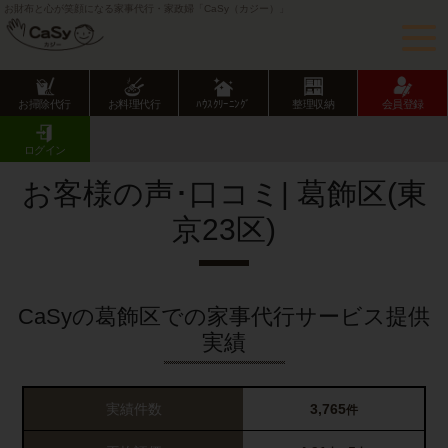
お財布と心が笑顔になる家事代行・家政婦「CaSy（カジー）」
お掃除代行
お料理代行
ﾊｳｽｸﾘｰﾆﾝｸﾞ
整理収納
会員登録
CaSy TOP
サービス提供エリアのご紹介
東京都
東京23区
葛飾区
お客様の声･口コミ一覧
ログイン
お客様の声･口コミ| 葛飾区(東
京23区)
CaSyの葛飾区での家事代行サービス提供
実績
実績件数
3,765
件