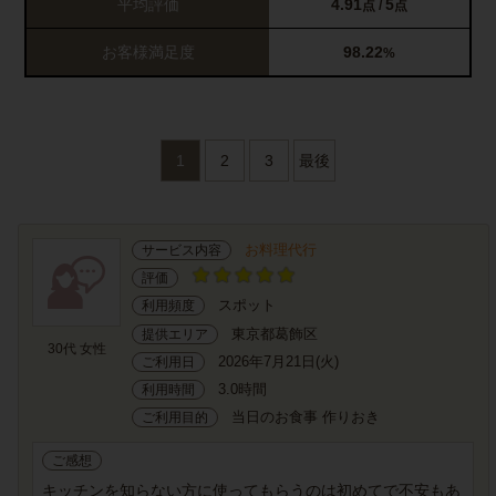
平均評価
4.91
5
点 /
点
お客様満足度
98.22
%
1
2
3
最後
お料理代行
サービス内容
評価
スポット
利用頻度
東京都葛飾区
提供エリア
30代 女性
2026年7月21日(火)
ご利用日
3.0時間
利用時間
当日のお食事 作りおき
ご利用目的
ご感想
キッチンを知らない方に使ってもらうのは初めてで不安もあ