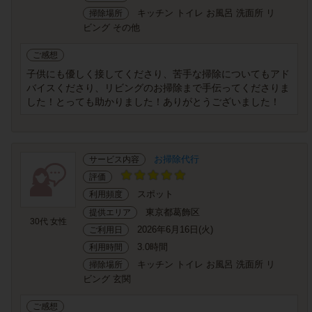
キッチン トイレ お風呂 洗面所 リ
掃除場所
ビング その他
ご感想
子供にも優しく接してくださり、苦手な掃除についてもアド
バイスくださり、リビングのお掃除まで手伝ってくださりま
した！とっても助かりました！ありがとうございました！
お掃除代行
サービス内容
評価
スポット
利用頻度
東京都葛飾区
提供エリア
30代 女性
2026年6月16日(火)
ご利用日
3.0時間
利用時間
キッチン トイレ お風呂 洗面所 リ
掃除場所
ビング 玄関
ご感想