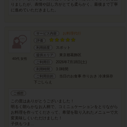
りましたが、表情や話し方がとても柔らかく、最後まで丁寧
に進めていただきました。
お料理代行
サービス内容
評価
スポット
利用頻度
東京都葛飾区
提供エリア
40代 女性
2026年7月18日(土)
ご利用日
3.0時間
利用時間
当日のお食事 作りおき 冷凍保存
ご利用目的
下ごしらえ
ご感想
この度はありがとうございました！
明るく朗らかなお人柄で、コミニュケーションをとりながら
お料理を作ってくださって、希望を取り入れたメニューで大
変美味しくいただけました！
子供もつま...