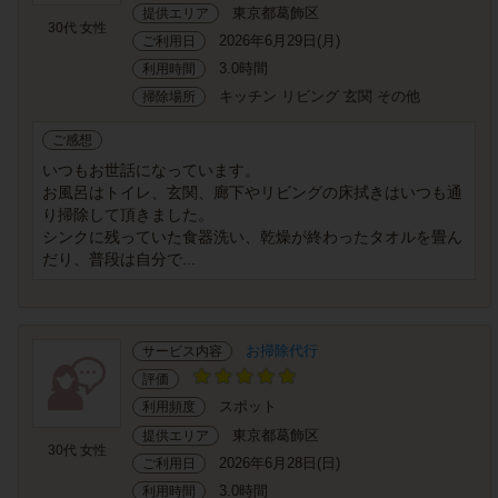
東京都葛飾区
提供エリア
30代 女性
2026年6月29日(月)
ご利用日
3.0時間
利用時間
キッチン リビング 玄関 その他
掃除場所
ご感想
いつもお世話になっています。
お風呂はトイレ、玄関、廊下やリビングの床拭きはいつも通
り掃除して頂きました。
シンクに残っていた食器洗い、乾燥が終わったタオルを畳ん
だり、普段は自分で...
お掃除代行
サービス内容
評価
スポット
利用頻度
東京都葛飾区
提供エリア
30代 女性
2026年6月28日(日)
ご利用日
3.0時間
利用時間