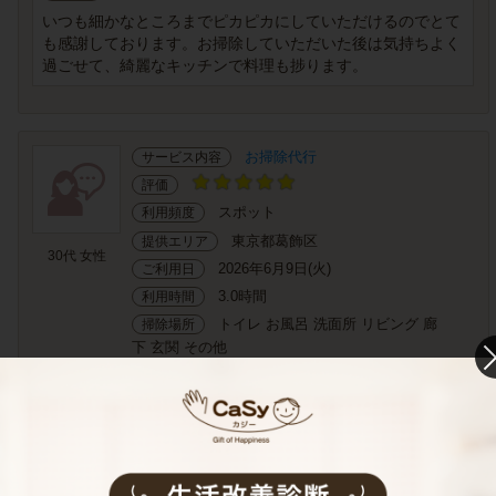
いつも細かなところまでピカピカにしていただけるのでとて
も感謝しております。お掃除していただいた後は気持ちよく
過ごせて、綺麗なキッチンで料理も捗ります。
お掃除代行
サービス内容
評価
スポット
利用頻度
東京都葛飾区
提供エリア
30代 女性
2026年6月9日(火)
ご利用日
3.0時間
利用時間
トイレ お風呂 洗面所 リビング 廊
掃除場所
下 玄関 その他
ご感想
本日はとても綺麗にしていただきありがとうございます！
テキパキとたくさんのお掃除をしていただき、普段中々でき
ないテレビ台や洗濯機周り、子供のプレイマットを剥がして
床掃除などもしてい...