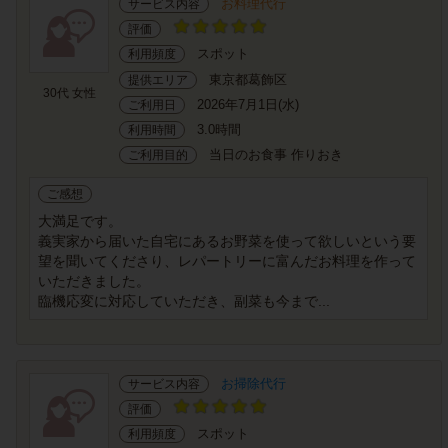
お料理代行
サービス内容
評価
スポット
利用頻度
東京都葛飾区
提供エリア
30代 女性
2026年7月1日(水)
ご利用日
3.0時間
利用時間
当日のお食事 作りおき
ご利用目的
ご感想
大満足です。
義実家から届いた自宅にあるお野菜を使って欲しいという要
望を聞いてくださり、レパートリーに富んだお料理を作って
いただきました。
臨機応変に対応していただき、副菜も今まで...
お掃除代行
サービス内容
評価
スポット
利用頻度