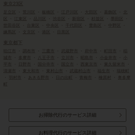
東京23区
足立区
・
荒川区
・
板橋区
・
江戸川区
・
大田区
・
葛飾区
・
北
区
・
江東区
・
品川区
・
渋谷区
・
新宿区
・
杉並区
・
墨田区
・
世田谷区
・
台東区
・
中央区
・
千代田区
・
豊島区
・
中野区
・
練馬区
・
文京区
・
港区
・
目黒区
東京都下
狛江市
・
調布市
・
三鷹市
・
武蔵野市
・
府中市
・
町田市
・
稲
城市
・
多摩市
・
八王子市
・
立川市
・
昭島市
・
小金井市
・
小
平市
・
日野市
・
国分寺市
・
国立市
・
西東京市
・
東久留米市
・
清瀬市
・
東大和市
・
東村山市
・
武蔵村山市
・
福生市
・
瑞穂町
・
羽村市
・
あきる野市
・
日の出町
・
青梅市
・
檜原村
・
奥多摩
町
お掃除代行のサービス詳細
お料理代行のサービス詳細