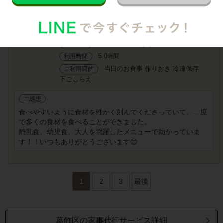
評価
定期 毎週
利用頻度
東京都葛飾区
提供エリア
30代 女性
2026年5月18日(月)
ご利用日
5.0時間
利用時間
当日のお食事 作りおき 冷凍保存
ご利用目的
下ごしらえ
ご感想
食べやすいように食材を細かく刻んでくださっていて、一度
で多くの食材を食べることができました。
離乳食、幼児食、大人を網羅したメニューで助かっていま
す！！いつもありがとうございます😊
1
2
3
最後
葛飾区の家事代行サービス詳細