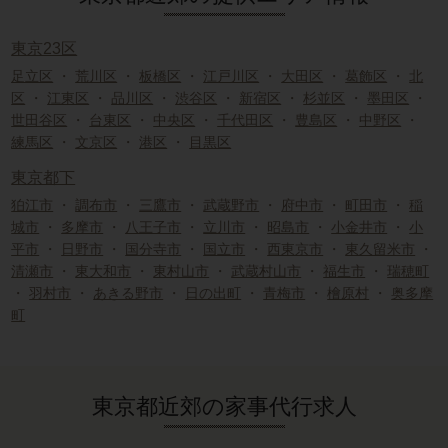
東京23区
足立区
・
荒川区
・
板橋区
・
江戸川区
・
大田区
・
葛飾区
・
北
区
・
江東区
・
品川区
・
渋谷区
・
新宿区
・
杉並区
・
墨田区
・
世田谷区
・
台東区
・
中央区
・
千代田区
・
豊島区
・
中野区
・
練馬区
・
文京区
・
港区
・
目黒区
東京都下
狛江市
・
調布市
・
三鷹市
・
武蔵野市
・
府中市
・
町田市
・
稲
城市
・
多摩市
・
八王子市
・
立川市
・
昭島市
・
小金井市
・
小
平市
・
日野市
・
国分寺市
・
国立市
・
西東京市
・
東久留米市
・
清瀬市
・
東大和市
・
東村山市
・
武蔵村山市
・
福生市
・
瑞穂町
・
羽村市
・
あきる野市
・
日の出町
・
青梅市
・
檜原村
・
奥多摩
町
東京都近郊の家事代行求人